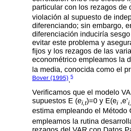
particular con los rezagos de
violación al supuesto de ind
diferenciando; sin embargo, e
diferenciación induciría sesg
evitar este problema y asegura
fijos y los rezagos de las vari
econométrico empleamos la di
la media, conocida como el p
5
Bover (1995)
.
Verificamos que el modelo VA
supuestos E (
e
)=0 y E(e
,e’
i,t
i
i
estima empleando el Método
empleamos la rutina desarroll
rezagos del VAR con Datos Pa