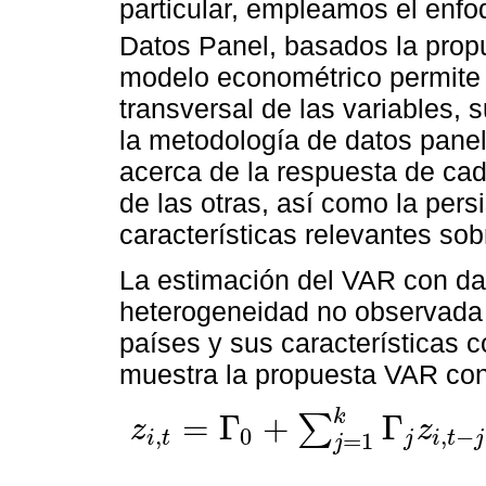
particular, empleamos el enfo
Datos Panel, basados la pro
modelo econométrico permite 
transversal de las variables, 
la metodología de datos panel
acerca de la respuesta de cad
de las otras, así como la pers
características relevantes sob
La estimación del VAR con dat
heterogeneidad no observada d
países y sus características c
muestra la propuesta VAR con
k
=
Γ
+
Γ
∑
z
z
,
0
,
−
i
t
j
i
t
j
z
i
,
t
=
Γ
0
+
∑
j
=
1
k
Γ
j
z
i
,
t
-
j
+
f
i
+
d
t
+
e
t
=
i
=
1
1
,
…
,
N
;
t
=
1
,
…
,
T
j