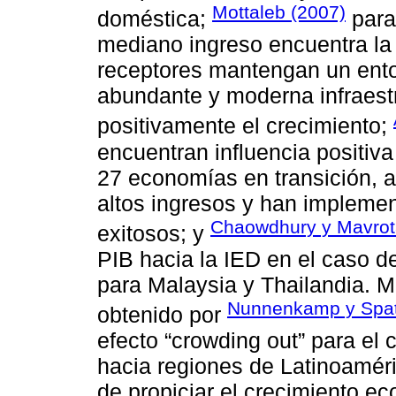
Mottaleb (2007)
doméstica;
para
mediano ingreso encuentra la
receptores mantengan un ent
abundante y moderna infraestr
positivamente el crecimiento;
encuentran influencia positiva
27 economías en transición, 
altos ingresos y han impleme
Chaowdhury y Mavrot
exitosos; y
PIB hacia la IED en el caso de
para Malaysia y Thailandia. M
Nunnenkamp y Spat
obtenido por
efecto “crowding out” para el
hacia regiones de Latinoaméric
de propiciar el crecimiento ec