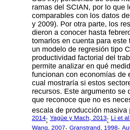
ramas del SCIAN, por lo que l
comparables con los datos de
y 2009). Por otra parte, los r
dieron a conocer hasta febrer
tomarlos en cuenta para este 
un modelo de regresión tipo C
productividad factorial del tra
permite analizar en qué medid
funcionan con economías de e
cual mostraría si estos sector
recursos. Este argumento se de
que reconoce que no es neces
escala de producción masiva p
2014
Yagüe y Mach, 2013
Li et a
;
;
Wang, 2007
Granstrand, 1998
Aut
;
;