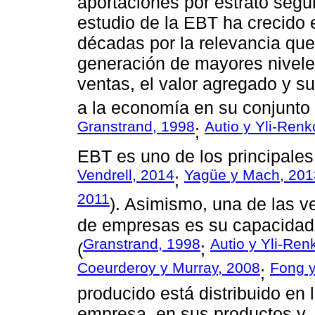
aportaciones por estrato segú
estudio de la EBT ha crecido 
décadas por la relevancia que
generación de mayores nivele
ventas, el valor agregado y s
a la economía en su conjunto 
Granstrand, 1998
Autio y Yli-Renk
;
EBT es uno de los principales
Vendrell, 2014
Yagüe y Mach, 201
;
2011
). Asimismo, una de las v
de empresas es su capacidad
Granstrand, 1998
Autio y Yli-Ren
(
;
Coeurderoy y Murray, 2008
Fong y
;
producido está distribuido en 
empresa, en sus productos y,