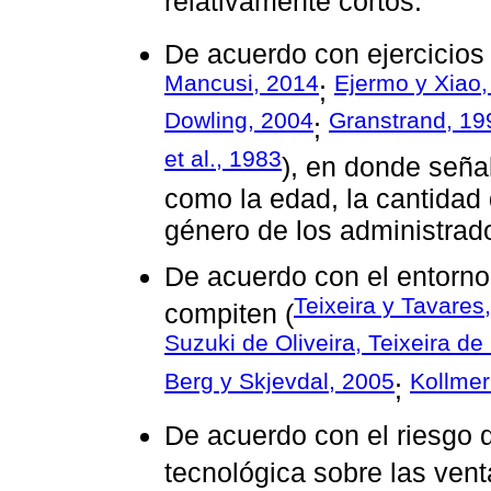
relativamente cortos.
De acuerdo con ejercicios
Mancusi, 2014
Ejermo y Xiao,
;
Dowling, 2004
Granstrand, 19
;
et al., 1983
), en donde señal
como la edad, la cantidad
género de los administrad
De acuerdo con el entorno 
Teixeira y Tavares
compiten (
Suzuki de Oliveira, Teixeira de 
Berg y Skjevdal, 2005
Kollmer
;
De acuerdo con el riesgo q
tecnológica sobre las vent