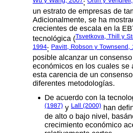
Wu y Wang, 2007
Ortin y Vendrell
;
un estrato de empresas de t
Adicionalmente, se ha mostra
crecientes de escala en la EBT
Tsvetkova, Thill y S
tecnológica (
1994
Pavitt, Robson y Townsend,
;
posible alcanzar un consenso 
económicos en los cuales se 
esta carencia de un consenso 
diferentes metodologías.
De acuerdo con la tecnolo
(1987)
Lall (2000)
y
han defin
de alto o bajo nivel, bas
crecimiento económico ac