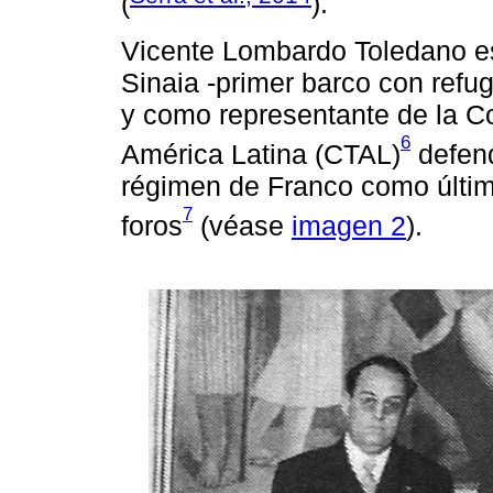
(
).
Vicente Lombardo Toledano es
Sinaia -primer barco con ref
y como representante de la C
6
América Latina (CTAL)
defend
régimen de Franco como últim
7
foros
(véase
imagen 2
).