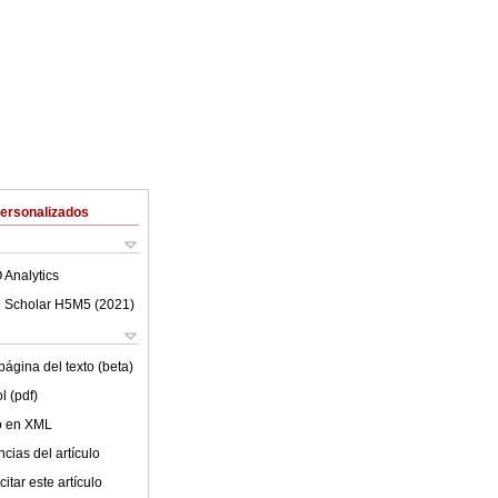
Personalizados
 Analytics
 Scholar H5M5 (
2021
)
ágina del texto (beta)
l (pdf)
lo en XML
cias del artículo
itar este artículo