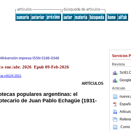
Servicios 
8464
versión impresa
ISSN
0186-0348
Revista
co ene./abr. 2026 Epub 09-Feb-2026
SciELO
cia.v0i124.2521
Google
ARTÍCULOS
Articulo
otecas populares argentinas: el
nueva p
otecario de Juan Pablo Echagüe (1931-
Españo
Artícu
Referen
Como c