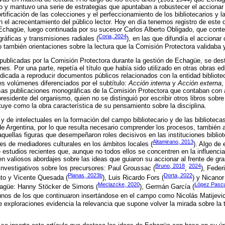
 y mantuvo una serie de estrategias que apuntaban a robustecer el accionar 
rtificación de las colecciones y el perfeccionamiento de los bibliotecarios y la
n el acrecentamiento del público lector. Hoy en día tenemos registro de este d
Echagüe, luego continuada por su sucesor Carlos Alberto Obligado, que conte
Coria, 2024
ráficas y transmisiones radiales (
), en las que difundía el accionar 
 también orientaciones sobre la lectura que la Comisión Protectora validaba
s publicadas por la Comisión Protectora durante la gestión de Echagüe, se de
nes. Por una parte, repetía el título que había sido utilizado en otras obras e
edicada a reproducir documentos públicos relacionados con la entidad bibliotec
s volúmenes diferenciados por el subtítulo:
Acción interna
y
Acción externa
,
sas publicaciones monográficas de la Comisión Protectora que contaban con 
residente del organismo, quien no se distinguió por escribir otros libros sobre
ituye como la obra característica de su pensamiento sobre la disciplina.
l y de intelectuales en la formación del campo bibliotecario y de las bibliotec
 de Argentina, por lo que resulta necesario comprender los procesos, también a
aquellas figuras que desempeñaron roles decisivos en las instituciones biblio
Altamirano, 2013
es de mediadores culturales en los ámbitos locales (
). Algo de 
 estudios recientes que, aunque no todos ellos se concentren en la influenci
en valiosos abordajes sobre las ideas que guiaron su accionar al frente de gra
Bruno, 2018
2024
nvestigativos sobre los precursores: Paul Groussac (
,
), Feder
Planas, 2023b
Dorta, 2022
to y Vicente Quesada (
), Luis Ricardo Fors (
) y Nicanor
Meclazcke, 2020
López Pascu
agüe: Hanny Stöcker de Simons (
), Germán García (
gunos de los que continuaron insertándose en el campo como Nicolás Matijevic
de exploraciones evidencia la relevancia que supone volver la mirada sobre la 