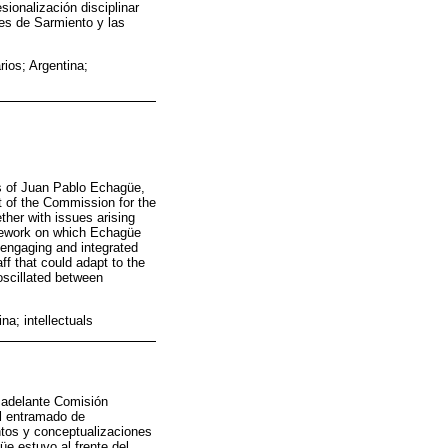
ionalización disciplinar
es de Sarmiento y las
ios; Argentina;
es of Juan Pablo Echagüe,
t of the Commission for the
ther with issues arising
amework on which Echagüe
 engaging and integrated
ff that could adapt to the
oscillated between
na; intellectuals
n adelante Comisión
el entramado de
ntos y conceptualizaciones
üe estuvo al frente del