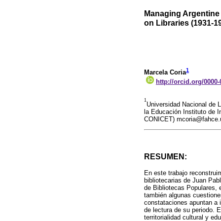
Managing Argentine 
on Libraries (1931-1
1
Marcela Coria
http://orcid.org/0000
1
Universidad Nacional de 
la Educación Instituto de
CONICET) mcoria@fahce.u
RESUMEN:
En este trabajo reconstrui
bibliotecarias de Juan Pa
de Bibliotecas Populares, 
también algunas cuestiones
constataciones apuntan a i
de lectura de su periodo. 
territorialidad cultural y 