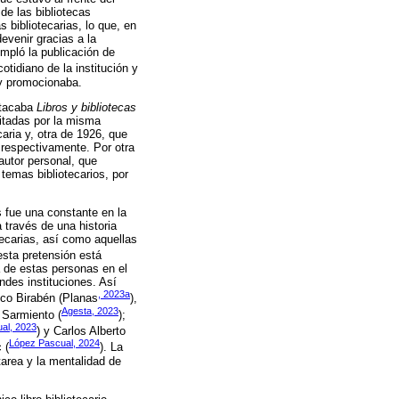
de las bibliotecas
s bibliotecarias, lo que, en
evenir gracias a la
mpló la publicación de
cotidiano de la institución y
 y promocionaba.
stacaba
Libros y bibliotecas
ditadas por la misma
aria y, otra de 1926, que
 respectivamente. Por otra
autor personal, que
 temas bibliotecarios, por
as fue una constante en la
 través de una historia
tecarias, así como aquellas
esta pretensión está
a de estas personas en el
ndes instituciones. Así
, 2023a
ico Birabén (Planas
),
Agesta, 2023
 Sarmiento (
);
al, 2023
) y Carlos Alberto
López Pascual, 2024
 (
). La
tarea y la mentalidad de