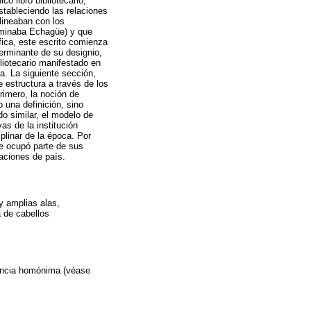
o libro bibliotecario,
stableciendo las relaciones
lineaban con los
nominaba Echagüe) y que
fica, este escrito comienza
erminante de su designio,
liotecario manifestado en
. La siguiente sección,
e estructura a través de los
Primero, la noción de
 una definición, sino
o similar, el modelo de
vas de la institución
iplinar de la época. Por
ue ocupó parte de sus
aciones de país.
y amplias alas,
 de cabellos
vincia homónima (véase