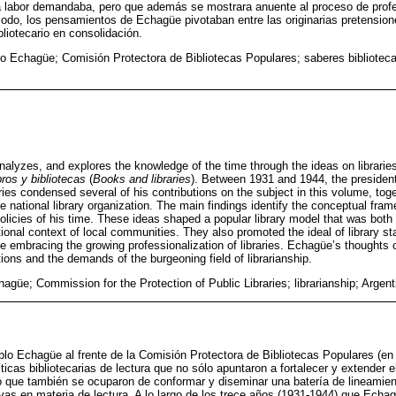
la labor demandaba, pero que además se mostrara anuente al proceso de profes
odo, los pensamientos de Echagüe pivotaban entre las originarias pretension
iotecario en consolidación.
o Echagüe; Comisión Protectora de Bibliotecas Populares; saberes bibliotecar
 analyzes, and explores the knowledge of the time through the ideas on librari
bros y bibliotecas
(
Books and libraries
). Between 1931 and 1944, the presiden
ries condensed several of his contributions on the subject in this volume, toge
 national library organization. The main findings identify the conceptual fr
policies of his time. These ideas shaped a popular library model that was both
tional context of local communities. They also promoted the ideal of library sta
le embracing the growing professionalization of libraries. Echagüe’s thoughts 
tions and the demands of the burgeoning field of librarianship.
güe; Commission for the Protection of Public Libraries; librarianship; Argenti
lo Echagüe al frente de la Comisión Protectora de Bibliotecas Populares (e
ticas bibliotecarias de lectura que no sólo apuntaron a fortalecer y extender 
o que también se ocuparon de conformar y diseminar una batería de lineamie
vas en materia de lectura. A lo largo de los trece años (1931-1944) que Echag