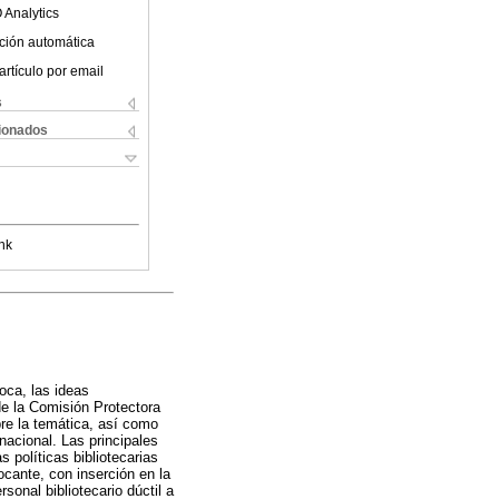
 Analytics
ción automática
artículo por email
s
cionados
nk
oca, las ideas
e la Comisión Protectora
re la temática, así como
nacional. Las principales
 políticas bibliotecarias
ocante, con inserción en la
sonal bibliotecario dúctil a