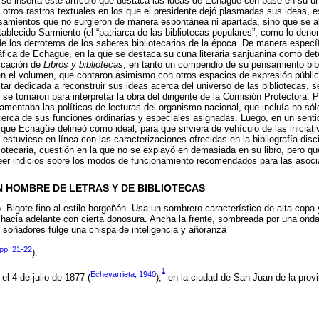
e inserta este artículo que destaca las ideas de Echagüe con base en su únic
tros rastros textuales en los que el presidente dejó plasmadas sus ideas, e
amientos que no surgieron de manera espontánea ni apartada, sino que se a
blecido Sarmiento (el “patriarca de las bibliotecas populares”, como lo de
e los derroteros de los saberes bibliotecarios de la época. De manera especí
áfica de Echagüe, en la que se destaca su cuna literaria sanjuanina como det
ficación de
Libros y bibliotecas
, en tanto un compendio de su pensamiento bib
n el volumen, que contaron asimismo con otros espacios de expresión pública
estar dedicada a reconstruir sus ideas acerca del universo de las bibliotecas, s
 se tomaron para interpretar la obra del dirigente de la Comisión Protectora. 
amentaba las políticas de lecturas del organismo nacional, que incluía no sólo
erca de sus funciones ordinarias y especiales asignadas. Luego, en un sentid
io que Echagüe delineó como ideal, para que sirviera de vehículo de las iniciati
 estuviese en línea con las caracterizaciones ofrecidas en la bibliografía disc
bliotecaria, cuestión en la que no se explayó en demasiada en su libro, pero q
eer indicios sobre los modos de funcionamiento recomendados para las asoci
 HOMBRE DE LETRAS Y DE BIBLIOTECAS
. Bigote fino al estilo borgoñón. Usa un sombrero característico de alta copa 
hacia adelante con cierta donosura. Ancha la frente, sombreada por una onda
 soñadores fulge una chispa de inteligencia y añoranza
pp. 21-22
).
1
Echevarrieta, 1940
l 4 de julio de 1877 (
),
en la ciudad de San Juan de la pro