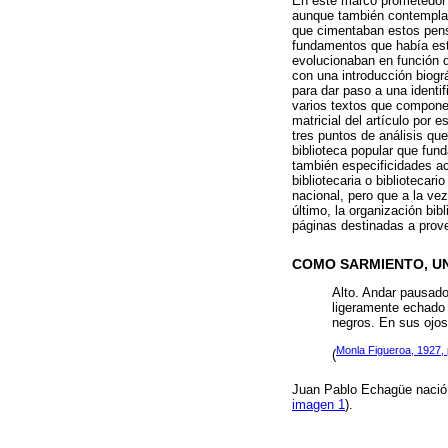
En este marco prometedor s
aunque también contempla o
que cimentaban estos pens
fundamentos que había esta
evolucionaban en función d
con una introducción biogr
para dar paso a una identi
varios textos que compone
matricial del artículo por 
tres puntos de análisis que
biblioteca popular que fund
también especificidades ac
bibliotecaria o bibliotecar
nacional, pero que a la vez
último, la organización bi
páginas destinadas a prov
COMO SARMIENTO, UN
Alto. Andar pausado
ligeramente echado 
negros. En sus ojos
Monla Figueroa, 1927, 
(
Juan Pablo Echagüe nació e
imagen 1
).