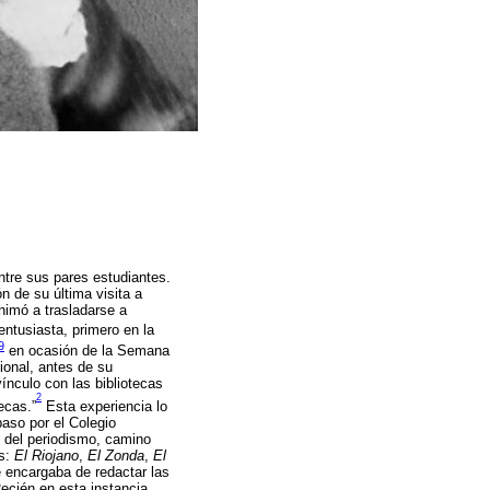
ntre sus pares estudiantes.
 de su última visita a
nimó a trasladarse a
 entusiasta, primero en la
9
en ocasión de la Semana
ional, antes de su
vínculo con las bibliotecas
2
ecas.”
Esta experiencia lo
paso por el Colegio
s del periodismo, camino
os:
El Riojano
,
El Zonda
,
El
 encargaba de redactar las
Recién en esta instancia