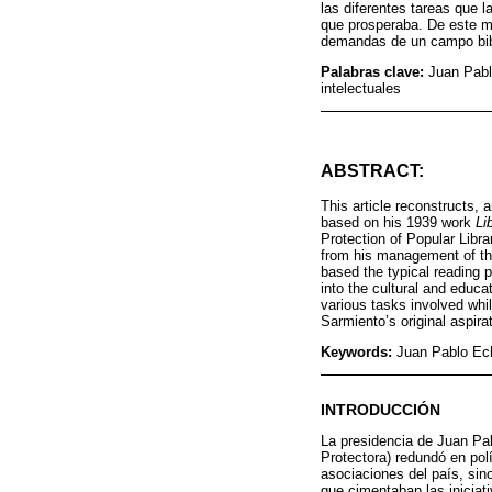
las diferentes tareas que 
que prosperaba. De este m
demandas de un campo bibl
Palabras clave:
Juan Pabl
intelectuales
ABSTRACT:
This article reconstructs,
based on his 1939 work
Li
Protection of Popular Libra
from his management of the
based the typical reading 
into the cultural and educa
various tasks involved whi
Sarmiento’s original aspira
Keywords:
Juan Pablo Echa
INTRODUCCIÓN
La presidencia de Juan Pab
Protectora) redundó en polí
asociaciones del país, sin
que cimentaban las iniciati