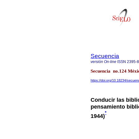
Secuencia
versión On-line
ISSN
2395-
Secuencia no.124 Méxi
https://doi.org/10.18234/secuen
Conducir las bibli
pensamiento bibli
*
1944)