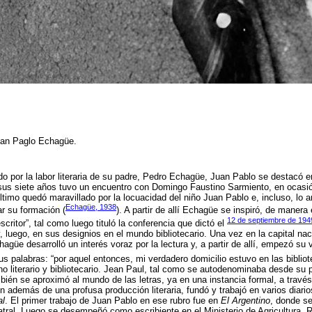
uan Paglo Echagüe.
o por la labor literaria de su padre, Pedro Echagüe, Juan Pablo se destacó e
sus siete años tuvo un encuentro con Domingo Faustino Sarmiento, en ocasión
ltimo quedó maravillado por la locuacidad del niño Juan Pablo e, incluso, lo a
Echagüe, 1938
r su formación (
). A partir de allí Echagüe se inspiró, de manera
12 de septiembre de 194
scritor”, tal como luego tituló la conferencia que dictó el
 luego, en sus designios en el mundo bibliotecario. Una vez en la capital nac
hagüe desarrolló un interés voraz por la lectura y, a partir de allí, empezó su 
us palabras: “por aquel entonces, mi verdadero domicilio estuvo en las bibliot
ino literario y bibliotecario. Jean Paul, tal como se autodenominaba desde su 
ién se aproximó al mundo de las letras, ya en una instancia formal, a travé
n además de una profusa producción literaria, fundó y trabajó en varios diari
al
. El primer trabajo de Juan Pablo en ese rubro fue en
El Argentino
, donde se
eatral. Luego se desempeñó como escribiente en el Ministerio de Agricultura. 