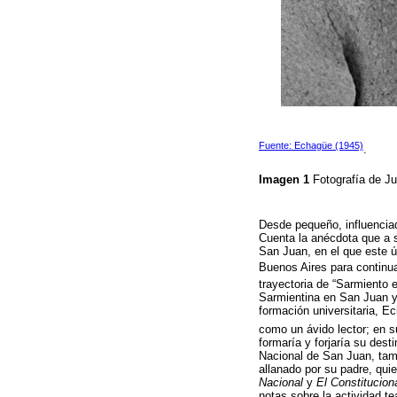
Fuente: Echagüe (1945)
.
Imagen 1
Fotografía de J
Desde pequeño, influenciad
Cuenta la anécdota que a 
San Juan, en el que este ú
Buenos Aires para continua
trayectoria de “Sarmiento e
Sarmientina en San Juan y,
formación universitaria, Ec
como un ávido lector; en s
formaría y forjaría su dest
Nacional de San Juan, tamb
allanado por su padre, quie
Nacional
y
El Constitucion
notas sobre la actividad t