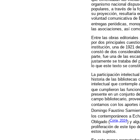
organismo nacional dispuso
populares, a través de la fo
su proyección, resultaría e
voluntad comunicativa de 
entregas periódicas, monog
las asociaciones, así como
Entre las obras editoriale
por dos principales cuestio
institución, una de 1921 d
constó de dos considerable
parte, fue una de las esca
justamente se trataba del p
lo que este texto se const
La participación intelectua
historia de las bibliotecas
intelectual que contemple 
que cumplieron las funcion
presente en un conjunto de
campo bibliotecario, prove
contamos con los aportes i
Domingo Faustino Sarmien
los contemporáneos a Ech
Coria, 2024
Obligado (
) y al
proliferación de este tipo 
estos sujetos.