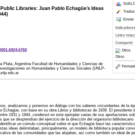
SciELO
Public Libraries: Juan Pablo Echagüe’s Ideas
Traduc
944)
Enviar 
Indicadore
Links rela
Compartir
-0001-6924-6760
Otros
Otros
La Plata, Argentina Facultad de Humanidades y Ciencias de
Permali
 Investigaciones en Humanidades y Ciencias Sociales (UNLP-
nlp.edu.ar
mos, analizamos y ponemos en diálogo con los saberes circundantes de la ép
blo Echagüe, con base en su obra
Libros y bibliotecas
de 1939. El presidente d
entre 1931 y 1944, condensó en este ejemplar varias de sus aportaciones sob
 que se desprendían del ejercicio de la dirección del organismo bibliotecario 
dentificar un cúmulo conceptual sobre el que Echagüe basó las características
Estas ideas delimitaban, principalmente, un modelo de biblioteca popular conv
educativa de las comunidades que las alojaban, así como también un ideal de per