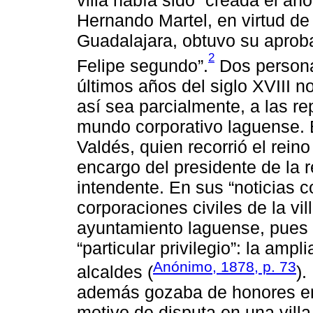
Hernando Martel, en virtud de
Guadalajara, obtuvo su aproba
2
Felipe segundo”.
Dos personaj
últimos años del siglo XVIII
así sea parcialmente, a las 
mundo corporativo laguense.
Valdés, quien recorrió el rein
encargo del presidente de la 
intendente. En sus “noticias c
corporaciones civiles de la vi
ayuntamiento laguense, pues 
“particular privilegio”: la ampl
Anónimo, 1878, p. 73
alcaldes (
).
además gozaba de honores en 
motivo de disputa en una vill