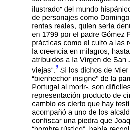
ilustrado” del mundo hispánic
de personajes como Domingo 
rentas reales, quien sería de
en 1799 por el padre Gómez Po
prácticas como el culto a las 
la creencia en milagros, hasta
atribuidos a la Virgen de Sa
6
viejas”.
Si los dichos de Mier
“bienhechor insigne” de la pa
Portugal al morir-, son difícil
representación producto de c
cambio es cierto que hay tes
acompañó a uno de los alcald
confiscar una piedra que Joaquí
“hombre rústico”, había recog