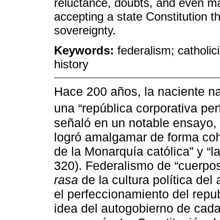
reluctance, doubts, and even ma
accepting a state Constitution t
sovereignty.
Keywords:
federalism; catholic
history
Hace 200 años, la naciente n
una “república corporativa pe
señaló en un notable ensayo, 
logró amalgamar de forma cohe
de la Monarquía católica” y “la
320). Federalismo de “cuerpos
rasa
de la cultura política de
el perfeccionamiento del repu
idea del autogobierno de cad