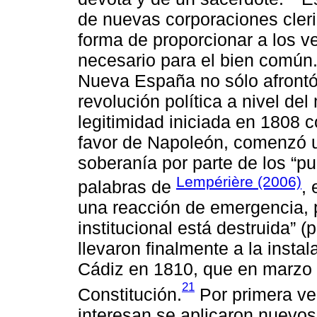
de nuevas corporaciones cler
forma de proporcionar a los vec
necesario para el bien común.
Nueva España no sólo afrontó 
revolución política a nivel del
legitimidad iniciada en 1808 
favor de Napoleón, comenzó u
soberanía por parte de los “pu
Lempérière (2006)
palabras de
, 
una reacción de emergencia, 
institucional está destruida” (p
llevaron finalmente a la insta
Cádiz en 1810, que en marzo
21
Constitución.
Por primera vez
interesan se aplicaron nuevos 