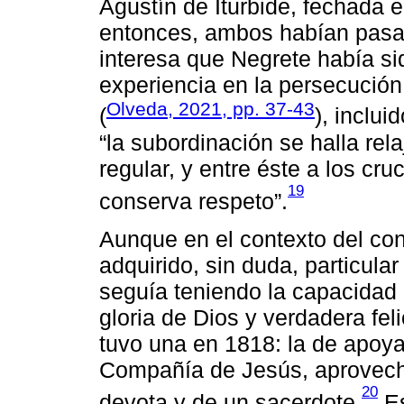
Agustín de Iturbide, fechada 
entonces, ambos habían pasad
interesa que Negrete había si
experiencia en la persecución
Olveda, 2021, pp. 37-43
(
), inclu
“la subordinación se halla rel
regular, y entre éste a los cru
19
conserva respeto”.
Aunque en el contexto del conf
adquirido, sin duda, particula
seguía teniendo la capacidad d
gloria de Dios y verdadera feli
tuvo una en 1818: la de apoya
Compañía de Jesús, aprovec
20
devota y de un sacerdote.
Es