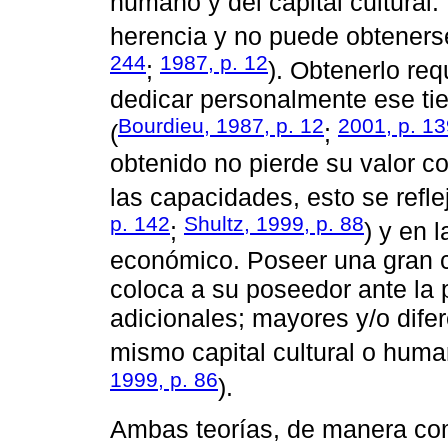
humano y del capital cultural.
herencia y no puede obtenerse
244
1987, p. 12
;
). Obtenerlo req
dedicar personalmente ese tie
Bourdieu, 1987, p. 12
2001, p. 13
(
;
obtenido no pierde su valor c
las capacidades, esto se refle
p. 142
Shultz, 1999, p. 88
;
) y en l
económico. Poseer una gran c
coloca a su poseedor ante la 
adicionales; mayores y/o dife
mismo capital cultural o huma
1999, p. 86
).
Ambas teorías, de manera com