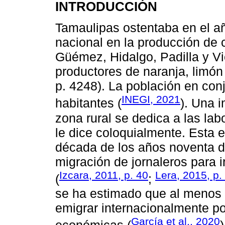
INTRODUCCIÓN
Tamaulipas ostentaba en el añ
nacional en la producción de c
Güémez, Hidalgo, Padilla y Vic
productores de naranja, limón i
p. 4248). La población en con
INEGI, 2021
habitantes (
). Una 
zona rural se dedica a las lab
le dice coloquialmente. Esta e
década de los años noventa de
migración de jornaleros para 
Izcara, 2011, p. 40
Lera, 2015, p.
(
;
se ha estimado que al menos 
emigrar internacionalmente p
García et al., 2020