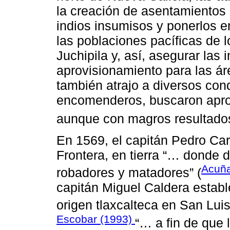
la creación de asentamientos d
indios insumisos y ponerlos en
las poblaciones pacíficas de 
Juchipila y, así, asegurar las
aprovisionamiento para las á
también atrajo a diversos con
encomenderos, buscaron aprov
aunque con magros resultado
En 1569, el capitán Pedro Carr
Frontera, en tierra “… donde d
Acuña
robadores y matadores” (
capitán Miguel Caldera establ
origen tlaxcalteca en San Lui
Escobar (1993)
“… a fin de que 