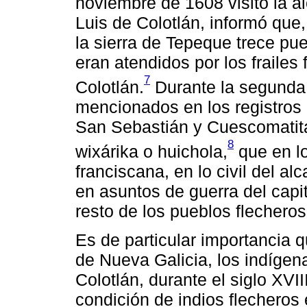
noviembre de 1608 visitó la a
Luis de Colotlán, informó que
la sierra de Tepeque trece pu
eran atendidos por los frailes
7
Colotlán.
Durante la segunda 
mencionados en los registros 
San Sebastián y Cuescomatitán
8
wixárika o huichola,
que en lo
franciscana, en lo civil del a
en asuntos de guerra del capi
resto de los pueblos flecheros
Es de particular importancia q
de Nueva Galicia, los indígen
Colotlán, durante el siglo XVI
condición de indios flecheros