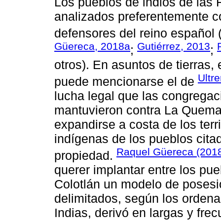
Los pueblos de indios de las 
analizados preferentemente c
defensores del reino español 
Güereca, 2018a
Gutiérrez, 2013
;
;
otros). En asuntos de tierras,
Ultr
puede mencionarse el de
lucha legal que las congrega
mantuvieron contra La Quemad
expandirse a costa de los terr
indígenas de los pueblos cit
Raquel Güereca (201
propiedad.
querer implantar entre los pu
Colotlán un modelo de posesión
delimitados, según los orden
Indias, derivó en largas y fre