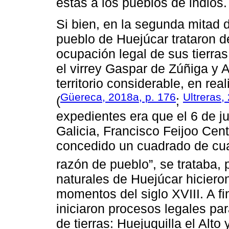
estas a los pueblos de indios.
Si bien, en la segunda mitad d
pueblo de Huejúcar trataron de 
ocupación legal de sus tierra
el virrey Gaspar de Zúñiga y
territorio considerable, en rea
Güereca, 2018a, p. 176
Ultreras,
(
;
expedientes era que el 6 de ju
Galicia, Francisco Feijoo Cent
concedido un cuadrado de cuat
razón de pueblo”, se trataba,
naturales de Huejúcar hicieron
momentos del siglo XVIII. A fi
iniciaron procesos legales par
de tierras: Huejuquilla el Al