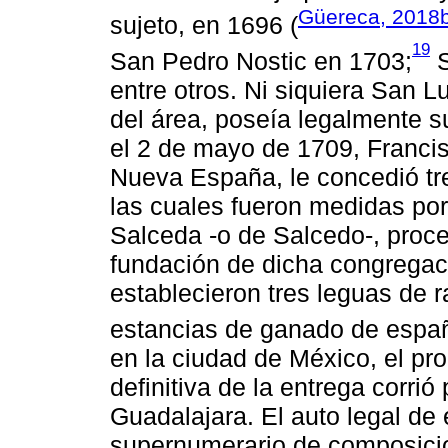
Güereca, 2018
sujeto, en 1696 (
19
San Pedro Nostic en 1703;
S
entre otros. Ni siquiera San L
del área, poseía legalmente sus
el 2 de mayo de 1709, Franci
Nueva España, le concedió tre
las cuales fueron medidas po
Salceda -o de Salcedo-, proc
fundación de dicha congregac
establecieron tres leguas de
estancias de ganado de espa
en la ciudad de México, el pr
definitiva de la entrega corri
Guadalajara. El auto legal de 
supernumerario de composicion