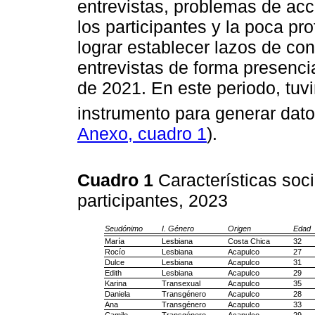
entrevistas, problemas de acc
los participantes y la poca pr
lograr establecer lazos de con
entrevistas de forma presenc
de 2021. En este periodo, tuvi
instrumento para generar dat
Anexo, cuadro 1
).
Cuadro 1
Características soc
participantes, 2023
Seudónimo
I. Género
Origen
Edad
María
Lesbiana
Costa Chica
32
Rocío
Lesbiana
Acapulco
27
Dulce
Lesbiana
Acapulco
31
Edith
Lesbiana
Acapulco
29
Karina
Transexual
Acapulco
35
Daniela
Transgénero
Acapulco
28
Ana
Transgénero
Acapulco
33
Camilo
Transgénero
Acapulco
29