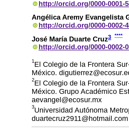
http://orcid.org/0000-0001-
Angélica Aremy Evangelista 
http://orcid.org/0000-0002-
****
3
José María Duarte Cruz
http://orcid.org/0000-0002-
1
El Colegio de la Frontera Su
México. digutierrez@ecosur.
2
El Colegio de la Frontera Su
México. Grupo Académico Es
aevangel@ecosur.mx
3
Universidad Autónoma Metrop
duartecruz2911@hotmail.com