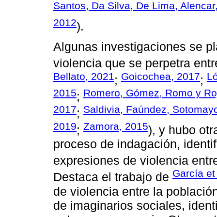
Santos, Da Silva, De Lima, Alencar
2012
).
Algunas investigaciones se pl
violencia que se perpetra ent
Bellato, 2021
Goicochea, 2017
L
;
;
2015
Romero, Gómez, Romo y Roj
;
2017
Saldivia, Faúndez, Sotomay
;
2019
Zamora, 2015
;
), y hubo ot
proceso de indagación, identi
expresiones de violencia entre
García et
Destaca el trabajo de
de violencia entre la població
de imaginarios sociales, ident