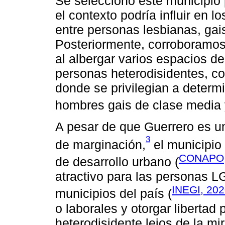
Se seleccionó este municipio
el contexto podría influir en l
entre personas lesbianas, gai
Posteriormente, corroboramos 
al albergar varios espacios d
personas heterodisidentes, co
donde se privilegian a determ
hombres gais de clase media y
A pesar de que Guerrero es u
3
de marginación,
el municipio
CONAPO,
de desarrollo urbano (
atractivo para las personas L
INEGI, 20
municipios del país (
o laborales y otorgar libertad 
heterodisidente lejos de la mi