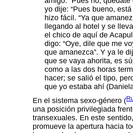
amigo: “Pues no, quédate c
yo dije: “Pues bueno, est
hizo fácil. “Ya que amane
llegando al hotel y se lle
el chico de aquí de Acapulc
digo: “Oye, dile que me vo
que amanezca”. Y ya le dij
que se vaya ahorita, es sú
como a las dos horas term
hacer; se salió el tipo, pe
que yo estaba ahí (Daniela
Ru
En el sistema sexo-género (
una posición privilegiada fren
transexuales. En este sentid
promueve la apertura hacia to