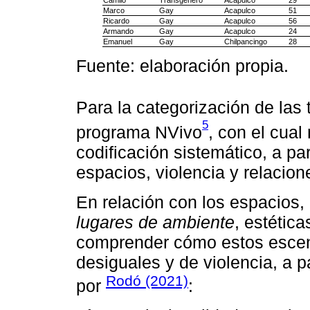
Marco
Gay
Acapulco
51
Ricardo
Gay
Acapulco
56
Armando
Gay
Acapulco
24
Emanuel
Gay
Chilpancingo
28
Fuente: elaboración propia.
Para la categorización de las 
5
programa NVivo
, con el cua
codificación sistemático, a par
espacios, violencia y relacion
En relación con los espacios, 
lugares de ambiente
, estétic
comprender cómo estos escena
desiguales y de violencia, a p
Rodó (2021)
por
: