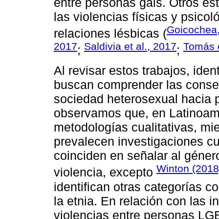
entre personas gais. Otros es
las violencias físicas y psico
Goicochea
relaciones lésbicas (
2017
Saldivia et al., 2017
Tomás e
;
;
Al revisar estos trabajos, ide
buscan comprender las consec
sociedad heterosexual hacia
observamos que, en Latinoamér
metodologías cualitativas, mi
prevalecen investigaciones cu
coinciden en señalar al géner
Winton (201
violencia, excepto
identifican otras categorías c
la etnia. En relación con las 
violencias entre personas LG