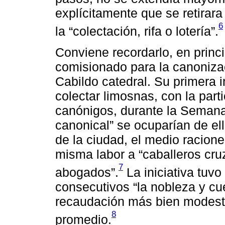
explícitamente que se retirar
6
la “colectación, rifa o lotería”.
Conviene recordarlo, en princ
comisionado para la canonizac
Cabildo catedral. Su primera i
colectar limosnas, con la part
canónigos, durante la Semana
canonical” se ocuparían de ello
de la ciudad, el medio racione
misma labor a “caballeros cru
7
abogados”.
La iniciativa tuv
consecutivos “la nobleza y cue
recaudación más bien modest
8
promedio.