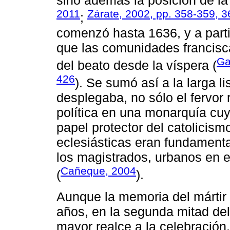
sino además la posición de la
2011
Zárate, 2002, pp. 358-359, 3
;
comenzó hasta 1636, y a parti
que las comunidades francisc
Ga
del beato desde la víspera (
426
). Se sumó así a la larga l
desplegaba, no sólo el fervor 
política en una monarquía cuy
papel protector del catolicismo
eclesiásticas eran fundamenta
los magistrados, urbanos en es
Cañeque, 2004
(
).
Aunque la memoria del mártir 
años, en la segunda mitad del 
mayor realce a la celebració