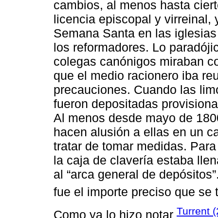
cambios, al menos hasta cier
licencia episcopal y virreinal
Semana Santa en las iglesias
los reformadores. Lo paradóji
colegas canónigos miraban co
que el medio racionero iba re
precauciones. Cuando las li
fueron depositadas provisional
Al menos desde mayo de 1800
hacen alusión a ellas en un c
tratar de tomar medidas. Par
la caja de clavería estaba lle
al “arca general de depósito
fue el importe preciso que se 
Turrent 
Como ya lo hizo notar