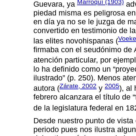
Marroquí (1903)
Guevara, ya
adv
piedad misma es peligrosa en
en día ya no se le juzga de m
convertido en testimonio de la
Voekel
las elites novohispanas (
firmaba con el seudónimo de 
atención particular, por ejemp
lo ha definido como un “proyec
ilustrado” (p. 250). Menos ate
Zárate, 2002
2005
autora (
y
), al
febrero alcanzara el título de 
de la legislatura federal en 18
Desde nuestro punto de vista 
periodo pues nos ilustra algu