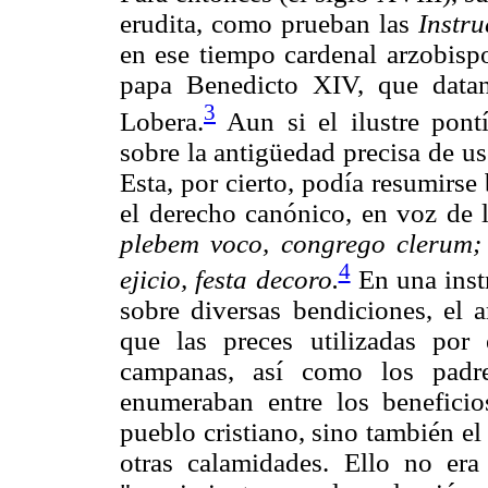
erudita, como prueban las
Instru
en ese tiempo cardenal arzobisp
papa Benedicto XIV, que data
3
Lobera.
Aun si el ilustre pont
sobre la antigüedad precisa de u
Esta, por cierto, podía resumirse
el derecho canónico, en voz de 
plebem voco, congrego clerum; 
4
ejicio, festa decoro.
En una inst
sobre diversas bendiciones, el 
que las preces utilizadas por
campanas, así como los padr
enumeraban entre los benefici
pueblo cristiano, sino también e
otras calamidades. Ello no era