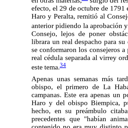
en otras materias,
surgió del re
efecto, el 29 de octubre de 1791
Haro y Peralta, remitió al Consej
anterior pidiendo la aprobación y
Consejo, lejos de poner obstá
librara un real despacho para su
se conformaron los consejeros a 
real cédula separada al virrey or
34
este tema.
Apenas unas semanas más tarde,
obispo, el primero de La Haba
campanas. Este era apenas un po
Haro y del obispo Biempica, p
hecho, en su preámbulo citab
precedentes que "habían anima
contenido no era muy distinto po