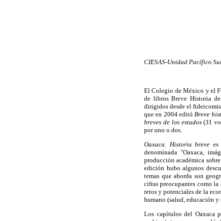
CIESAS-Unidad Pacífico Sur
El Colegio de México y el F
de libros Breve Historia d
dirigidos desde el fideicomi
que en 2004 editó
Breve his
breves de los estados
(31 vol
por uno o dos.
Oaxaca. Historia breve
es 
denominada "Oaxaca, imágen
producción académica sobre 
edición hubo algunos descui
temas que aborda son geográ
cifras preocupantes como la 
retos y potenciales de la eco
humano (salud, educación y s
Los capítulos del Oaxaca p