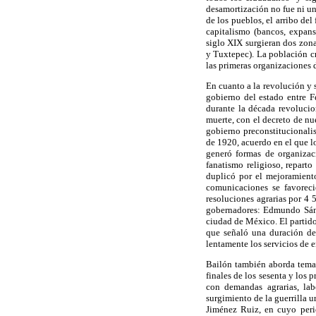
desamortización no fue ni uni
de los pueblos, el arribo del
capitalismo (bancos, expans
siglo XIX surgieran dos zonas
y Tuxtepec). La población cr
las primeras organizaciones d
En cuanto a la revolución y s
gobierno del estado entre F
durante la década revolucio
muerte, con el decreto de n
gobierno preconstitucionalis
de 1920, acuerdo en el que l
generó formas de organizaci
fanatismo religioso, repart
duplicó por el mejoramient
comunicaciones se favorecie
resoluciones agrarias por 4 
gobernadores: Edmundo Sánc
ciudad de México. El partido
que señaló una duración de 
lentamente los servicios de e
Bailón también aborda temas
finales de los sesenta y los
con demandas agrarias, lab
surgimiento de la guerrilla 
Jiménez Ruiz, en cuyo peri