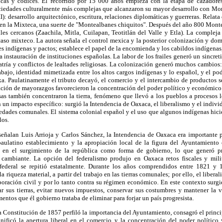
cas y códices. El recorrido por 15 000 años empieza con la etapa de cazadores
ciedades culturalmente más complejas que alcanzaron su mayor desarrollo con Mont
VII): desarrollo arquitectónico, escritura, relaciones diplomáticas y guerreras. Relat
s en la Mixteca, una suerte de "Montealbanes chiquitos". Después del año 800 Mont
lles cercanos (Zaachila, Mitla, Cuilapan, Teotitlán del Valle y Etla). La complej
 caso mixteco. La autora señala el control mexica y la posterior colonización y do
s indígenas y pactos; establece el papel de la encomienda y los cabildos indígenas, 
 instauración de instituciones españolas. La labor de los frailes generó un sincret
ría y conflictos de lealtades religiosas. La colonización generó muchos cambios:
abajo, identidad mimetizada entre los altos cargos indígenas y lo español, y el po
a. Paulatinamente el tributo decayó, el comercio y el intercambio de productos s
mación de mayorazgos favorecieron la concentración del poder político y económico 
osas también concentraron la tierra, fenómeno que llevó a los pueblos a procesos l
 un impacto específico: surgió la Intendencia de Oaxaca, el liberalismo y el indi
piedades comunales. El sistema colonial español y el uso que algunos indígenas hic
los.
 señalan Luis Arrioja y Carlos Sánchez, la Intendencia de Oaxaca era importante p
ulatino establecimiento y la apropiación local de la figura del Ayuntamiento 
n en el surgimiento de la república como forma de gobierno, lo que generó pr
cambiante. La opción del federalismo produjo en Oaxaca retos fiscales y mili
 federal se repitió estatalmente. Durante los años comprendidos entre 1821 y 
a riqueza material, a partir del trabajo en las tierras comunales; por ello, el libera
oración civil y por lo tanto contra su régimen económico. En este contexto surgi
ar sus tierras, evitar nuevos impuestos, conservar sus costumbres y mantener la 
mentos que él gobierno trataba de eliminar para forjar un país progresista.
Constitución de 1857 perfiló la importancia del Ayuntamiento, consagró el princi
nificó la apertura liberal en el comercio y la concentración del poder polític