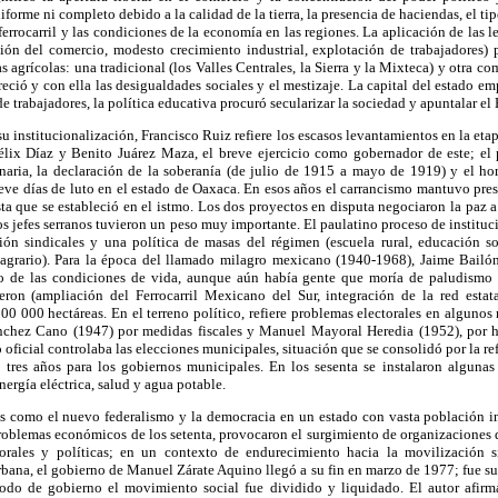
forme ni completo debido a la calidad de la tierra, la presencia de haciendas, el tip
 ferrocarril y las condiciones de la economía en las regiones. La aplicación de las le
ión del comercio, modesto crecimiento industrial, explotación de trabajadores) 
 agrícolas: una tradicional (los Valles Centrales, la Sierra y la Mixteca) y otra c
eció y con ella las desigualdades sociales y el mestizaje. La capital del estado em
e trabajadores, la política educativa procuró secularizar la sociedad y apuntalar el
u institucionalización, Francisco Ruiz refiere los escasos levantamientos en la etap
élix Díaz y Benito Juárez Maza, el breve ejercicio como gobernador de este; el p
naria, la declaración de la soberanía (de julio de 1915 a mayo de 1919) y el ho
ueve días de luto en el estado de Oaxaca. En esos años el carrancismo mantuvo pre
ta que se estableció en el istmo. Los dos proyectos en disputa negociaron la paz a
os jefes serranos tuvieron un peso muy importante. El paulatino proceso de instituc
ón sindicales y una política de masas del régimen (escuela rural, educación so
o agrario). Para la época del llamado milagro mexicano (1940-1968), Jaime Bailón
o de las condiciones de vida, aunque aún había gente que moría de paludismo y
ron (ampliación del Ferrocarril Mexicano del Sur, integración de la red estatal
500 000 hectáreas. En el terreno político, refiere problemas electorales en algunos
hez Cano (1947) por medidas fiscales y Manuel Mayoral Heredia (1952), por h
 oficial controlaba las elecciones municipales, situación que se consolidó por la r
tres años para los gobiernos municipales. En los sesenta se instalaron algunas
nergía eléctrica, salud y agua potable.
 como el nuevo federalismo y la democracia en un estado con vasta población ind
 problemas económicos de los setenta, provocaron el surgimiento de organizaciones de
orales y políticas; en un contexto de endurecimiento hacia la movilización si
urbana, el gobierno de Manuel Zárate Aquino llegó a su fin en marzo de 1977; fue sus
odo de gobierno el movimiento social fue dividido y liquidado. El autor afir