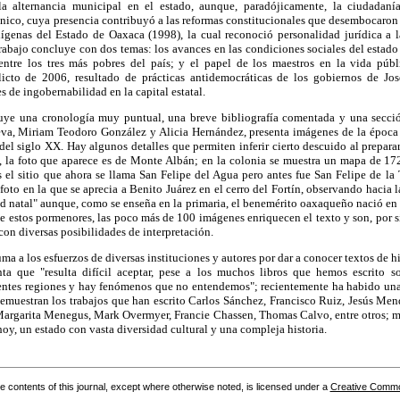
la alternancia municipal en el estado, aunque, paradójicamente, la ciudadaní
tnico, cuya presencia contribuyó a las reformas constitucionales que desembocaron
genas del Estado de Oaxaca (1998), la cual reconoció personalidad jurídica a 
rabajo concluye con dos temas: los avances en las condiciones sociales del estad
entre los tres más pobres del país; y el papel de los maestros en la vida públ
flicto de 2006, resultado de prácticas antidemocráticas de los gobiernos de Jo
 de ingobernabilidad en la capital estatal.
cluye una cronología muy puntual, una breve bibliografía comentada y una secci
eva, Miriam Teodoro González y Alicia Hernández, presenta imágenes de la época p
del siglo XX. Hay algunos detalles que permiten inferir cierto descuido al prepara
, la foto que aparece es de Monte Albán; en la colonia se muestra un mapa de 17
el sitio que ahora se llama San Felipe del Agua pero antes fue San Felipe de la 
foto en la que se aprecia a Benito Juárez en el cerro del Fortín, observando hacia l
d natal" aunque, como se enseña en la primaria, el benemérito oaxaqueño nació en
e estos pormenores, las poco más de 100 imágenes enriquecen el texto y son, por 
con diversas posibilidades de interpretación.
ma a los esfuerzos de diversas instituciones y autores por dar a conocer textos de hi
ta que "resulta difícil aceptar, pese a los muchos libros que hemos escrito so
rentes regiones y hay fenómenos que no entendemos"; recientemente ha habido un
 demuestran los trabajos que han escrito Carlos Sánchez, Francisco Ruiz, Jesús Me
 Margarita Menegus, Mark Overmyer, Francie Chassen, Thomas Calvo, entre otros; ma
y, un estado con vasta diversidad cultural y una compleja historia.
the contents of this journal, except where otherwise noted, is licensed under a
Creative Common