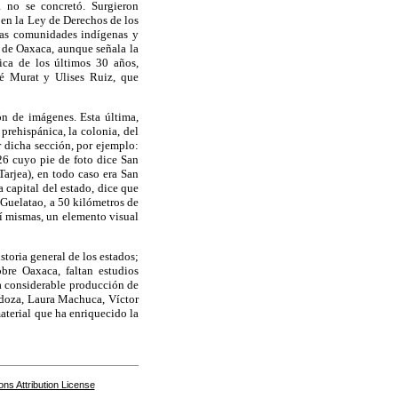
a no se concretó. Surgieron
 en la Ley de Derechos de los
las comunidades indígenas y
o de Oaxaca, aunque señala la
ica de los últimos 30 años,
sé Murat y Ulises Ruiz, que
ón de imágenes. Esta última,
rehispánica, la colonia, del
r dicha sección, por ejemplo:
26 cuyo pie de foto dice San
Tarjea), en todo caso era San
a capital del estado, dice que
 Guelatao, a 50 kilómetros de
sí mismas, un elemento visual
storia general de los estados;
bre Oaxaca, faltan estudios
a considerable producción de
ndoza, Laura Machuca, Víctor
terial que ha enriquecido la
s Attribution License