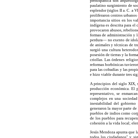
prehispánica son arqueológi
paulatino surgimiento de so
esplendor (siglos II a. C. a 
proliferaron centros urbano
importancia sitios en los va
indígena es descrita para el
provocaron abusos, rebelione
formas de administración y la
perdura— no exento de idolat
de animales y técnicas de tr
surgió una cultura heterodox
posesión de tierras y la for
criollas. Las órdenes religi
reformas borbónicas tuvieron
para las cofradías y las pro
e hizo viable durante tres sig
A principios del siglo XIX,
producción económica. El pa
representativo, se enmarca
complejos en una sociedad 
inestabilidad del gobierno
generaron la mayor parte de l
pueblos de indios como corp
de los pueblos para recuper
cohesión a la vida local; ele
Jesús Mendoza apunta que la 
todos los ciudadanos" y sig