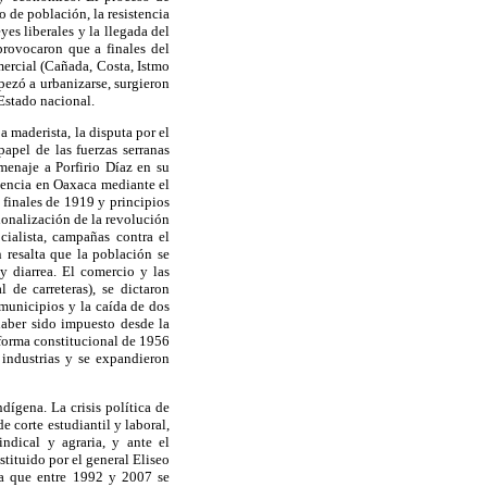
o de población, la resistencia
yes liberales y la llegada del
provocaron que a finales del
omercial (Cañada, Costa, Istmo
pezó a urbanizarse, surgieron
 Estado nacional.
a maderista, la disputa por el
apel de las fuerzas serranas
menaje a Porfirio Díaz en su
sencia en Oaxaca mediante el
 finales de 1919 y principios
ionalización de la revolución
cialista, campañas contra el
 resalta que la población se
 diarrea. El comercio y las
 de carreteras), se dictaron
 municipios y la caída de dos
aber sido impuesto desde la
eforma constitucional de 1956
 industrias y se expandieron
ígena. La crisis política de
 corte estudiantil y laboral,
ndical y agraria, y ante el
tituido por el general Eliseo
ma que entre 1992 y 2007 se