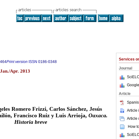
Services 
8464
Print version
ISSN
0186-0348
Journal
Jan./Apr. 2013
SciELO
Google
Article
Spanis
eles Romero Frizzi, Carlos Sánchez, Jesús
Article
lón, Francisco Ruiz y Luis Arrioja,
Oaxaca.
Article
Historia breve
How to 
SciELO