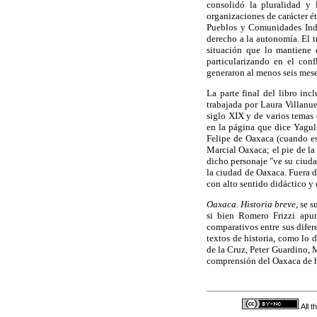
consolidó la pluralidad y 
organizaciones de carácter é
Pueblos y Comunidades Indí
derecho a la autonomía. El t
situación que lo mantiene 
particularizando en el con
generaron al menos seis meses
La parte final del libro in
trabajada por Laura Villanu
siglo XIX y de varios temas 
en la página que dice Yagul
Felipe de Oaxaca (cuando es 
Marcial Oaxaca; el pie de la 
dicho personaje "ve su ciuda
la ciudad de Oaxaca. Fuera d
con alto sentido didáctico y 
Oaxaca. Historia breve,
se su
si bien Romero Frizzi apun
comparativos entre sus dife
textos de historia, como lo
de la Cruz, Peter Guardino,
comprensión del Oaxaca de ho
All 