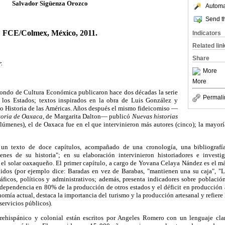
Salvador Sigüenza Orozco
Automat
Send th
FCE/Colmex, México, 2011.
Indicators
Related lin
Share
.
More
More
ondo de Cultura Económica publicaron hace dos décadas la serie
Permali
e los Estados; textos inspirados en la obra de Luis González y
so Historia de las Américas. Años después el mismo fideicomiso —
toria de Oaxaca,
de Margarita Dalton— publicó
Nuevas historias
úmenes), el de Oaxaca fue en el que intervinieron más autores (cinco); la mayoría
un texto de doce capítulos, acompañado de una cronología, una bibliograf
es de su historia"; en su elaboración intervinieron historiadores e invest
el solar oaxaqueño. El primer capítulo, a cargo de Yovana Celaya Nández es el m
dos (por ejemplo dice: Baradas en vez de Barabas, "mantienen una su caja", "Las
ficos, políticos y administrativos; además, presenta indicadores sobre poblaci
dependencia en 80% de la producción de otros estados y el déficit en producción a
nomía actual, destaca la importancia del turismo y la producción artesanal y refiere
ervicios públicos).
rehispánico y colonial están escritos por Angeles Romero con un lenguaje claro