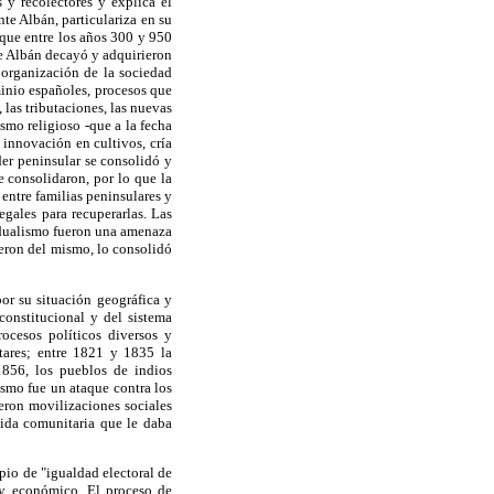
 y recolectores y explica el
e Albán, particulariza en su
a que entre los años 300 y 950
e Albán decayó y adquirieron
a organización de la sociedad
minio españoles, procesos que
las tributaciones, las nuevas
ismo religioso -que a la fecha
 innovación en cultivos, cría
der peninsular se consolidó y
e consolidaron, por lo que la
entre familias peninsulares y
egales para recuperarlas. Las
vidualismo fueron una amenaza
ieron del mismo, lo consolidó
or su situación geográfica y
constitucional y del sistema
ocesos políticos diversos y
tares; entre 1821 y 1835 la
1856, los pueblos de indios
lismo fue un ataque contra los
eron movilizaciones sociales
vida comunitaria que le daba
pio de "igualdad electoral de
o y económico. El proceso de