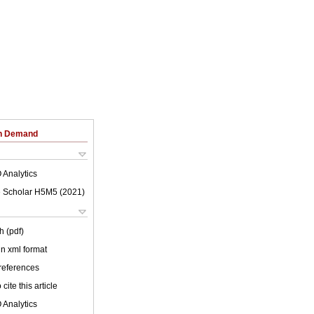
on Demand
 Analytics
 Scholar H5M5 (
2021
)
h (pdf)
 in xml format
 references
cite this article
 Analytics