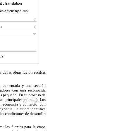
ic translation
is article by e-mail
ks
nk
 de las obras fueron escritas
ía comentada y una sección
igadores con una reconocida
ás pequeño. En su proceso de
 principales polos..."). Los
ón, economía y comercio, con
grícola. La autora identifica
 las condiciones de desarrollo
; las fuentes para la etapa