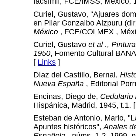
facsímil, FCE/IMSS, México, 
Curiel, Gustavo, "Ajuares domé
en Pilar Gonzalbo Aizpuru (dir
México
, FCE/COLMEX , México
Curiel, Gustavo
et al
.,
Pintura
1950
, Fomento Cultural BA
[
Links
]
Díaz del Castillo, Bernal,
Hist
Nueva España
, Editorial Por
Encinas, Diego de,
Cedulario 
Hispánica, Madrid, 1945, t.1. 
Esteban de Antonio, Mario, "La
Apuntes históricos",
Anales de
Española
, núms. 1-2, 1999, p