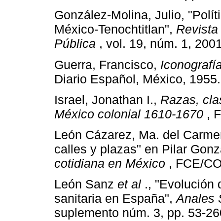
González-Molina, Julio, "Polít
México-Tenochtitlan",
Revista
Pública
, vol. 19, núm. 1, 200
Guerra, Francisco,
Iconografí
Diario Español, México, 1955.
Israel, Jonathan I.,
Razas, clas
México colonial 1610-1670
, 
León Cázarez, Ma. del Carmen,
calles y plazas" en Pilar Gonz
cotidiana en México
, FCE/COL
León Sanz
et al
., "Evolución 
sanitaria en España",
Anales 
suplemento núm. 3, pp. 53-26