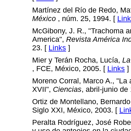
Martínez del Río de Redo, Mat
México
, núm. 25, 1994. [
Lin
McGibony, J. R., "Trachoma a
America",
Revista América In
23. [
Links
]
Mier y Terán Rocha, Lucía,
La
, FCE, México, 2005. [
Links
]
Moreno Corral, Marco A., "La 
XVII",
Ciencias
, abril-junio d
Ortiz de Montellano, Bernard
Siglo XXI, México, 2003. [
Lin
Peralta Rodríguez, José Robert
y uso de anteojos en la ciuda