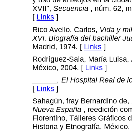
XVII",
Secuencia
, núm. 62, m
[
Links
]
Rico Avello, Carlos,
Vida y mi
XVI. Biografía del bachiller 
Madrid, 1974. [
Links
]
Rodríguez-Sala, María Luisa,
México, 2004. [
Links
]
______, El Hospital Real de l
[
Links
]
Sahagún, fray Bernardino de,
Nueva España
, reedición co
Florentino, Tálleres Gráficos
Historia y Etnografía, México,