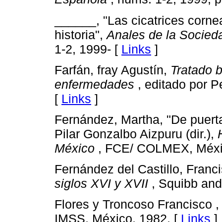
______, "Las cicatrices cornea
historia",
Anales de la Socied
1-2, 1999- [
Links
]
Farfán, fray Agustín,
Tratado b
enfermedades
, editado por 
[
Links
]
Fernández, Martha, "De puerta
Pilar Gonzalbo Aizpuru (dir.),
México
, FCE/ COLMEX, México
Fernández del Castillo, Franc
siglos XVI y XVII
, Squibb and
Flores y Troncoso Francisco 
IMSS, México, 1982. [
Links
]