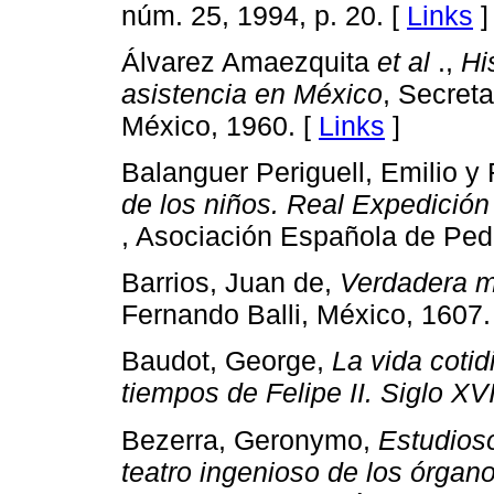
núm. 25, 1994, p. 20. [
Links
]
Álvarez Amaezquita
et al
.,
Hi
asistencia en México
, Secreta
México, 1960. [
Links
]
Balanguer Periguell, Emilio y
de los niños. Real Expedición
, Asociación Española de Pedi
Barrios, Juan de,
Verdadera m
Fernando Balli, México, 1607.
Baudot, George,
La vida coti
tiempos de Felipe II. Siglo XV
Bezerra, Geronymo,
Estudios
teatro ingenioso de los órgano