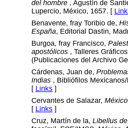
del hombre
, Agustín de Sant
Lupercio, México, 1657. [
Link
Benavente, fray Toribio de,
Hi
España
, Editorial Dastin, Mad
Burgoa, fray Francisco,
Palest
apostólicos
, Talleres Gráfic
(Publicaciones del Archivo Ge
Cárdenas, Juan de,
Problemas
Indias
, Bibliófilos Mexicanos
[
Links
]
Cervantes de Salazar,
México
[
Links
]
Cruz, Martín de la,
Libellus d