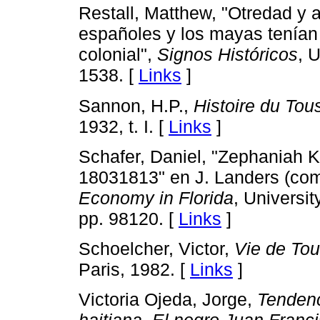
Restall, Matthew, "Otredad y
españoles y los mayas tenían 
colonial",
Signos Históricos
, 
15­38. [
Links
]
Sannon, H.P.,
Histoire du Tou
1932, t. I. [
Links
]
Schafer, Daniel, "Zephaniah K
1803­1813" en J. Landers (co
Economy in Florida
, Universit
pp. 98­120. [
Links
]
Schoelcher, Victor,
Vie de Tou
Paris, 1982. [
Links
]
Victoria Ojeda, Jorge,
Tendenc