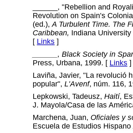
______, "Rebellion and Royal
Revolution on Spain's Colonia
(ed.),
A Turbulent Time. The F
Caribbean,
Indiana University 
[
Links
]
______, Black Society in Span
Press, Urbana, 1999. [
Links
]
Laviña, Javier, "La revolució h
popular",
L'Avenf
, núm. 116, 1
Lepkowski, Tadeusz,
Haití
, E
J. Mayola/Casa de las América
Marchena, Juan,
Oficiales y 
Escuela de Estudios Hispano 