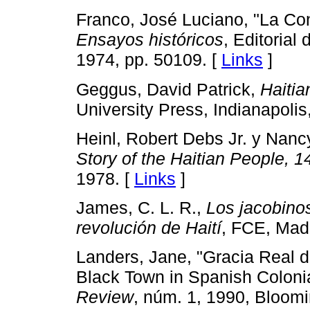
Franco, José Luciano, "La Co
Ensayos históricos
, Editorial
1974, pp. 50­109. [
Links
]
Geggus, David Patrick,
Haitia
University Press, Indianapolis
Heinl, Robert Debs Jr. y Nan
Story of the Haitian People, 1
1978. [
Links
]
James, C. L. R.,
Los jacobinos
revolución de Haití
, FCE, Madr
Landers, Jane, "Gracia Real 
Black Town in Spanish Colonia
Review
, núm. 1, 1990, Bloomin