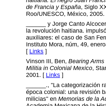
haitiana. El negro Juan Franc
de Francia y España
, Siglo X
Roo/UNESCO, México, 2005.
______ y Jorge Canto Alcocer
la revolución haitiana. impuls
auxiliares: el caso de San F
Instituto Mora, núm, 49, enero­
[
Links
]
Vinson III, Ben,
Bearing Arms 
Militia in Colonial Mexico
, Sta
2001. [
Links
]
______., "La categorización r
época colonial: una revisión b
milicias" en
Memorias de la Ac
Academia Mexicana de la Histo