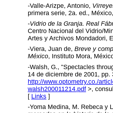
-Valle-Arizpe, Antonio,
Virrey
primera serie, 2a. ed., México
-
Vidrio de la Granja. Real Fáb
Centro Nacional del Vidrio/Min
Artes y Archivos Mondadori, 
-Viera, Juan de,
Breve y comp
México
, Instituto Mora, Méxic
-Walsh, G., "Spectacles throu
14 de diciembre de 2001, pp. 
http://www.optometry.co./arti
walsh200011214.pdf
>, consul
[
Links
]
-Yoma Medina, M. Rebeca y L