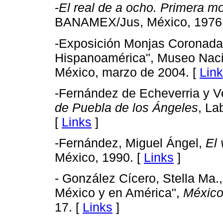
-
El real de a ocho. Primera m
BANAMEX/Jus, México, 1976.
-Exposición Monjas Coronadas
Hispanoamérica", Museo Nacio
México, marzo de 2004. [
Lin
-Fernández de Echeverria y V
de Puebla de los Ángeles
, La
[
Links
]
-Fernández, Miguel Ángel,
El 
México, 1990. [
Links
]
- González Cícero, Stella Ma.
México y en América",
México
17. [
Links
]