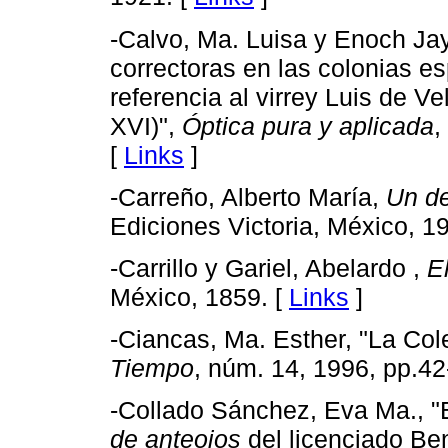
-Calvo, Ma. Luisa y Enoch Jay
correctoras en las colonias 
referencia al virrey Luis de V
XVI)",
Óptica pura y aplicada
,
[
Links
]
-Carreño, Alberto María,
Un de
Ediciones Victoria, México, 1
-Carrillo y Gariel, Abelardo ,
E
México, 1859. [
Links
]
-Ciancas, Ma. Esther, "La Col
Tiempo
, núm. 14, 1996, pp.42
-Collado Sánchez, Eva Ma., "El
de anteojos
del licenciado Be