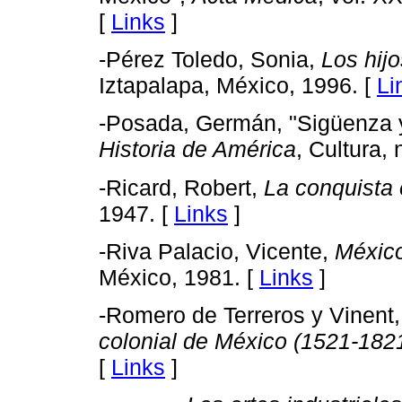
[
Links
]
-Pérez Toledo, Sonia,
Los hijo
Iztapalapa, México, 1996. [
Li
-Posada, Germán, "Sigüenza y 
Historia de América
, Cultura,
-Ricard, Robert,
La conquista 
1947. [
Links
]
-Riva Palacio, Vicente,
México
México, 1981. [
Links
]
-Romero de Terreros y Vinent
colonial de México (1521-182
[
Links
]