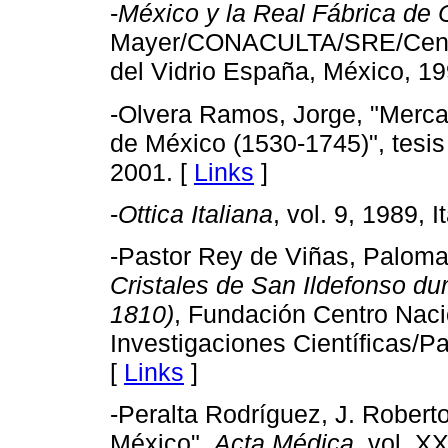
-
México y la Real Fábrica de C
Mayer/CONACULTA/SRE/Centro
del Vidrio España, México, 19
-Olvera Ramos, Jorge, "Merca
de México (1530-1745)", tesis
2001. [
Links
]
-
Ottica Italiana
, vol. 9, 1989, It
-Pastor Rey de Viñas, Palom
Cristales de San Ildefonso dur
1810)
, Fundación Centro Naci
Investigaciones Científicas/P
[
Links
]
-Peralta Rodríguez, J. Roberto
México",
Acta Médica
, vol. X