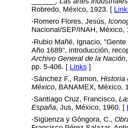
______
, Las artes industrial
Robredo, México, 1923. [
Link
-Romero Flores, Jesús,
Iconog
Nacional/SEP/INAH, México, 
-Rubio Mañé, Ignacio, "Gente
Año 1689", introducción, reco
Archivo General de la Nación
pp. 5-406. [
Links
]
-Sánchez F., Ramon,
Historia
México
, BANAMEX, México, 19
-Santiago Cruz, Francisco,
La
España
, Jus, México, 1960. [
-Sigüenza y Góngora, C.,
Obr
Francisco Pérez Salazar, Ant