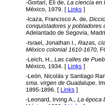
-Gortari, Eli de,
La ciencia en 
México, 1979. [
Links
]
-lcaza, Francisco A. de,
Dicci
conquistadores y pobladores
Adelantado de Segovia, Madrid,
-Israel, Jonathan I.,
Razas, cla
México colonial 1610-1670
, F
-Leich, H.,
Las calles de Pueb
México, 1934. [
Links
]
-León, Nicolás y Santiago Ra
sma. virgen de Guadalupe
, I
1895-1896. [
Links
]
-Leonard, Irving A.,
La época b