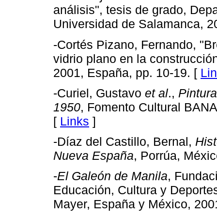
análisis", tesis de grado, D
Universidad de Salamanca, 2
-Cortés Pizano, Fernando, "Bre
vidrio plano en la construcción
2001, España, pp. 10-19. [
Li
-Curiel, Gustavo
et al
.,
Pintura
1950
, Fomento Cultural BA
[
Links
]
-Díaz del Castillo, Bernal,
Hist
Nueva España
, Porrúa, Méxic
-
El Galeón de Manila
, Fundac
Educación, Cultura y Depor
Mayer, España y México, 200