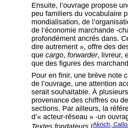
Ensuite, l’ouvrage propose une
peu familiers du vocabulaire p
mondialisation, de l’organisat
de l’économie marchande -cha
profondément ancrés dans. Cett
dire autrement », offre des de
que
cargo
,
forwarder
, livreur,
que des figures des marchan
Pour en finir, une brève note c
de l’ouvrage, une attention a
serait souhaitable. À plusieurs
provenance des chiffres ou de
sections. Par ailleurs, la réfé
d’« acteur-réseau » -un ouvrag
Akrich, Call
Textes fondateurs
(