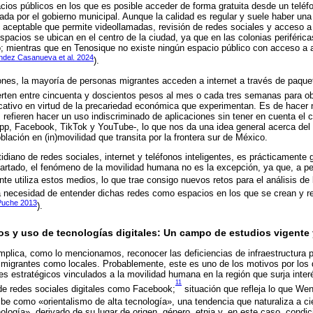
ios públicos en los que es posible acceder de forma gratuita desde un teléfo
nada por el gobierno municipal. Aunque la calidad es regular y suele haber un
o aceptable que permite videollamadas, revisión de redes sociales y acceso 
pacios se ubican en el centro de la ciudad, ya que en las colonias periférica
ito; mientras que en Tenosique no existe ningún espacio público con acceso a 
ndez Casanueva et al. 2024
).
ones, la mayoría de personas migrantes acceden a internet a través de paqu
erten entre cincuenta y doscientos pesos al mes o cada tres semanas para obt
icativo en virtud de la precariedad económica que experimentan. Es de hacer
os refieren hacer un uso indiscriminado de aplicaciones sin tener en cuenta e
p, Facebook, TikTok y YouTube-, lo que nos da una idea general acerca del 
blación en (in)movilidad que transita por la frontera sur de México.
tidiano de redes sociales, internet y teléfonos inteligentes, es prácticamente
artado, el fenómeno de la movilidad humana no es la excepción, ya que, a pe
te utiliza estos medios, lo que trae consigo nuevos retos para el análisis de
la necesidad de entender dichas redes como espacios en los que se crean y 
Puche 2013
).
os y uso de tecnologías digitales: Un campo de estudios vigente 
 implica, como lo mencionamos, reconocer las deficiencias de infraestructura 
 migrantes como locales. Probablemente, este es uno de los motivos por los
es estratégicos vinculados a la movilidad humana en la región que surja interé
11
de redes sociales digitales como Facebook;
situación que refleja lo que We
ribe como «orientalismo de alta tecnología», una tendencia que naturaliza a ci
logía», derivado de su lugar de origen, género, etnia y, en este caso, condi