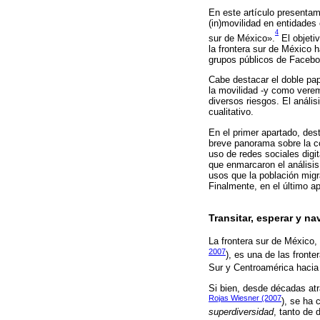
En este artículo presentam
(in)movilidad en entidades
4
sur de México».
El objetiv
la frontera sur de México 
grupos públicos de Facebo
Cabe destacar el doble pap
la movilidad -y como verem
diversos riesgos. El anális
cualitativo.
En el primer apartado, des
breve panorama sobre la co
uso de redes sociales digi
que enmarcaron el análisis
usos que la población migr
Finalmente, en el último a
Transitar, esperar y na
La frontera sur de México,
2007
), es una de las front
Sur y Centroamérica hacia
Si bien, desde décadas atr
Rojas Wiesner (2007
), se ha 
superdiversidad
, tanto de