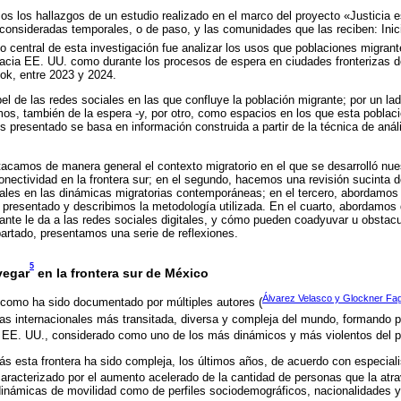
os los hallazgos de un estudio realizado en el marco del proyecto «Justicia 
 consideradas temporales, o de paso, y las comunidades que las reciben: Inici
o central de esta investigación fue analizar los usos que poblaciones migrante
hacia EE. UU. como durante los procesos de espera en ciudades fronterizas de
ok, entre 2023 y 2024.
el de las redes sociales en las que confluye la población migrante; por un la
os, también de la espera -y, por otro, como espacios en los que esta pobla
is presentado se basa en información construida a partir de la técnica de anál
tacamos de manera general el contexto migratorio en el que se desarrolló nue
nectividad en la frontera sur; en el segundo, hacemos una revisión sucinta d
tales en las dinámicas migratorias contemporáneas; en el tercero, abordamos 
 presentado y describimos la metodología utilizada. En el cuarto, abordamos
ante le da a las redes sociales digitales, y cómo pueden coadyuvar u obstacul
partado, presentamos una serie de reflexiones.
5
vegar
en la frontera sur de México
Álvarez Velasco y Glockner Fag
 como ha sido documentado por múltiples autores (
eras internacionales más transitada, diversa y compleja del mundo, formando pa
 EE. UU., considerado como uno de los más dinámicos y más violentos del p
ás esta frontera ha sido compleja, los últimos años, de acuerdo con especial
caracterizado por el aumento acelerado de la cantidad de personas que la atr
 dinámicas de movilidad como de perfiles sociodemográficos, nacionalidades y