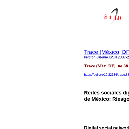
Trace (México, DF
versión On-line
ISSN
2007-
Trace (Méx. DF) no.88
https://doi.org/10.22134/trace.
Redes sociales dig
de México: Riesgo
Digital social netwo