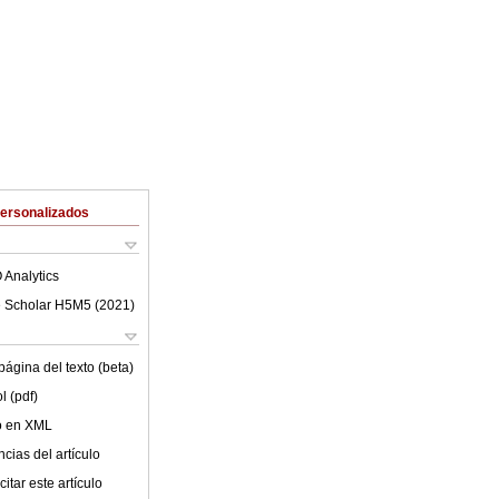
Personalizados
 Analytics
 Scholar H5M5 (
2021
)
ágina del texto (beta)
l (pdf)
lo en XML
cias del artículo
itar este artículo