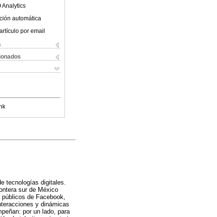
 Analytics
ción automática
artículo por email
s
cionados
nk
e tecnologías digitales.
rontera sur de México
os públicos de Facebook,
nteracciones y dinámicas
peñan: por un lado, para