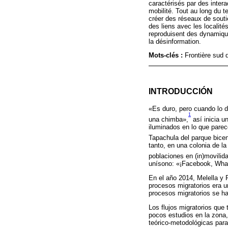
caractérisés par des inter
mobilité. Tout au long du t
créer des réseaux de souti
des liens avec les localit
reproduisent des dynamique
la désinformation.
Mots-clés :
Frontière sud 
INTRODUCCIÓN
«Es duro, pero cuando lo d
1
una chimba»,
así inicia u
iluminados en lo que pare
Tapachula del parque bicen
tanto, en una colonia de l
poblaciones en (in)movilid
unísono: «¡Facebook, What
En el año 2014, Melella y P
procesos migratorios era u
procesos migratorios se ha
Los flujos migratorios que 
pocos estudios en la zona, 
teórico-metodológicas para