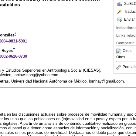
SciELO
ibilities
Traduc
Enviar 
Indicadore
*
González
Links rela
-0004-0831-5901
Compartir
**
s Reyes
Otros
-0002-0626-0730
Otros
Permali
 y Estudios Superiores en Antropología Social (CIESAS),
 México, janiawilsong@yahoo.com.
Letras, Universidad Nacional Autónoma de México, lornhay@gmail.com.
serta en las discusiones actuales sobre procesos de movilidad humana y uso d
r los usos que las poblaciones en (in)movilidad en su paso y espera por la f
 digitales. A partir de un análisis de contenido cualitativo realizado en grup
mos el papel que tienen como espacios de información y socialización, con i
mentales en los procesos de movilidad. Destacamos el doble papel que desem