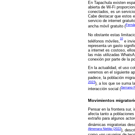
En Tapachula existen espac
abierta de Wi-Fi proporcio
conectados, es un servici
Cabe destacar que estos es
servicio de internet gratu
Ferná
ancha móvil gratuito (
No obstante estas limitaci
10
teléfonos móviles,
e invi
representa un gasto signif
a internet es costoso, ell
las más utilizadas WhatsAp
conexión por parte de la po
En la actualidad, el uso co
veremos en el siguiente ap
padece, la población migran
2023
), a los que se suma 
Serrano 
interacción social (
Movimientos migratori
Pensar en la frontera sur,
afecta tanto a poblaciones
extraño para algunos actor
dinámicas migratorias des
Almenara Niebla (2022
), desc
como «no usuarios de tecno