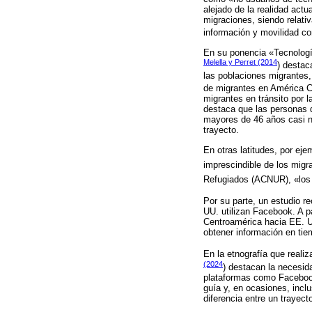
alejado de la realidad actu
migraciones, siendo relati
información y movilidad c
En su ponencia «Tecnología
Melella y Perret (2014
) destac
las poblaciones migrantes,
de migrantes en América Ce
migrantes en tránsito por l
destaca que las personas q
mayores de 46 años casi nu
trayecto.
En otras latitudes, por ej
imprescindible de los migr
Refugiados (ACNUR), «los r
Por su parte, un estudio r
UU. utilizan Facebook. A p
Centroamérica hacia EE. UU
obtener información en tie
En la etnografía que reali
(2024
) destacan la necesid
plataformas como Faceboo
guía y, en ocasiones, inclu
diferencia entre un trayect