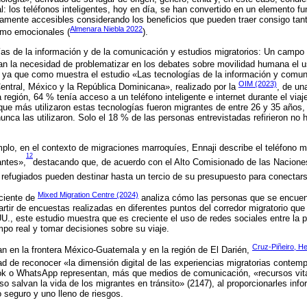
al: los teléfonos inteligentes, hoy en día, se han convertido en un elemento f
vamente accesibles considerando los beneficios que pueden traer consigo tan
Almenara Niebla 2022
omo emocionales (
).
s de la información y de la comunicación y estudios migratorios: Un campo d
an la necesidad de problematizar en los debates sobre movilidad humana el u
 ya que como muestra el estudio «Las tecnologías de la información y comunica
OIM (2023)
ntral, México y la República Dominicana», realizado por la
, de un
a región, 64 % tenía acceso a un teléfono inteligente e internet durante el via
ue más utilizaron estas tecnologías fueron migrantes de entre 26 y 35 años
nca las utilizaron. Solo el 18 % de las personas entrevistadas refirieron no 
emplo, en el contexto de migraciones marroquíes, Ennaji describe el teléfono m
12
antes»,
destacando que, de acuerdo con el Alto Comisionado de las Nacione
efugiados pueden destinar hasta un tercio de su presupuesto para conectarse
Mixed Migration Centre (2024)
eciente de
analiza cómo las personas que se encuent
artir de encuestas realizadas en diferentes puntos del corredor migratorio que
., este estudio muestra que es creciente el uso de redes sociales entre la 
mpo real y tomar decisiones sobre su viaje.
Cruz-Piñeiro, H
zan en la frontera México-Guatemala y en la región de El Darién,
ad de reconocer «la dimensión digital de las experiencias migratorias contem
k o WhatsApp representan, más que medios de comunicación, «recursos vita
so salvan la vida de los migrantes en tránsito» (2147), al proporcionarles in
o seguro y uno lleno de riesgos.