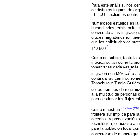
Para este análisis, nos ce
de distintos lugares de ori
EE. UU.; incluimos dentro
Numerosos estudios en la r
humanitarias, crisis polít
convertido a las migracion
cruces migratorios rompier
que las solicitudes de pro
6
140 900.
Como es sabido, tanto la se
mexicano, así como la pres
tomar rutas cada vez más l
7
migratoria en México
o a p
continuar su camino, somet
Tapachula y Tuxtla Gutiérr
de los trámites de regulari
a la multitud de personas q
para gestionar los flujos m
Conlon (201
Como muestran
frontera sur implica para 
derechos y precarización si
tecnológica, el acceso a i
para la población local co
conectarse de manera gratu