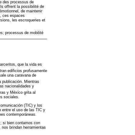
le des processus de
 offrent la possibilité de
 émotionnel, de maintenir
rt, ces espaces
sions, les escroqueries et
s; processus de mobilité
rceritos, que la vida es
ran edificios profusamente
sale una caravana de
 publicación. Mientras
sas nacionalidades y
as y México grita al
s sociales.
 comunicación (TIC) y los
 entre el uso de las TIC y
iones contemporáneas.
es; si bien contamos con
o, nos brindan herramientas