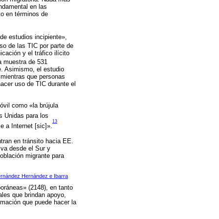
undamental en las
to en términos de
e estudios incipiente»,
so de las TIC por parte de
ción y el tráfico ilícito
a muestra de 531
je. Asimismo, el estudio
, mientras que personas
hacer uso de TIC durante el
óvil como «la brújula
s Unidas para los
13
 a Internet [sic]».
ran en tránsito hacia EE.
 va desde el Sur y
población migrante para
ernández Hernández e Ibarra
poráneas» (2148), en tanto
les que brindan apoyo,
formación que puede hacer la