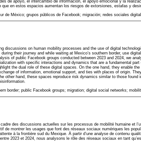
redes de apoyo, el intercambio de información, el apoyo emocional y la realiza
 en que en estos espacios aumentan los riesgos de extorsiones, estafas y des
sur de México; grupos públicos de Facebook; migración; redes sociales digita
oing discussions on human mobility processes and the use of digital technolog
during their journey and while waiting at Mexico’s southern border, use digit
nalysis of public Facebook groups conducted between 2023 and 2024, we analyz
alization with specific interactions and dynamics that are a fundamental part 
hlight the dual role of these digital spaces. On the one hand, they enable the 
hange of information, emotional support, and ties with places of origin. They 
he other hand, these spaces reproduce risk dynamics similar to those found 
isinformation.
ern border; public Facebook groups; migration; digital social networks; mobil
le cadre des discussions actuelles sur les processus de mobilité humaine et l’u
ctif de montrer les usages que font des réseaux sociaux numériques les popula
attente à la frontière sud du Mexique. À partir d’une analyse de contenu qual
ntre 2023 et 2024, nous analysons le rôle des réseaux sociaux en tant qu’es