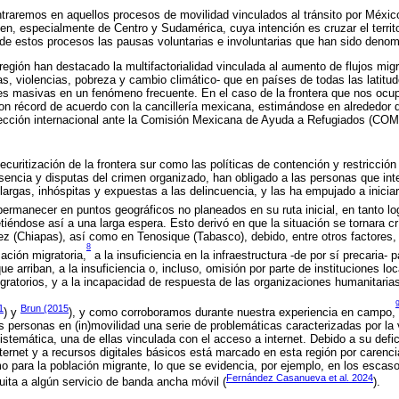
ntraremos en aquellos procesos de movilidad vinculados al tránsito por Méxi
gen, especialmente de Centro y Sudamérica, cuya intención es cruzar el territo
 de estos procesos las pausas voluntarias e involuntarias que han sido den
egión han destacado la multifactorialidad vinculada al aumento de flujos migr
icas, violencias, pobreza y cambio climático- que en países de todas las latit
es masivas en un fenómeno frecuente. En el caso de la frontera que nos ocup
on récord de acuerdo con la cancillería mexicana, estimándose en alrededor d
tección internacional ante la Comisión Mexicana de Ayuda a Refugiados (COM
curitización de la frontera sur como las políticas de contención y restricció
encia y disputas del crimen organizado, han obligado a las personas que int
argas, inhóspitas y expuestas a las delincuencia, y las ha empujado a iniciar
ermanecer en puntos geográficos no planeados en su ruta inicial, en tanto lo
iéndose así a una larga espera. Esto derivó en que la situación se tornara c
ez (Chiapas), así como en Tenosique (Tabasco), debido, entre otros factores,
8
zación migratoria,
a la insuficiencia en la infraestructura -de por sí precaria- p
ue arriban, a la insuficiencia o, incluso, omisión por parte de instituciones lo
igratorios, y a la incapacidad de respuesta de las organizaciones humanitaria
1
Brun (2015
) y
), y como corroboramos durante nuestra experiencia en campo,
las personas en (in)movilidad una serie de problemáticas caracterizadas por la
stemática, una de ellas vinculada con el acceso a internet. Debido a su defic
nternet y a recursos digitales básicos está marcado en esta región por carenc
mo para la población migrante, lo que se evidencia, por ejemplo, en los escas
Fernández Casanueva et al. 2024
ita a algún servicio de banda ancha móvil (
).