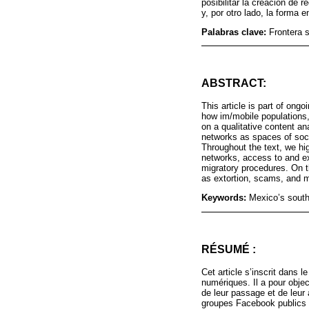
posibilitar la creación de 
y, por otro lado, la forma
Palabras clave:
Frontera 
ABSTRACT:
This article is part of ong
how im/mobile populations, 
on a qualitative content a
networks as spaces of soci
Throughout the text, we hig
networks, access to and exc
migratory procedures. On t
as extortion, scams, and m
Keywords:
Mexico’s south
RÉSUMÉ :
Cet article s’inscrit dans 
numériques. Il a pour obje
de leur passage et de leur 
groupes Facebook publics e