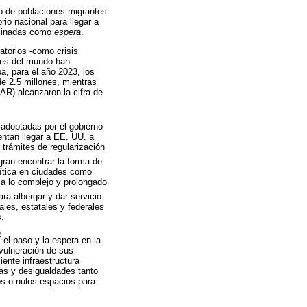
co de poblaciones migrantes
rio nacional para llegar a
ominadas como
espera
.
atorios -como crisis
udes del mundo han
a, para el año 2023, los
e 2.5 millones, mientras
AR) alcanzaron la cifra de
n adoptadas por el gobierno
entan llegar a EE. UU. a
 trámites de regularización
gran encontrar la forma de
rítica en ciudades como
 a lo complejo y prolongado
ara albergar y dar servicio
cales, estatales y federales
s.
9
el paso y la espera en la
 vulneración de sus
iente infraestructura
ias y desigualdades tanto
os o nulos espacios para