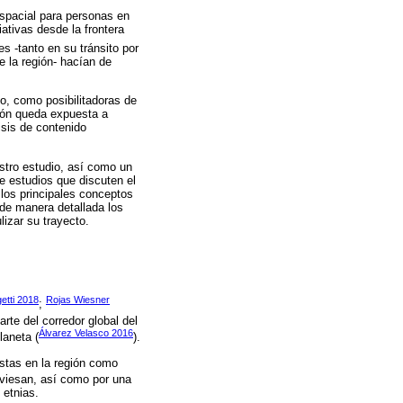
espacial para personas en
ativas desde la frontera
s -tanto en su tránsito por
 la región- hacían de
do, como posibilitadoras de
ción queda expuesta a
isis de contenido
stro estudio, así como un
e estudios que discuten el
los principales conceptos
 de manera detallada los
izar su trayecto.
etti 2018
Rojas Wiesner
;
rte del corredor global del
Álvarez Velasco 2016
laneta (
).
istas en la región como
aviesan, así como por una
 etnias.