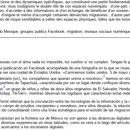
actions et des dynamiques spécifiques, qui constituent une partie fondamenta
exte, nous soulignons le double rôle de ces espaces numériques : d’une part, ils
en, d’accéder à des informations et d’en échanger, de bénéficier d’un soutien
és d’origine et même d’accomplir certaines démarches migratoires ; d’autre pa
s de risque semblables à celles des espaces physiques, telles que les extor
du Mexique; groupes publics Facebook; migration; réseaux sociaux numérique
eseas con el alma nada es imposible, los sueños sí se cumplen. Tengan fe pa
na publicación en Facebook acompañada de una fotografía en la que se muest
ce ser una ciudad de Estados Unidos. «Caminemos todos unidos. 5 de mayo 
2
tenario (sic), los compañeros que quieran unirse a nosotros»,
leemos en otra
a periferia de Tapachula, caracterizada por ser un lugar donde confluyen diver
3
ad,
un grupo de niños y niñas de doce años originarios de El Salvador, Hondur
sApp, TikTok!», mientras observan los logotipos que caracterizan estas rede
erret referían que la vinculación entre las tecnologías de la información y la
n campo de estudios «incipiente» y novedoso; once años después, la relación
 ido consolidando como una línea estratégica para el estudio de las migrac
transitan por la frontera sur de México no son ajenos a las dinámicas digital
diversas experiencias en otras latitudes, como se verá a lo largo del artícul
 acercarnos a los escenarios digitales.