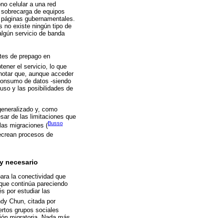
no celular a una red
a sobrecarga de equipos
a páginas gubernamentales.
s no existe ningún tipo de
algún servicio de banda
etes de prepago en
ener el servicio, lo que
 notar que, aunque acceder
l consumo de datos -siendo
uso y las posibilidades de
 generalizado y, como
sar de las limitaciones que
Busso
 las migraciones (
recrean procesos de
y necesario
para la conectividad que
 que continúa pareciendo
s por estudiar las
ndy Chun, citada por
ertos grupos sociales
ción migratoria. Nada más