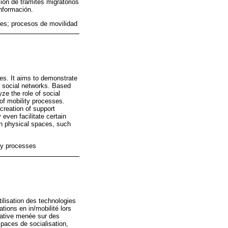
ción de trámites migratorios
información.
les; procesos de movilidad
ies. It aims to demonstrate
al social networks. Based
e the role of social
of mobility processes.
creation of support
even facilitate certain
in physical spaces, such
ity processes
tilisation des technologies
tions en in/mobilité lors
itative menée sur des
paces de socialisation,