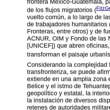
frontera México-Guatemala, pa
FitzG
de los flujos migratorios (
vuelto común, a lo largo de la
de trabajadores humanitarios 
Fronteras, entre otros) y de fu
ACNUR, OIM y Fondo de las N
[UNICEF]) que abren oficinas,
transforman el paisaje urbaníst
Considerando la complejidad fí
transfronteriza, se puede afir
extiende en una amplia zona e
Belice y el istmo de Tehuante
geopolítico y estatal, la interi
la instalación de diversos dis
retenes de autoridades militar