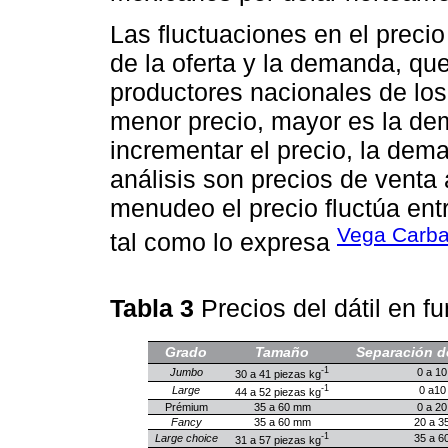
Las fluctuaciones en el precio
de la oferta y la demanda, que
productores nacionales de los 
menor precio, mayor es la dem
incrementar el precio, la dem
análisis son precios de venta
menudeo el precio fluctúa entr
Vega Carba
tal como lo expresa
Tabla 3
Precios del dátil en 
Grado
Tamaño
Separación de
-1
Jumbo
0 a 10
30 a 41 piezas kg
-1
Large
0 a10
44 a 52 piezas kg
Prémium
35 a 60 mm
0 a 20
Fancy
35 a 60 mm
20 a 3
-1
Large choice
35 a 6
31 a 57 piezas kg