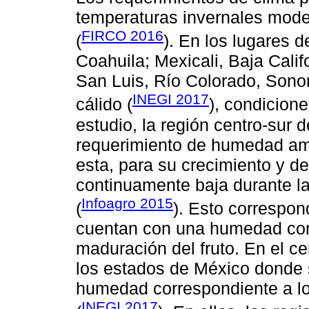
temperaturas invernales mode
FIRCO 2016
(
). En los lugares 
Coahuila; Mexicali, Baja Calif
San Luis, Río Colorado, Sonor
INEGI 2017
cálido (
), condicion
estudio, la región centro-sur 
requerimiento de humedad amb
esta, para su crecimiento y d
continuamente baja durante l
Infoagro 2015
(
). Esto correspon
cuentan con una humedad con
maduración del fruto. En el c
los estados de México donde se
humedad correspondiente a lo
INEGI 2017