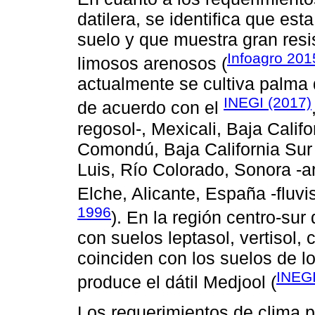
datilera, se identifica que est
suelo y que muestra gran resi
Infoagro 201
limosos arenosos (
actualmente se cultiva palma d
INEGI (2017)
de acuerdo con el
regosol-, Mexicali, Baja Califo
Comondú, Baja California Sur -
Luis, Río Colorado, Sonora -a
Elche, Alicante, España -fluvis
1996
). En la región centro-su
con suelos leptasol, vertisol, 
coinciden con los suelos de l
INEG
produce el dátil Medjool (
Los requerimientos de clima p