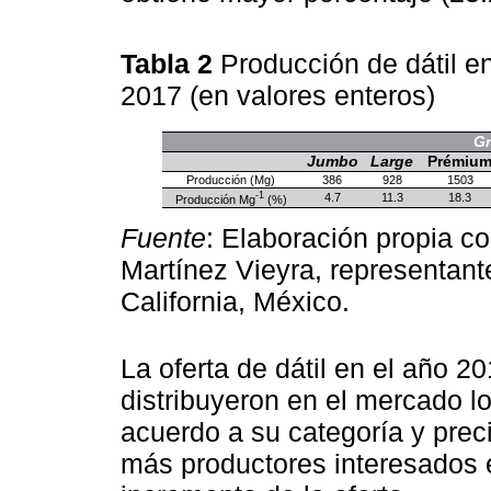
Tabla 2
Producción de dátil e
2017 (en valores enteros)
Gr
Jumbo
Large
Prémiu
Producción (Mg)
386
928
1503
-1
4.7
11.3
18.3
Producción Mg
(%)
Fuente
: Elaboración propia c
Martínez Vieyra, representant
California, México.
La oferta de dátil en el año 2
distribuyeron en el mercado lo
acuerdo a su categoría y prec
más productores interesados en