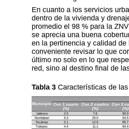
En cuanto a los servicios urb
dentro de la vivienda y drenaj
promedio el 98 % para la ZNVM
se aprecia una buena cobertur
en la pertinencia y calidad de 
conveniente revisar lo que co
último no solo en lo que respe
red, sino al destino final de l
Tabla 3
Características de la
Municipio
Con 1 cuarto
Con 2 cuartos
Con 3 cu
(%)
(%)
(%)
Jaltenco
2.0
7.6
90.0
Nextlalpan
6.3
29.0
64.5
Tecámac
2.1
12.0
85.7
Tultepec
4.4
11.1
84.4