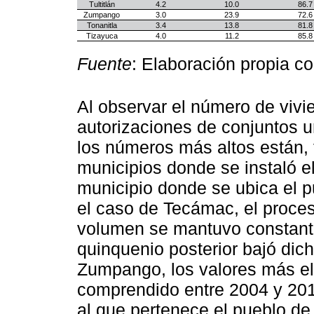
Tultitlán
4.2
10.0
86.7
Zumpango
3.0
23.9
72.6
Tonanitla
3.4
13.8
81.8
Tizayuca
4.0
11.2
85.8
Fuente
: Elaboración propia c
Al observar el número de vivie
autorizaciones de conjuntos u
los números más altos están,
municipios donde se instaló 
municipio donde se ubica el p
el caso de Tecámac, el proces
volumen se mantuvo constante
quinquenio posterior bajó dic
Zumpango, los valores más el
comprendido entre 2004 y 201
al que pertenece el pueblo de 