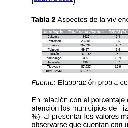
(
).
Tabla 2
Aspectos de la vivie
Municipio
Total de viviendas
ZNVM (%)
Jaltenco
8627
1.3
Nextlalpan
23 391
3.5
Tecámac
207 283
30.7
Tultepec
49 974
7.4
Tultitlán
160 156
23.7
Zumpango
134 610
19.9
Tonanitla
4998
0.7
Tizayuca
87 237
12.9
Total ZVNM
676 276
Fuente
: Elaboración propia c
En relación con el porcentaje
atención los municipios de T
%), al presentar los valores m
observarse que cuentan con u