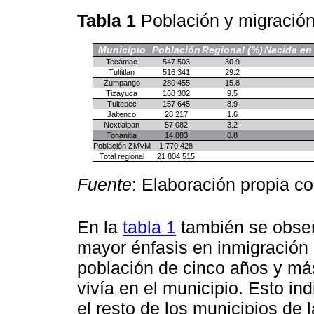
Tabla 1
Población y migració
Municipio
Población
Regional (%)
Nacida en 
Tecámac
547 503
30.9
Tultitlán
516 341
29.2
Zumpango
280 455
15.8
Tizayuca
168 302
9.5
Tultepec
157 645
8.9
Jaltenco
28 217
1.6
Nextlalpan
57 082
3.2
Tonanitla
14 883
0.8
Población ZMVM
1 770 428
Total regional
21 804 515
Fuente
: Elaboración propia c
En la
tabla 1
también se obser
mayor énfasis en inmigración r
población de cinco años y má
vivía en el municipio. Esto in
el resto de los municipios de