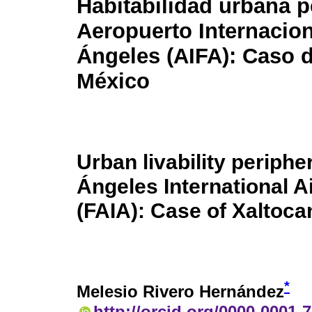
Habitabilidad urbana pe
Aeropuerto Internacion
Ángeles (AIFA): Caso d
México
Urban livability peripher
Ángeles International A
(FAIA): Case of Xaltoca
*
Melesio Rivero Hernández
http://orcid.org/0000-0001-