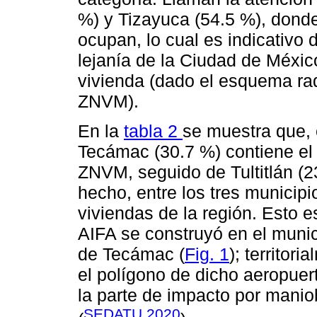
%) y Tizayuca (54.5 %), donde
ocupan, lo cual es indicativo 
lejanía de la Ciudad de México
vivienda (dado el esquema rad
ZNVM).
En la
tabla 2
se muestra que, 
Tecámac (30.7 %) contiene el p
ZNVM, seguido de Tultitlán (
hecho, entre los tres municipi
viviendas de la región. Esto e
AIFA se construyó en el muni
de Tecámac (
Fig. 1
); territor
el polígono de dicho aeropuert
la parte de impacto por manio
SEDATU 2020