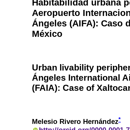
Habitabilidad urbana pe
Aeropuerto Internacion
Ángeles (AIFA): Caso d
México
Urban livability peripher
Ángeles International A
(FAIA): Case of Xaltoca
*
Melesio Rivero Hernández
http://orcid.org/0000-0001-