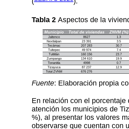
(
).
Tabla 2
Aspectos de la vivie
Municipio
Total de viviendas
ZNVM (%)
Jaltenco
8627
1.3
Nextlalpan
23 391
3.5
Tecámac
207 283
30.7
Tultepec
49 974
7.4
Tultitlán
160 156
23.7
Zumpango
134 610
19.9
Tonanitla
4998
0.7
Tizayuca
87 237
12.9
Total ZVNM
676 276
Fuente
: Elaboración propia c
En relación con el porcentaje
atención los municipios de T
%), al presentar los valores m
observarse que cuentan con u