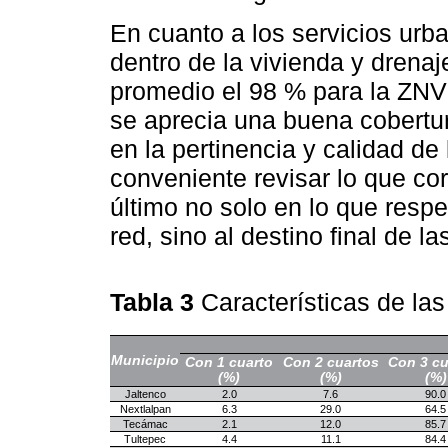
En cuanto a los servicios urb
dentro de la vivienda y drenaj
promedio el 98 % para la ZNVM
se aprecia una buena cobertur
en la pertinencia y calidad de 
conveniente revisar lo que co
último no solo en lo que respe
red, sino al destino final de l
Tabla 3
Características de la
Municipio
Con 1 cuarto
Con 2 cuartos
Con 3 cu
(%)
(%)
(%)
Jaltenco
2.0
7.6
90.0
Nextlalpan
6.3
29.0
64.5
Tecámac
2.1
12.0
85.7
Tultepec
4.4
11.1
84.4