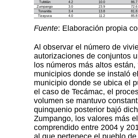
Tultitlán
4.2
10.0
86.7
Zumpango
3.0
23.9
72.6
Tonanitla
3.4
13.8
81.8
Tizayuca
4.0
11.2
85.8
Fuente
: Elaboración propia c
Al observar el número de vivie
autorizaciones de conjuntos u
los números más altos están,
municipios donde se instaló 
municipio donde se ubica el p
el caso de Tecámac, el proces
volumen se mantuvo constante
quinquenio posterior bajó dic
Zumpango, los valores más el
comprendido entre 2004 y 201
al que pertenece el pueblo de 