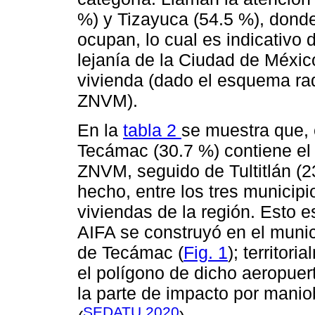
%) y Tizayuca (54.5 %), donde
ocupan, lo cual es indicativo 
lejanía de la Ciudad de México
vivienda (dado el esquema rad
ZNVM).
En la
tabla 2
se muestra que, 
Tecámac (30.7 %) contiene el p
ZNVM, seguido de Tultitlán (
hecho, entre los tres municipi
viviendas de la región. Esto e
AIFA se construyó en el muni
de Tecámac (
Fig. 1
); territor
el polígono de dicho aeropuert
la parte de impacto por manio
SEDATU 2020