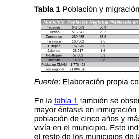
Tabla 1
Población y migració
Municipio
Población
Regional (%)
Nacida en 
Tecámac
547 503
30.9
Tultitlán
516 341
29.2
Zumpango
280 455
15.8
Tizayuca
168 302
9.5
Tultepec
157 645
8.9
Jaltenco
28 217
1.6
Nextlalpan
57 082
3.2
Tonanitla
14 883
0.8
Población ZMVM
1 770 428
Total regional
21 804 515
Fuente
: Elaboración propia c
En la
tabla 1
también se obser
mayor énfasis en inmigración r
población de cinco años y má
vivía en el municipio. Esto in
el resto de los municipios de