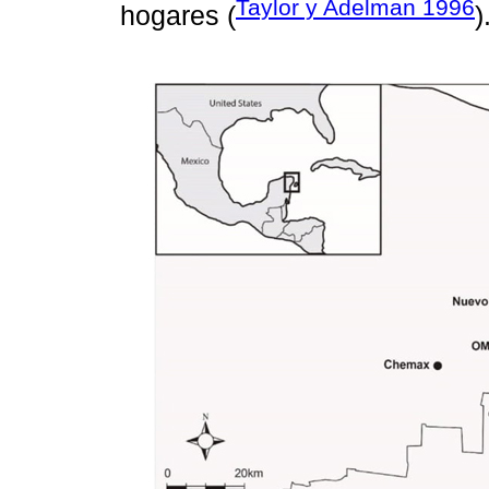
Taylor y Adelman 1996
hogares (
)