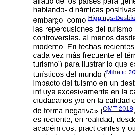
aliado de los países para g
hablando- dinámicas positiva
Higgings-Desbio
embargo, como
las repercusiones del turismo
controversias, al menos desde
moderno. En fechas recientes
cada vez más frecuente el té
turismo’) para ilustrar lo qu
Mihalic 2
turísticos del mundo (
impacto del tuismo en un dest
influye excesivamente en la ca
ciudadanos y/o en la calidad d
OMT 2018
de forma negativa» (
es reciente, en realidad, de
académicos, practicantes y ot