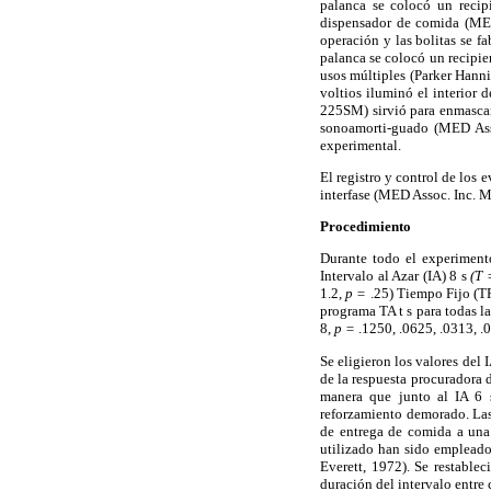
palanca se colocó un reci
dispensador de comida (ME
operación y las bolitas se 
palanca se colocó un recipi
usos múltiples (Parker Hann
voltios iluminó el interior
225SM) sirvió para enmascar
sonoamorti-guado (MED Asso
experimental.
El registro y control de lo
interfase (MED Assoc. Inc. M
Procedimiento
Durante todo el experiment
Intervalo al Azar (IA) 8 s
(T 
1.2,
p =
.25) Tiempo Fijo (TF)
programa TA t s para todas la
8,
p =
.1250, .0625, .0313, .0
Se eligieron los valores del
de la respuesta procuradora 
manera que junto al IA 6 s
reforzamiento demorado. Las
de entrega de comida a una
utilizado han sido empleados
Everett, 1972). Se restablec
duración del intervalo entre 