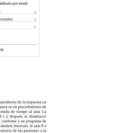
artículo por email
s
cionados
nk
ependiente de la respuesta en
lanca en un procedimiento de
omida de tiempo al azar. La
4 s y después se disminuyó
gua conforme a un programa de
a tándem intervalo al azar 6 s
cuencia de las presiones a la