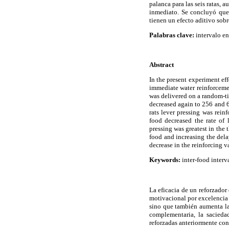
palanca para las seis ratas,
inmediato. Se concluyó que 
tienen un efecto aditivo sobr
Palabras clave:
intervalo en
Abstract
In the present experiment ef
immediate water reinforcemen
was delivered on a random-ti
decreased again to 256 and 64
rats lever pressing was rein
food decreased the rate of 
pressing was greatest in the 
food and increasing the dela
decrease in the reinforcing v
Keywords:
inter-food interv
La eficacia de un reforzador
motivacional por excelencia e
sino que también aumenta la
complementaria, la sacieda
reforzadas anteriormente con