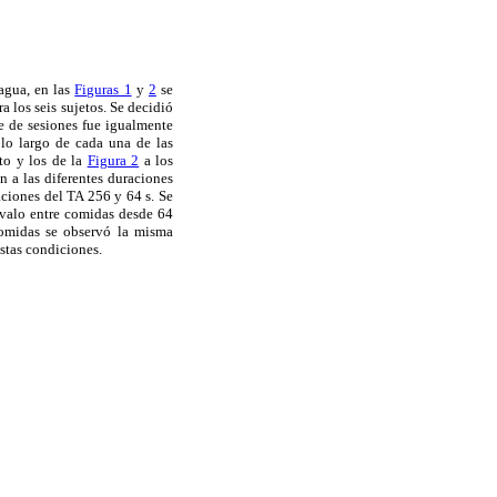
 agua, en las
Figuras 1
y
2
se
 los seis sujetos. Se decidió
e de sesiones fue igualmente
 lo largo de cada una de las
to y los de la
Figura 2
a los
 a las diferentes duraciones
aciones del TA 256 y 64 s. Se
rvalo entre comidas desde 64
comidas se observó la misma
estas condiciones.