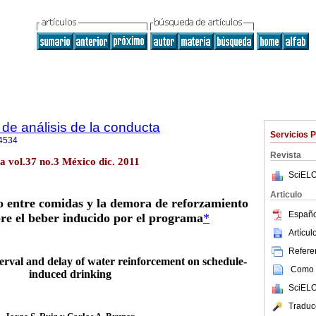
de análisis de la conducta
Servicios 
4534
Revista
a vol.37 no.3 México dic. 2011
SciELO
Articulo
lo entre comidas y la demora de reforzamiento
Españo
re el beber inducido por el programa
*
Artícu
Referen
nterval and delay of water reinforcement on schedule-
Como c
induced drinking
SciELO
Traduc