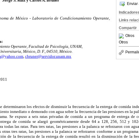
Jorge S. Ruiz y Carlos A. Bruner
Enviar 
Indicadore
noma de México - Laboratorio de Condicionamiento Operante,
Links rela
Compartir
Otros
a:
Otros
iento Operante, Facultad de Psicología, UNAM,
niversitaria, México, D. F., 04510, México.
Permali
ja@yahoo.com
,
cbruner@servidor.unam.mx
0
 2011
e determinaron los efectos de disminuir la frecuencia de la entrega de comida ind
iento inmediato o demorado con agua sobre la frecuencia de las presiones en la pa
rama. Se expuso a seis ratas privadas de comida a un programa de entrega de c
entrega de comida se alargó geométricamente desde 64 a 128, 256, 512 y 102
 todas las ratas. Para tres ratas, las presiones a la palanca se reforzaron con a
as otras tres ratas, las presiones a la palanca se reforzaron conforme a un program
ión de la frecuencia de la entrega de comida resultó en la disminución de la fre