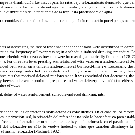
 aunque la disminución fue mayor para las ratas bajo reforzamiento demorado que para
disminuir la frecuencia de entrega de comida y alargar la duración de la demo
e la disminución de la frecuencia de la respuesta procuradora de agua.
tre comidas, demora de reforzamiento con agua, beber inducido por el programa, rat
fects of decreasing the rate of response-independent food were determined in combi
t on the frequency of lever pressing in a schedule-induced drinking procedure. Fo
me schedule with mean values that were increased geometrically from 64 to 128, 2
 s. For three rats lever pressing was reinforced with water on a random-interval 8-s
forced with water on a tandem random-interval 6-s fixed-time 2-s. Decreasing the
lever pressing under both immediate and delayed reinforcement; however, this d
three rats that received delayed reinforcement. It was concluded that decreasing th
y between the water-producing response and water delivery have additive effects 
alue of water.
al, delay of water reinforcement, schedule-induced drinking, rats.
 depende de las operaciones motivacionales concurrentes. En el caso de los reforza
s la privación. Así, la privación del reforzador no sólo lo hace efectivo para esta
 frecuencia de cualquier otra operante que haya sido reforzada en el pasado con e
d del reforzador no sólo lo vuelve inefectivo sino que también disminuye la f
 el mismo reforzador (Michael, 1982).