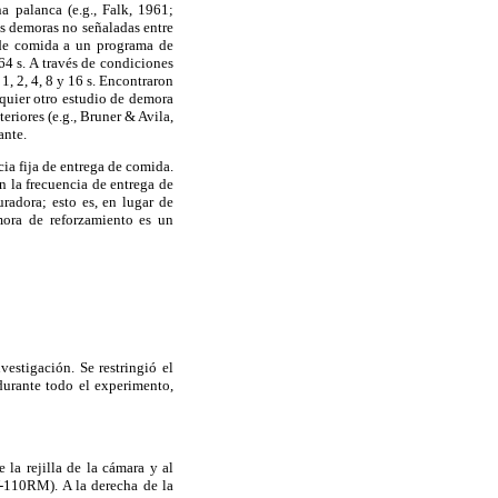
a palanca (e.g., Falk, 1961;
es demoras no señaladas entre
s de comida a un programa de
4 s. A través de condiciones
1, 2, 4, 8 y 16 s. Encontraron
quier otro estudio de demora
eriores (e.g., Bruner & Avila,
ante.
ia fija de entrega de comida.
n la frecuencia de entrega de
adora; esto es, en lugar de
emora de reforzamiento es un
estigación. Se restringió el
durante todo el experimento,
la rejilla de la cámara y al
V-110RM). A la derecha de la