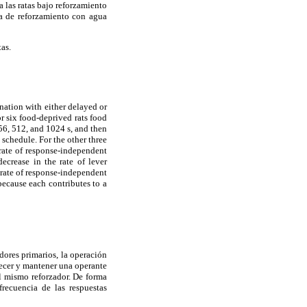
 las ratas bajo reforzamiento
ra de reforzamiento con agua
as.
nation with either delayed or
r six food-deprived rats food
56, 512, and 1024 s, and then
 schedule. For the other three
 rate of response-independent
ecrease in the rate of lever
e rate of response-independent
because each contributes to a
dores primarios, la operación
blecer y mantener una operante
l mismo reforzador. De forma
recuencia de las respuestas