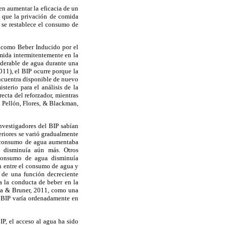
en aumentar la eficacia de un
e que la privación de comida
 se restablece el consumo de
o como Beber Inducido por el
mida intermitentemente en la
iderable de agua durante una
11), el BIP ocurre porque la
ncuentra disponible de nuevo
terio para el análisis de la
ecta del reforzador, mientras
, Pellón, Flores, & Blackman,
investigadores del BIP sabían
eriores se varió gradualmente
el consumo de agua aumentaba
e disminuía aún más. Otros
 consumo de agua disminuía
n entre el consumo de agua y
a de una función decreciente
a la conducta de beber en la
oca & Bruner, 2011, como una
 BIP varía ordenadamente en
IP, el acceso al agua ha sido