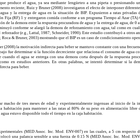
 que produce el agua, ya sea mediante lengüeteo a una pipeta o presionando un
mento reciente, Ruiz y Bruner (2008) investigaron el efecto de interponer diferent
 agua y la entrega de agua en la situación de BIP. Expusieron a ratas privada
n Fija (RF) 1 y entregaron comida conforme a un programa Tiempo al Azar (TA) 6
ión de la demora entre la respuesta procuradora de agua y la entrega de agua, de 0 a 
inuyó conforme se alargó la demora de reforzamiento con agua, tal como en cual
 reforzador (e.g., Lattal, 1987; Schneider, 1990). Este estudio contribuyó a otros ant
 Roca & Bruner, 2003) mostrando que el BIP es un caso de condicionamiento oper
er (2008) la motivación indirecta para beber se mantuvo constante con una frecuenc
abajo fue determinar si la función decreciente que relaciona el consumo de agua co
 cuando el agua se entrega con una demora corta después de la respuesta procur
como en estudios anteriores. En otras palabras, se intentó determinar si la d
irecta para beber.
star macho de tres meses de edad y experimentalmente ingenuas al inicio de la inv
ja habitación para mantener a las ratas al 80% de su peso en alimentación libre 
 agua estuvo disponible todo el tiempo en la caja habitación.
experimentales (MED Assoc. Inc. Mod. ENV-007) en las cuales, a 5 cm respecto de 
e colocó una palanca sensible a una fuerza de 0.15 N (MED Assoc. Inc. Mod. EN