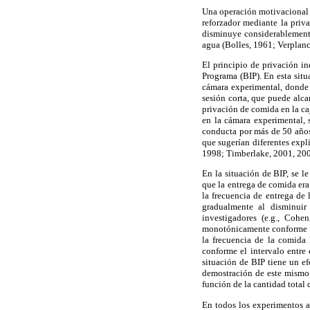
Una operación motivacional p
reforzador mediante la priv
disminuye considerablemente
agua (Bolles, 1961; Verplan
El principio de privación i
Programa (BIP). En esta sit
cámara experimental, donde 
sesión corta, que puede alc
privación de comida en la c
en la cámara experimental, 
conducta por más de 50 años 
que sugerían diferentes expl
1998; Timberlake, 2001, 200
En la situación de BIP, se l
que la entrega de comida era
la frecuencia de entrega de
gradualmente al disminuir
investigadores (e.g., Coh
monotónicamente conforme se
la frecuencia de la comida 
conforme el intervalo entre
situación de BIP tiene un e
demostración de este mismo
función de la cantidad total
En todos los experimentos an