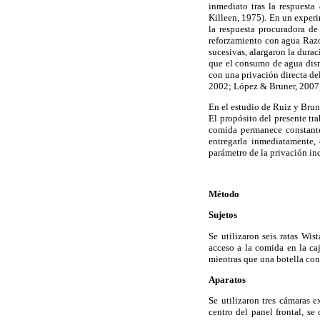
inmediato tras la respuesta
Killeen, 1975). En un experi
la respuesta procuradora de
reforzamiento con agua Razó
sucesivas, alargaron la durac
que el consumo de agua dism
con una privación directa del
2002; López & Bruner, 2007;
En el estudio de Ruiz y Brun
El propósito del presente tr
comida permanece constante
entregarla inmediatamente, 
parámetro de la privación ind
Método
Sujetos
Se utilizaron seis ratas Wi
acceso a la comida en la ca
mientras que una botella con
Aparatos
Se utilizaron tres cámaras 
centro del panel frontal, s