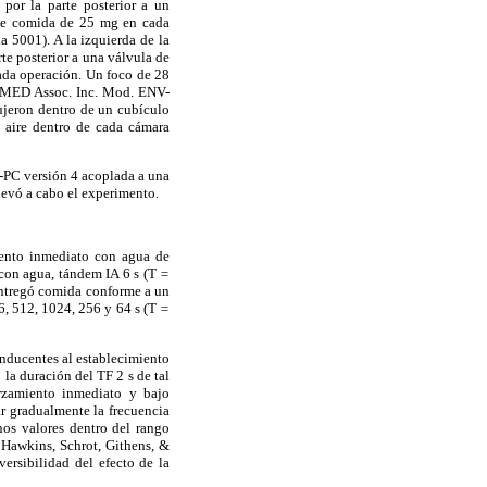
or la parte posterior a un
de comida de 25 mg en cada
 5001). A la izquierda de la
e posterior a una válvula de
ada operación. Un foco de 28
o (MED Assoc. Inc. Mod. ENV-
ujeron dentro de un cubículo
 aire dentro de cada cámara
-PC versión 4 acoplada a una
levó a cabo el experimento.
iento inmediato con agua de
 con agua, tándem IA 6 s (T
=
e entregó comida conforme a un
56, 512, 1024, 256 y 64 s (T
=
onducentes al establecimiento
la duración del TF 2 s de tal
orzamiento inmediato y bajo
r gradualmente la frecuencia
os valores dentro del rango
; Hawkins, Schrot, Githens, &
versibilidad del efecto de la