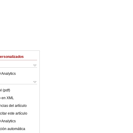
Personalizados
 Analytics
l (pdf)
lo en XML
cias del artículo
itar este artículo
 Analytics
ción automática