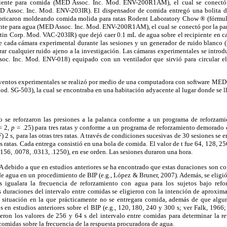
piente para comida (MED Assoc. Inc. Mod. ENV-200R1AM), el cual se conectó p
D Assoc. Inc. Mod. ENV-203IR). El dispensador de comida entregó una bolita 
fabricaron moldeando comida molida para ratas Rodent Laboratory Chow ® (fórmula
ente para agua (MED Assoc. Inc. Mod. ENV-200R1AM), el cual se conectó por la part
itin Corp. Mod. VAC-203IR) que dejó caer 0.1 mL de agua sobre el recipiente en c
 de cada cámara experimental durante las sesiones y un generador de ruido blanc
ar cualquier ruido ajeno a la investigación. Las cámaras experimentales se introd
c. Inc. Mod. ENV-018) equipado con un ventilador que sirvió para circular el
s eventos experimentales se realizó por medio de una computadora con software MED
od. SG-503), la cual se encontraba en una habitación adyacente al lugar donde se l
o se reforzaron las presiones a la palanca conforme a un programa de reforzam
=
2,
p =
.25) para tres ratas y conforme a un programa de reforzamiento demorado
 2 s, para las otras tres ratas. A través de condiciones sucesivas de 30 sesiones s
s ratas. Cada entrega consistió en una bola de comida. El valor de t fue 64, 128, 2
156, .0078, .0313, .1250), en ese orden. Las sesiones duraron una hora.
 IA debido a que en estudios anteriores se ha encontrado que estas duraciones son c
de agua en un procedimiento de BIP (e.g., López & Bruner, 2007). Además, se eligió 
 igualara la frecuencia de reforzamiento con agua para los sujetos bajo ref
 duraciones del intervalo entre comidas se eligieron con la intención de aproxima
 situación en la que prácticamente no se entregara comida, además de que algun
 en estudios anteriores sobre el BIP (e.g., 120, 180, 240 y 300 s; ver Falk, 1966
ieron los valores de 256 y 64 s del intervalo entre comidas para determinar la re
comidas sobre la frecuencia de la respuesta procuradora de agua.