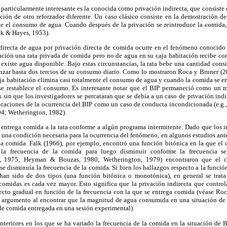
articularmente interesante es la conocida como privación indirecta, que consiste 
ación de otro reforzador diferente. Un caso clásico consiste en la demostración d
 el consumo de agua. Cuando después de la privación se reintroduce la comida,
ck & Hayes, 1953).
ndirecta de agua por privación directa de comida ocurre en el fenómeno conocid
uación una rata privada de comida pero no de agua en su caja habitación recibe co
existe agua disponible. Bajo estas circunstancias, la rata bebe una cantidad cons
anzar hasta dos tercios de su consumo diario. Como lo mostraron Roca y Bruner (20
aja habitación elimina casi totalmente el consumo de agua y cuando la comida se e
se restablece el consumo. Es interesante notar que el BIP permaneció como un mis
sin que los investigadores se percataran que se debía a un caso de privación indir
icaciones de la ocurrencia del BIP como un caso de conducta incondicionada (e.g.
4; Wetherington, 1982).
e entrega comida a la rata conforme a algún programa intermitente. Dado que los 
 una condición necesaria para la ocurrencia del fenómeno, en algunos estudios ant
 la comida. Falk (1966), por ejemplo, encontró una función bitónica en la que 
 la frecuencia de la comida para luego disminuir conforme la frecuencia s
en, 1975; Heyman & Bouzas, 1980; Wetherington, 1979) encontraron que el
 disminuía la frecuencia de la comida. Si bien los hallazgos respecto a la funció
han sido de dos tipos (una función bitónica o monotónica), en general se trat
 comidas es cada vez mayor. Esto significa que la privación indirecta que control
fecto gradual en función de la frecuencia con la que se entrega comida (véase R
 argumento al encontrar que la magnitud de agua consumida en una situación de
 de comida entregada en una sesión experimental).
teriores en los que se ha variado la frecuencia de la comida en la situación de B