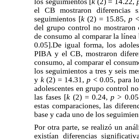
los seguimientos [
k
(2) = 14.22,
el CB mostraron diferencias si
seguimientos [
k
(2) = 15.85,
p
<
del grupo control no mostraron d
de consumo al comparar la línea 
0.05].De igual forma, los adole
PIBA y el CB, mostraron diferen
consumo, al comparar el consumo 
los seguimientos a tres y seis me
y
k
(2) = 14.31,
p
< 0.05
,
para l
adolescentes en grupo control no 
las fases [
k
(2) = 0.24,
p
> 0.05
estas comparaciones, las diferenc
base y cada uno de los seguimient
Por otra parte, se realizó un aná
existían diferencias significa