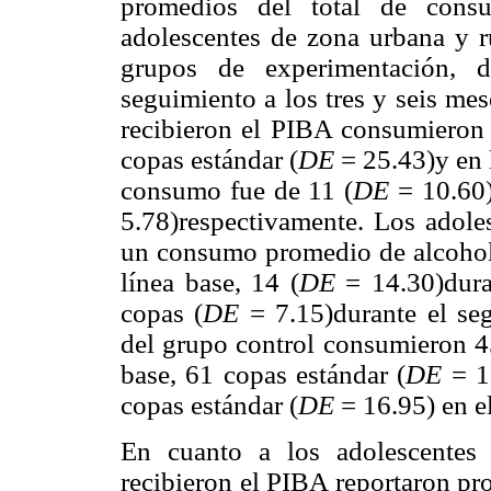
promedios del total de cons
adolescentes de zona urbana y r
grupos de experimentación, d
seguimiento a los tres y seis me
recibieron el PIBA consumieron 
copas estándar (
DE
= 25.43)y en l
consumo fue de 11 (
DE
= 10.60)
5.78)respectivamente. Los adole
un consumo promedio de alcohol 
línea base, 14 (
DE
= 14.30)dura
copas (
DE
= 7.15)durante el seg
del grupo control consumieron 4
base, 61 copas estándar (
DE
= 15
copas estándar (
DE
= 16.95) en e
En cuanto a los adolescentes 
recibieron el PIBA reportaron p