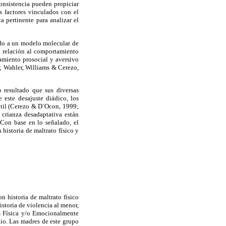
onsistencia pueden propiciar
s factores vinculados con el
a pertinente para analizar el
rdo a un modelo molecular de
n relación al comportamiento
tamiento prosocial y aversivo
; Wahler, Williams & Cerezo,
 resultado que sus diversas
 este desajuste diádico, los
antil (Cerezo & D´Ocon, 1999;
 crianza desadaptativa están
. Con base en lo señalado, el
 historia de maltrato físico y
n historia de maltrato físico
storia de violencia al menor,
as Física y/o Emocionalmente
dio. Las madres de este grupo