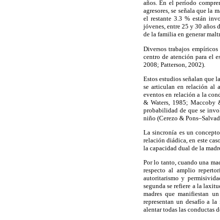
años. En el período compren
agresores, se señala que la m
el restante 3.3 % están inv
jóvenes, entre 25 y 30 años d
de la familia en generar maltr
Diversos trabajos empíricos
centro de atención para el 
2008; Patterson, 2002).
Estos estudios señalan que l
se articulan en relación al 
eventos en relación a la con
& Waters, 1985; Maccoby & 
probabilidad de que se invol
niño (Cerezo & Pons–Salvador
La sincronía es un concepto
relación diádica, en este ca
la capacidad dual de la madr
Por lo tanto, cuando una mad
respecto al amplio reperto
autoritarismo y permisivida
segunda se refiere a la laxi
madres que manifiestan un e
representan un desafío a la
alentar todas las conductas d