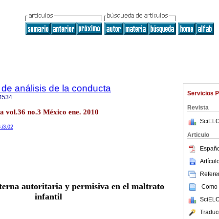
de análisis de la conducta
Servicios 
4534
Revista
a vol.36 no.3 México ene. 2010
SciELO
.i3.02
Articulo
Españo
Artícu
Referen
erna autoritaria y permisiva en el maltrato
Como c
infantil
SciELO
Traduc