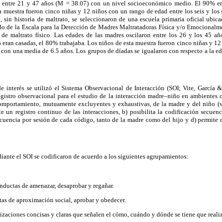
 entre 21 y 47 años (M = 38.07) con un nivel socioeconómico medio. El 90% e
a muestra fueron cinco niñas y 12 niños con un rango de edad entre los seis y los
, sin historia de maltrato, se seleccionaron de una escuela primaria oficial ubic
do de la Escala para la Detección de Madres Maltratadoras Física y/o Emocionalm
de maltrato físico. Las edades de las madres oscilaron entre los 26 y los 45 a
ran casadas, el 80% trabajaba. Los niños de esta muestra fueron cinco niñas y 12 
d, con una media de 6.5 años. Los grupos de díadas se igualaron con respecto a la ed
e interés se utilizó el Sistema Observacional de Interacción (SOI; Vite, García 
gistro observacional para el estudio de la interacción madre–niño en ambientes
comportamiento, mutuamente excluyentes y exhaustivas, de la madre y del niño (
ite un registro continuo de las interacciones, b) posibilita la codificación secuenc
uencia por sesión de cada código, tanto de la madre como del hijo y d) permite d
iante el SOI se codificaron de acuerdo a los siguientes agrupamientos:
nductas de amenazar, desaprobar y regañar.
tas de aproximación social, aprobar y obedecer.
lizaciones concisas y claras que señalen el cómo, cuándo y dónde se tiene que reali