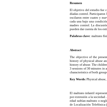
Resumen
El objetivo del estudio fue c
díadas control. Participaron 
oscilaron entre cuatro y nu
cada una bajo una condición
madres control. La discusión
pueden dar cuenta de los esti
Palabras clave
: maltrato fí
Abstract
The objective of the prese
history of physical abuse a
history of abuse. The childr
3 sessions of 30 minutes in 
characteristics of both group
Key Words:
Physical abuse, 
El maltrato infantil represe
por extensión a la sociedad.
edad sufrían maltrato o neg
de Localización Telefónica 