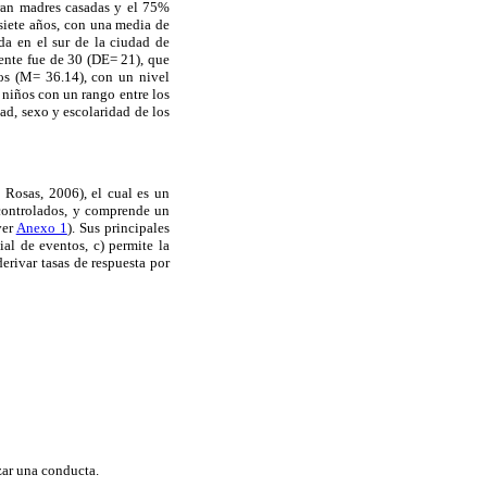
ran madres casadas y el 75%
 siete años, con una media de
ada en el sur de la ciudad de
ente fue de 30 (DE= 21), que
ños (M= 36.14), con un nivel
niños con un rango entre los
ad, sexo y escolaridad de los
& Rosas, 2006), el cual es un
 controlados, y comprende un
ver
Anexo 1
). Sus principales
ial de eventos, c) permite la
erivar tasas de respuesta por
zar una conducta.