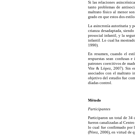
Si las relaciones asincróni
tanto problemas de antisoci
maltrato físico al menor son
grado en que estos dos estilo
La asincronía autoritaria y
crianza desadaptada, siendo
prosocial infantil, y la seg
infantil. Lo cual ha mostra
1990).
En resumen, cuando el esti
respuestas sean confusas e 
patrones coercitivos de madr
Vite & López, 2007). Sin em
asociados con el maltrato in
objetivo del estudio fue comp
díadas control.
Método
Participantes
Participaron un total de 34 
fueron canalizadas al Centro
lo cual fue confirmado por 
(Pérez, 2006), en virtud de 