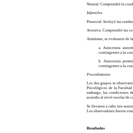
Neutral. Comprendió la cond
Infantiles.
Prosocial. Incluyó las conduc
Aversiva. Comprendió las co
Asimismo, se evaluaron de la
a. Asincronía autor
contingentes a la con
b. Asincronía permi
contingentes a la con
Procedimiento
Los dos grupos se observaron
Psicológicos de la Facultad
embargo, las condiciones d
acuerdo al nivel escolar de c
Se llevaron a cabo tres sesi
Los observadores fueron estud
Resultados