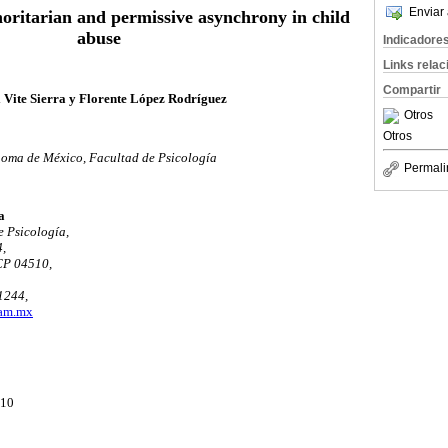
Enviar 
oritarian and permissive asynchrony in child
abuse
Indicadore
Links rela
Compartir
l Vite Sierra y Florente López Rodríguez
Otros
Otros
oma de México, Facultad de Psicología
Permali
a
e Psicología,
,
CP 04510,
1244,
nam.mx
010