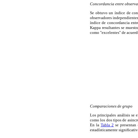
Concordancia entre observa
Se obtuvo un índice de conc
observadores independientes.
índice de concordancia ent
Kappa resultantes se muestr
como "excelentes" de acuerdo
Comparaciones de grupo
Los principales análisis se 
como los dos tipos de asincr
En la
Tabla 2
se presentan 
estadísticamente significati