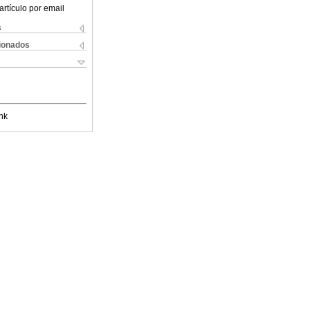
artículo por email
s
cionados
nk