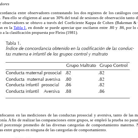
dores
ordancia entre observadores contrastando los dos registros de los catálogos co
 Para ello se eligieron al azar un 30% del total de sesiones de observación tanto 
re observadores se obtuvo a través del Coeficiente Kappa de Cohen (Bakeman & 
an en la
Tabla 1
, en donde se puede apreciar que oscilaron entre .80 y .86, por l
 a la clasificación propuesta por Fleiss (1981).
enfocaron en las mediciones de las conductas prosocial y aversiva, tanto de las 
onía. A fin de realizar las comparaciones entre grupos, se empleó la prueba no p
el porcentaje promedio de las diversas categorías de comportamiento materno. N
vas entre grupos en ninguna de las categorías de comportamiento.