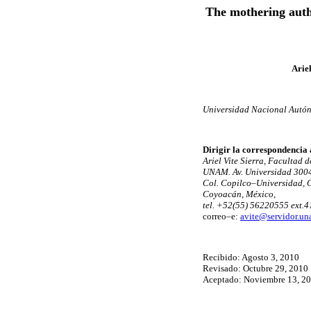
The mothering auth
Arie
Universidad Nacional Autón
Dirigir la correspondencia 
Ariel Vite Sierra, Facultad d
UNAM. Av. Universidad 3004
Col. Copilco–Universidad, 
Coyoacán, México,
tel. +52(55) 56220555 ext.4
correo–e:
avite@servidor.u
Recibido: Agosto 3, 2010
Revisado: Octubre 29, 2010
Aceptado: Noviembre 13, 2