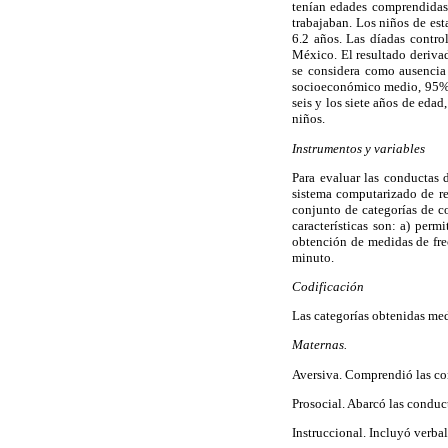
tenían edades comprendidas
trabajaban. Los niños de est
6.2 años. Las díadas control
México. El resultado deriva
se considera como ausencia 
socioeconómico medio, 95% e
seis y los siete años de eda
niños.
Instrumentos y variables
Para evaluar las conductas d
sistema computarizado de re
conjunto de categorías de 
características son: a) perm
obtención de medidas de frec
minuto.
Codificación
Las categorías obtenidas med
Maternas.
Aversiva. Comprendió las co
Prosocial. Abarcó las conduc
Instruccional. Incluyó verba