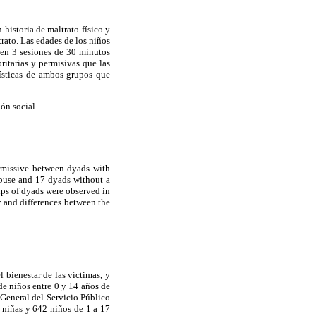
 historia de maltrato físico y
trato. Las edades de los niños
 en 3 sesiones de 30 minutos
itarias y permisivas que las
erísticas de ambos grupos que
ión social.
rmissive between dyads with
abuse and 17 dyads without a
ups of dyads were observed in
y and differences between the
 bienestar de las víctimas, y
de niños entre 0 y 14 años de
General del Servicio Público
 niñas y 642 niños de 1 a 17