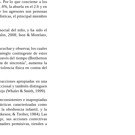
. Por lo que concierne a los
1.6%, la abuela en el 2.6 y en
e los agresores son personas
dísticas, el principal miembro
ocial del niño, y ha sido el
slin, 2008; Ison & Morelato,
cuchar y observar, los cuales
 arreglo contingente de estos
través del tiempo (Bretherton
a de sincronía", aumenta la
iolencia física en contra del
reacciones apropiadas en una
accional y también distinguen
 hijo (Whaler & Smith, 1999).
inconsistentes e inapropiadas
ácticas caracterizadas como
la obediencia infantil, y la
tkeson, & Treiber, 1984). Las
go, sus acciones correctivas
madres permisivas, tienden a