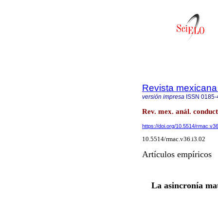
Revista mexicana 
versión impresa
ISSN
0185-
Rev. mex. anál. conduct
https://doi.org/10.5514/rmac.v36
10.5514/rmac.v36.i3.02
Artículos empíricos
La asincronía mat