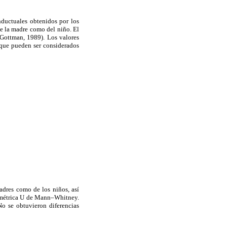
nductuales obtenidos por los
de la madre como del niño. El
Gottman, 1989). Los valores
o que pueden ser considerados
madres como de los niños, así
aramétrica U de Mann–Whitney.
o se obtuvieron diferencias