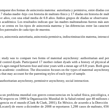
omparar dos formas de asincronía materna: autoritaria y permisiva, entre díadas con
17 díadas madre–hijo con historia de maltrato físico y 17 díadas sin historia de mal
eve años, con una edad media de 6.8 años. Ambos grupos de díadas se observaron
 académica. Los resultados indican que las madres maltratadoras fueron más autor
 se centra en los tipos de asincronía materna y las diferencias entre las caract
los paternales de cada tipo de muestra.
sico, asincronía autoritaria, asincronía permisiva, indiscriminación materna, interacc
nt study was to compare two forms of maternal asynchrony: authoritarian and pe
nd control dyads. Participated 17 mother–infant dyads with a history of physical 
en's ages ranged between four and nine years with a mean age of 6.8 years. Both gro
an academic condition. The discussion focuses on the types of maternal asynchron
s that may account for the parenting styles of each type of sample.
authoritarian asynchrony, permissive asynchrony, social interaction.
nta un problema mundial con graves consecuencias en la salud física, psicológica, el
 Al respecto en 1999 la Organización Mundial de la Salud estimó que 40 millones 
ligencia en el mundo (Clark & Clark, 2001). En México, de acuerdo a la Dirección 
(Locatel) de enero a diciembre de 2008 se reportaron 1,298 casos de maltrato, 656