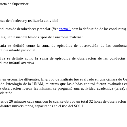
ucta de Supervisar.
tas de obedecer y realizar la actividad.
nductas de desobedecer y repelar. (Ver
anexo 1
para la definición de las conductas).
 siguiente manera los dos tipos de asincronía materna:
itaria se definió como la suma de episodios de observación de las conducta
ducta infantil prosocial.
siva se definió como la suma de episodios de observación de las conductas 
ducta infantil aversiva
 en escenarios diferentes. El grupo de maltrato fue evaluado en una cámara de Ge
 de Psicología de la UNAM, mientras que las díadas control fueron evaluadas en
e observación fueron las mismas: se programó una actividad académica (tarea), 
ada niño.
ones de 20 minutos cada una, con lo cual se obtuvo un total 32 horas de observació
iantes universitarios, capacitados en el uso del SOI–I.