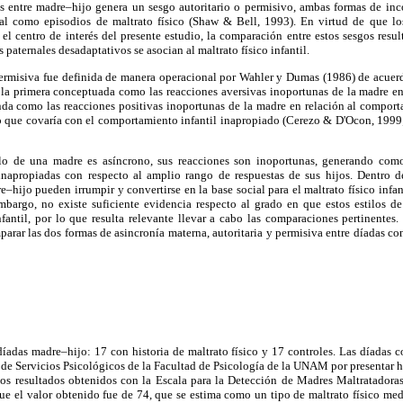
cas entre madre–hijo genera un sesgo autoritario o permisivo, ambas formas de inc
al como episodios de maltrato físico (Shaw & Bell, 1993). En virtud de que lo
 el centro de interés del presente estudio, la comparación entre estos sesgos result
s paternales desadaptativos se asocian al maltrato físico infantil.
 permisiva fue definida de manera operacional por Wahler y Dumas (1986) de acue
 la primera conceptuada como las reacciones aversivas inoportunas de la madre e
unda como las reacciones positivas inoportunas de la madre en relación al compor
do que covaría con el comportamiento infantil inapropiado (Cerezo & D'Ocon, 1999
lo de una madre es asíncrono, sus reacciones son inoportunas, generando como
inapropiadas con respecto al amplio rango de respuestas de sus hijos. Dentro de
e–hijo pueden irrumpir y convertirse en la base social para el maltrato físico inf
bargo, no existe suficiente evidencia respecto al grado en que estos estilos de
fantil, por lo que resulta relevante llevar a cabo las comparaciones pertinentes
arar las dos formas de asincronía materna, autoritaria y permisiva entre díadas con
díadas madre–hijo: 17 con historia de maltrato físico y 17 controles. Las díadas co
 de Servicios Psicológicos de la Facultad de Psicología de la UNAM por presentar hi
los resultados obtenidos con la Escala para la Detección de Madres Maltratador
que el valor obtenido fue de 74, que se estima como un tipo de maltrato físico me