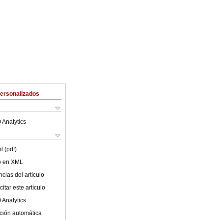
Personalizados
 Analytics
l (pdf)
lo en XML
cias del artículo
itar este artículo
 Analytics
ción automática