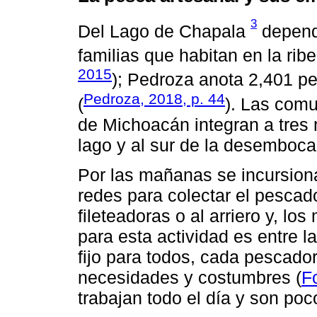
3
Del Lago de Chapala
depend
familias que habitan en la rib
2015
); Pedroza anota 2,401 p
Pedroza, 2018, p. 44
(
). Las comu
de Michoacán integran a tres 
lago y al sur de la desemboca
Por las mañanas se incursiona 
redes para colectar el pescad
fileteadoras o al arriero y, lo
para esta actividad es entre l
fijo para todos, cada pescado
necesidades y costumbres (
F
trabajan todo el día y son po