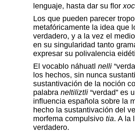
lenguaje, hasta dar su flor
xoc
Los que pueden parecer tropos
metafóricamente la idea que l
verdadero, y a la vez el medi
en su singularidad tanto gram
expresar su polivalencia eidét
El vocablo náhuatl
nelli
“verdad
los hechos, sin nunca sustant
sustantivación de la noción c
palabra
neltiliztli
“verdad” es u
influencia española sobre la 
hecho la sustantivación del v
morfema compulsivo
tia
. A la 
verdadero.