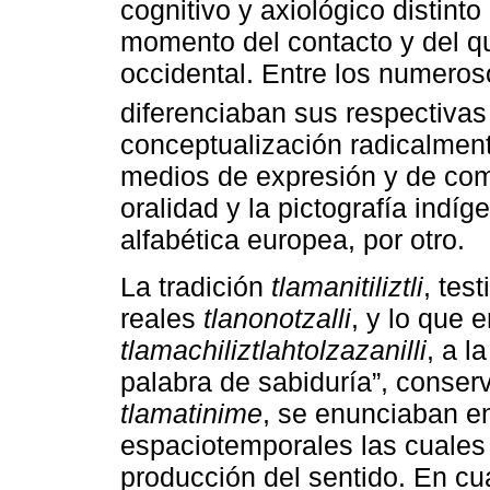
cognitivo y axiológico distin
momento del contacto y del q
occidental. Entre los numero
diferenciaban sus respectivas
conceptualización radicalmente
medios de expresión y de com
oralidad y la pictografía indíg
alfabética europea, por otro.
La tradición
tlamanitiliztli
, tes
reales
tlanonotzalli
, y lo que 
tlamachiliztlahtolzazanilli
, a l
palabra de sabiduría”, conser
tlamatinime
, se enunciaban e
espaciotemporales las cuales 
producción del sentido. En cu