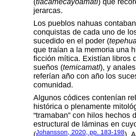
(
tlacamecayoamatl
) que recor
jerarcas.
Los pueblos nahuas contaban 
conquistas de cada uno de lo
sucedido en el poder (
tepehua
que traían a la memoria una hi
ficción mítica. Existían libros
sueños (
temicamatl
), y anales
referían año con año los suce
comunidad.
Algunos códices contenían rela
histórica o plenamente mitoló
“tramaban” con hilos hechos d
estructural de láminas en cuy
Johansson, 2020, pp. 183-198
(
). 