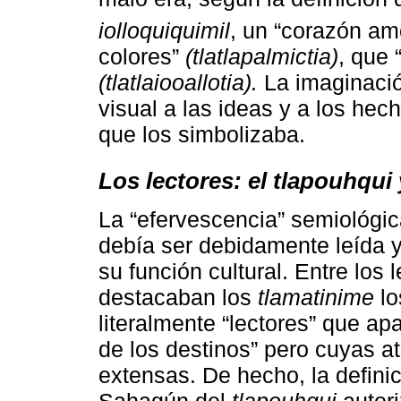
iolloquiquimil
, un “corazón am
colores”
(tlatlapalmictia)
, que 
(tlatlaiooallotia).
La imaginaci
visual a las ideas y a los he
que los simbolizaba.
Los lectores: el tlapouhqui 
La “efervescencia” semiológic
debía ser debidamente leída y
su función cultural. Entre los 
destacaban los
tlamatinime
lo
literalmente “lectores” que ap
de los destinos” pero cuyas a
extensas. De hecho, la defini
Sahagún del
tlapouhqui
autori