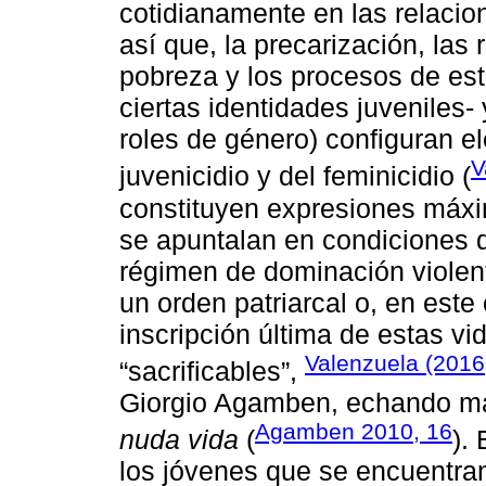
cotidianamente en las relacio
así que, la precarización, las
pobreza y los procesos de es
ciertas identidades juveniles- 
roles de género) configuran e
V
juvenicidio y del feminicidio (
constituyen expresiones máxi
se apuntalan en condiciones 
régimen de dominación violent
un orden patriarcal o, en este 
inscripción última de estas vi
Valenzuela (2016
“sacrificables”,
Giorgio Agamben, echando m
Agamben 2010, 16
nuda vida
(
).
los jóvenes que se encuentran