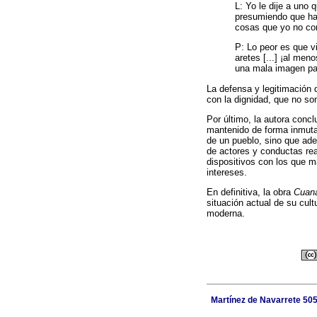
L: Yo le dije a uno
presumiendo que ha
cosas que yo no co
P: Lo peor es que vi
aretes [...] ¡al me
una mala imagen par
La defensa y legitimación d
con la dignidad, que no son
Por último, la autora conc
mantenido de forma inmutab
de un pueblo, sino que ade
de actores y conductas rea
dispositivos con los que m
intereses.
En definitiva, la obra
Cuana
situación actual de su cul
moderna.
Martínez de Navarrete 505