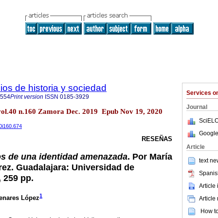
ios de historia y sociedad
Services 
7554
Print version
ISSN
0185-3929
Journal
c. vol.40 n.160 Zamora Dec. 2019 Epub Nov 19, 2020
SciELO
40i160.674
Google
RESEÑAS
Article
os de una identidad amenazada
. Por María
text ne
ez. Guadalajara: Universidad de
Spanis
 259 pp.
Article
1
enares López
Article
How to 