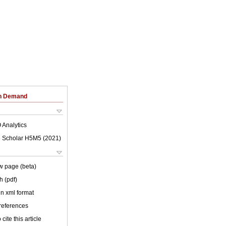
on Demand
 Analytics
 Scholar H5M5 (
2021
)
w page (beta)
h (pdf)
 in xml format
 references
cite this article