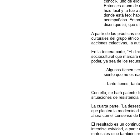
conocí-, uno de ell
Entonces a uno de e
hizo fácil y la fue
donde está feo: hab
acompañaba. Entonce
dicen que sí, que sí 
A partir de las prácticas 
culturales del grupo étnico
acciones colectivas, la auto
En la tercera parte, “El di
sociocultural que marcará 
poder, ya sea de los recur
--Algunos tienen ti
siente que no es na
--Tanto tienes, tant
Con ello, se hará patente 
situaciones de resistencia 
La cuarta parte, “La deses
que plantea la modernidad 
ahora con el consenso de l
El resultado es un continu
interdiscursividad, a parti
materiales sino también in