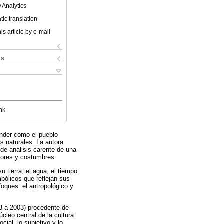
 Analytics
ic translation
is article by e-mail
ks
nk
ender cómo el pueblo
s naturales. La autora
 de análisis carente de una
alores y costumbres.
tierra, el agua, el tiempo
bólicos que reflejan sus
foques: el antropológico y
93 a 2003) procedente de
úcleo central de la cultura
ocial, lo subjetivo y lo