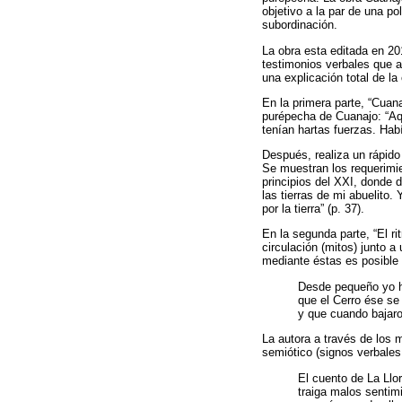
objetivo a la par de una p
subordinación.
La obra esta editada en 2
testimonios verbales que 
una explicación total de la
En la primera parte, “Cuan
purépecha de Cuanajo: “Aq
tenían hartas fuerzas. Habí
Después, realiza un rápido
Se muestran los requerimie
principios del XXI, donde 
las tierras de mi abuelito
por la tierra” (p. 37).
En la segunda parte, “El ri
circulación (mitos) junto a
mediante éstas es posible 
Desde pequeño yo he
que el Cerro ése se 
y que cuando bajaro
La autora a través de los 
semiótico (signos verbales
El cuento de La Ll
traiga malos sentim