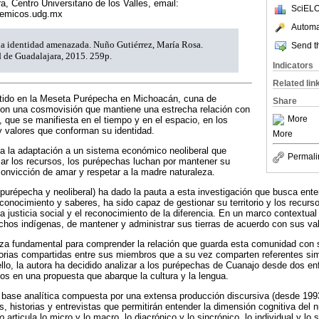
, Centro Universitario de los Valles, email:
SciELO
emicos.udg.mx
Automat
na identidad amenazada. Nuño Gutiérrez, María Rosa.
Send th
 de Guadalajara, 2015. 259p.
Indicators
Related lin
ntido en la Meseta Purépecha en Michoacán, cuna de
Share
 con una cosmovisión que mantiene una estrecha relación con
More
, que se manifiesta en el tiempo y en el espacio, en los
y valores que conforman su identidad.
More
a la adaptación a un sistema económico neoliberal que
Permali
izar los recursos, los purépechas luchan por mantener su
 convicción de amar y respetar a la madre naturaleza.
 (purépecha y neoliberal) ha dado la pauta a esta investigación que busca ent
conocimiento y saberes, ha sido capaz de gestionar su territorio y los recurso
la justicia social y el reconocimiento de la diferencia. En un marco contextual
echos indígenas, de mantener y administrar sus tierras de acuerdo con sus v
a fundamental para comprender la relación que guarda esta comunidad con su 
storias compartidas entre sus miembros que a su vez comparten referentes sim
ello, la autora ha decidido analizar a los purépechas de Cuanajo desde dos en
arlos en una propuesta que abarque la cultura y la lengua.
na base analítica compuesta por una extensa producción discursiva (desde 19
s, historias y entrevistas que permitirán entender la dimensión cognitiva del n
o
articula lo micro y lo macro, lo diacrónico y lo sincrónico, lo individual y lo s