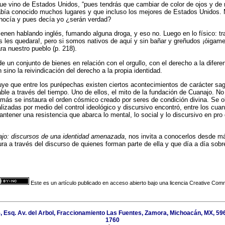
 que vino de Estados Unidos, “pues tendrás que cambiar de color de ojos y de 
bía conocido muchos lugares y que incluso los mejores de Estados Unidos.
nocía y pues decía yo ¿serán verdad?
enen hablando inglés, fumando alguna droga, y eso no. Luego en lo físico: tra
nos les quedara!, pero si somos nativos de aquí y sin bañar y greñudos ¡óigam
a nuestro pueblo (p. 218).
e un conjunto de bienes en relación con el orgullo, con el derecho a la difer
 sino la reivindicación del derecho a la propia identidad.
luye que entre los purépechas existen ciertos acontecimientos de carácter sa
le a través del tiempo. Uno de ellos, el mito de la fundación de Cuanajo. No 
más se instaura el orden cósmico creado por seres de condición divina. Se o
lizadas por medio del control ideológico y discursivo encontró, entre los cua
antener una resistencia que abarca lo mental, lo social y lo discursivo en pro
jo: discursos de una identidad amenazada
, nos invita a conocerlos desde m
tura a través del discurso de quienes forman parte de ella y que día a día sob
Este es un artículo publicado en acceso abierto bajo una licencia Creative Co
, Esq. Av. del Arbol, Fraccionamiento Las Fuentes, Zamora, Michoacán, MX, 596
1760