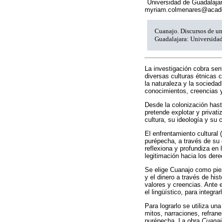
Universidad de Guadalajara
myriam.colmenares@acad
Cuanajo. Discursos de u
Guadalajara: Universidad
La investigación cobra se
diversas culturas étnicas
la naturaleza y la sociedad
conocimientos, creencias 
Desde la colonización hast
pretende explotar y privat
cultura, su ideología y su
El enfrentamiento cultural
purépecha, a través de su 
reflexiona y profundiza en 
legitimación hacia los der
Se elige Cuanajo como piez
y el dinero a través de hi
valores y creencias. Ante 
el lingüístico, para integr
Para lograrlo se utiliza u
mitos, narraciones, refrane
purépecha. La obra
Cuanaj