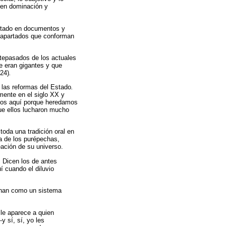
s en dominación y
entado en documentos y
s apartados que conforman
ntepasados de los actuales
e eran gigantes y que
 24)
.
r las reformas del Estado
.
mente en el siglo XX y
amos aquí porque heredamos
que ellos lucharon mucho
 toda una tradición oral en
va de los purépechas,
eación de su universo.
. Dicen los de antes
í cuando el diluvio
ionan como un sistema
le aparece a quien
 sí, sí, yo les