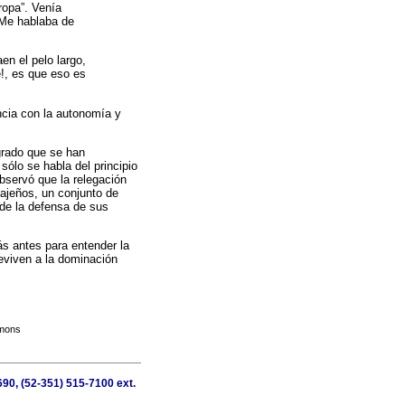
ropa”. Venía
 Me hablaba de
en el pelo largo,
e!, es que eso es
encia con la autonomía y
grado que se han
sólo se habla del principio
bservó que la relegación
najeños, un conjunto de
 de la defensa de sus
ás antes para entender la
reviven a la dominación
mmons
90, (52-351) 515-7100 ext.