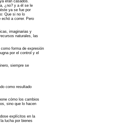
 ya eran casados.
a, ¿no? y a él se le
 éste ya se fue por
o: Que si no lo
 echó a correr. Pero
icas, imaginarias y
 recursos naturales, las
ero como forma de expresión
gna por el control y el
dinero, siempre se
ando como resultado
expone cómo los cambios
cos, sino que lo hacen
dose explícitos en la
 la lucha por bienes