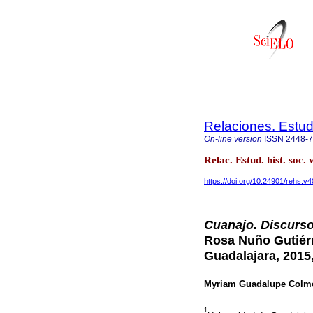
Relaciones. Estud
On-line version
ISSN
2448-
Relac. Estud. hist. so
https://doi.org/10.24901/rehs.v
Cuanajo. Discurs
Rosa Nuño Gutiérr
Guadalajara, 2015,
Myriam Guadalupe Colm
1