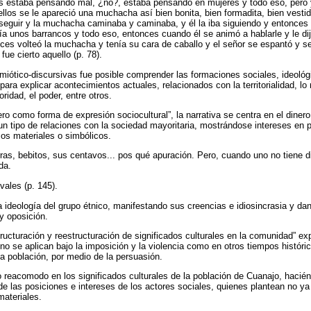
os estaba pensando mal, ¿no?, estaba pensando en mujeres y todo eso, pero
llos se le apareció una muchacha así bien bonita, bien formadita, bien vestid
 a seguir y la muchacha caminaba y caminaba, y él la iba siguiendo y entonces
ía unos barrancos y todo eso, entonces cuando él se animó a hablarle y le dij
s volteó la muchacha y tenía su cara de caballo y el señor se espantó y se
fue cierto aquello (p. 78).
semiótico-discursivas fue posible comprender las formaciones sociales, ideológ
 para explicar acontecimientos actuales, relacionados con la territorialidad, lo
ridad, el poder, entre otros.
nero como forma de expresión sociocultural”, la narrativa se centra en el din
un tipo de relaciones con la sociedad mayoritaria, mostrándose intereses en pu
sos materiales o simbólicos.
erras, bebitos, sus centavos... pos qué apuración. Pero, cuando uno no tiene 
da.
ovales (p. 145).
la ideología del grupo étnico, manifestando sus creencias e idiosincrasia y d
y oposición.
tructuración y reestructuración de significados culturales en la comunidad” 
no se aplican bajo la imposición y la violencia como en otros tiempos históri
a población, por medio de la persuasión.
o reacomodo en los significados culturales de la población de Cuanajo, hacién
r de las posiciones e intereses de los actores sociales, quienes plantean no ya
materiales.