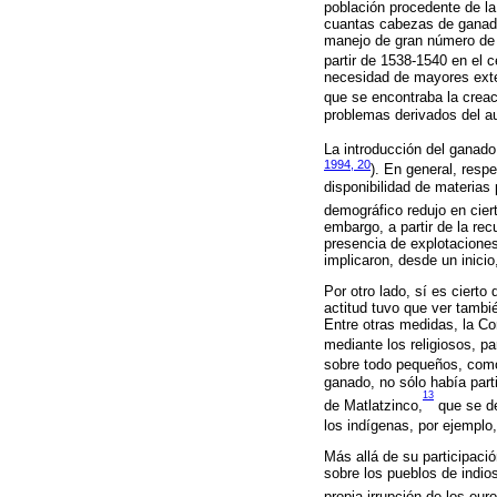
población procedente de la 
cuantas cabezas de ganado 
manejo de gran número de c
partir de 1538-1540 en el 
necesidad de mayores exten
que se encontraba la crea
problemas derivados del a
La introducción del ganado
1994, 20
). En general, resp
disponibilidad de materias
demográfico redujo en ciert
embargo, a partir de la re
presencia de explotacione
implicaron, desde un inicio
Por otro lado, sí es ciert
actitud tuvo que ver tambi
Entre otras medidas, la Cor
mediante los religiosos, pa
sobre todo pequeños, como 
ganado, no sólo había part
13
de Matlatzinco,
que se de
los indígenas, por ejemplo,
Más allá de su participaci
sobre los pueblos de indio
propia irrupción de los eur