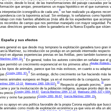
una visión, desde lo local, de las transformaciones del paisaje causadas por l
nformación que arrojan, presentamos un mapa hipotético en el que sumamos va
6
 interpretación iconográfica de cada uno,
se han realizado ya algunos recor
spondencia con la toponimia actual. Sin embargo, lo señalamos como hipotéti
 trabajo con más fuentes alfabéticas (más allá de los expedientes que acom
tros recorridos de campo que nos permitan manejarlo con mayor seguridad. Pe
nas directrices generales sobre la ganadería en la Nueva España que sitúen e
 España y sus efectos
ra general es que desde muy temprano la explotación ganadera tuvo gran i
cía Martínez, su introducción se produjo en un periodo intermedio respecto 
apoyó en algunas experiencias previas en las Antillas, pero también tuvieron q
7
 Martínez 1994, 11
).
En general, todos los autores coinciden en señalar que el 
Aguilar-Robledo 
o que permitió un crecimiento exponencial en los primeros años (
a los tipos de animales, parece que los más exitosos, en cuanto a su adaptaci
8
Crosby 1991, 97
jas (
).
Sin embargo, dicho crecimiento se fue haciendo más len
eros animales europeos en llegar, ya en el momento de la conquista, fueron 
10
11
rtínez 1994, 13-15
Matesanz 1965, 536-537
;
).
Respecto al ganado porcino,
pare
carne y por la involucración de la población indígena, aunque pronto dejó de 
Crosby 1991, 84-87
García Martínez 1994, 17-18
Matesanz 1965, 537 y 559
su precio (
;
;
Crosby 1991, 86-87
García Martínez 1994, 15
ino y ovino fue posterior (
;
).
vo su apoyo en una política favorable de la propia Corona española que buscó
 de animales como modo de explotación económica ya que veía en ella un alici