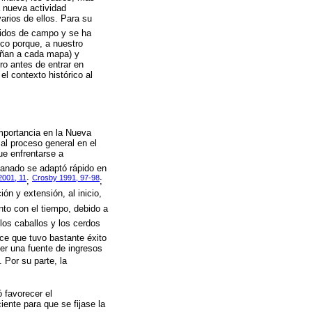
a nueva actividad
rios de ellos. Para su
ridos de campo y se ha
co porque, a nuestro
pañan a cada mapa) y
ro antes de entrar en
l contexto histórico al
mportancia en la Nueva
al proceso general en el
ue enfrentarse a
ganado se adaptó rápido en
2001, 11
Crosby 1991, 97-98
;
;
ón y extensión, al inicio,
to con el tiempo, debido a
los caballos y los cerdos
ce que tuvo bastante éxito
ser una fuente de ingresos
). Por su parte, la
 favorecer el
ente para que se fijase la