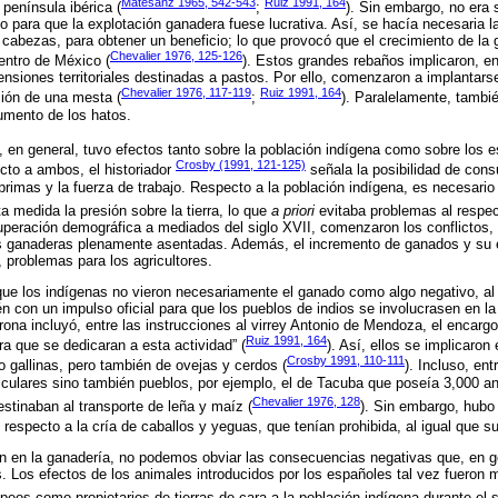
Matesanz 1965, 542-543
Ruiz 1991, 164
península ibérica (
;
). Sin embargo, no era 
para que la explotación ganadera fuese lucrativa. Así, se hacía necesaria la 
abezas, para obtener un beneficio; lo que provocó que el crecimiento de la 
Chevalier 1976, 125-126
centro de México (
). Estos grandes rebaños implicaron, en
siones territoriales destinadas a pastos. Por ello, comenzaron a implantarse
Chevalier 1976, 117-119
Ruiz 1991, 164
ción de una mesta (
;
). Paralelamente, tambi
umento de los hatos.
, en general, tuvo efectos tanto sobre la población indígena como sobre los e
Crosby (1991, 121-125)
ecto a ambos, el historiador
señala la posibilidad de cons
 primas y la fuerza de trabajo. Respecto a la población indígena, es necesari
a medida la presión sobre la tierra, lo que
a priori
evitaba problemas al respec
cuperación demográfica a mediados del siglo XVII, comenzaron los conflictos, 
s ganaderas plenamente asentadas. Además, el incremento de ganados y su 
, problemas para los agricultores.
o que los indígenas no vieron necesariamente el ganado como algo negativo, a
én con un impulso oficial para que los pueblos de indios se involucrasen en l
ona incluyó, entre las instrucciones al virrey Antonio de Mendoza, el encargo 
Ruiz 1991, 164
ra que se dedicaran a esta actividad” (
). Así, ellos se implicaron
Crosby 1991, 110-111
gallinas, pero también de ovejas y cerdos (
). Incluso, ent
iculares sino también pueblos, por ejemplo, el de Tacuba que poseía 3,000 an
Chevalier 1976, 128
stinaban al transporte de leña y maíz (
). Sin embargo, hubo 
 respecto a la cría de caballos y yeguas, que tenían prohibida, al igual que s
ón en la ganadería, no podemos obviar las consecuencias negativas que, en ge
s. Los efectos de los animales introducidos por los españoles tal vez fueron m
opeos como propietarios de tierras de cara a la población indígena durante el s