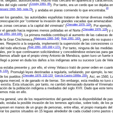
erte, delgado, autosuficiente, mucho más cercano en apariencia y característi
Crosby 1991, 85
s del siglo veinte” (
). Por tanto, era un cerdo que se dejaba en 
20
tesanz 1965, 565, nota 79
), y andaba en piaras comiendo lo que encontraba.
an los ganados, las autoridades españolas trataron de tomar diversas medid
reocupación por “contener la invasión de grandes vacadas que amenazaban c
Chevalier 1976, 119
s zonas cercanas a la capital del virreinato” (
). Por ejemplo,
Chevalier 1976, 128
r el ganado hacia regiones menos pobladas en el Norte (
) y 
uiz 1991, 164-165
). La primera medida contribuyó al aumento de las cabezas de 
Matesanz 1965, 540
Ruiz 1991, 163
de la Gran Chichimeca (
;
), pero ello no supuso
nes. Respecto a la segunda, implementó la supervisión de las concesiones co
Ruiz 1991, 165-166 y 171
 del todo efectivas (
). Por tanto, ninguna de las medidas
ales, por lo que continuaron solicitándose y concediéndose estancias para ga
ebemos añadir que el propio virrey Antonio de Mendoza, quien tuvo un fuerte i
, llegó a poner en duda los daños a los indígenas ante su sucesor Luis de Vel
ma estaba presente y, por ello, el virrey Velasco trató de poner orden en cuan
6, 133
). Promulgó leyes destinadas a regularla, señalando, por ejemplo, la ne
Chevalier 1976, 132-133
García Castro 1999a, 255
de los pueblos (
;
). Así, en 1560, 
nguna merced, ni de ganado ni de tierras. Sin embargo, esta medida no tuvo 
 existía. Esta situación, por tanto, no cambió demasiado durante el Virreinato 
ación de la población indígena a mediados del siglo XVII. Dado que este tem
remos más en ello.
a general, uno de los requerimientos del ganado era la disponibilidad de pas
do, estaba la posible invasión de los terrenos agrícolas, sobre todo, de los p
yesen en manos de un grupo de personas, entre ellas, el propio marqués del 
erar los pastos situados en 15 leguas alrededor de cada ciudad como pastos 