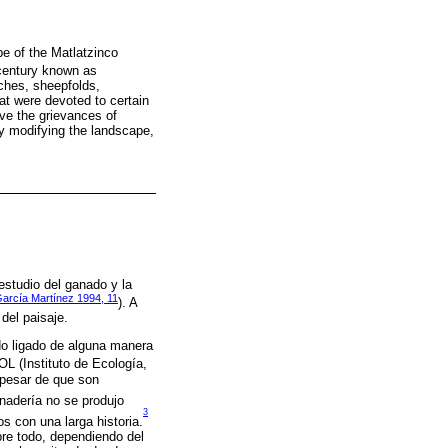
pe of the Matlatzinco
entury known as
ches, sheepfolds,
hat were devoted to certain
lve the grievances of
ly modifying the landscape,
estudio del ganado y la
arcía Martínez 1994, 11
). A
del paisaje.
do ligado de alguna manera
OL (Instituto de Ecología,
a pesar de que son
anadería no se produjo
3
s con una larga historia.
bre todo, dependiendo del