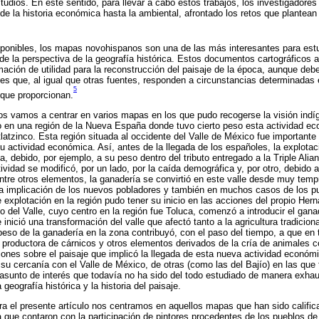
tudios. En este sentido, para llevar a cabo estos trabajos, los investigadore
e la historia económica hasta la ambiental, afrontado los retos que plantean 
sponibles, los mapas novohispanos son una de las más interesantes para estud
de la perspectiva de la geografía histórica. Estos documentos cartográficos 
rmación de utilidad para la reconstrucción del paisaje de la época, aunque de
 es que, al igual que otras fuentes, responden a circunstancias determinadas
5
 que proporcionan.
nos vamos a centrar en varios mapas en los que pudo recogerse la visión indí
o en una región de la Nueva España donde tuvo cierto peso esta actividad e
tlatzinco. Esta región situada al occidente del Valle de México fue important
u actividad económica. Así, antes de la llegada de los españoles, la explotac
, debido, por ejemplo, a su peso dentro del tributo entregado a la Triple Alia
vidad se modificó, por un lado, por la caída demográfica y, por otro, debido 
ntre otros elementos, la ganadería se convirtió en este valle desde muy te
a implicación de los nuevos pobladores y también en muchos casos de los pue
 explotación en la región pudo tener su inicio en las acciones del propio Her
el Valle, cuyo centro en la región fue Toluca, comenzó a introducir el gana
 inició una transformación del valle que afectó tanto a la agricultura tradicio
 peso de la ganadería en la zona contribuyó, con el paso del tiempo, a que e
o productora de cárnicos y otros elementos derivados de la cría de animales co
iones sobre el paisaje que implicó la llegada de esta nueva actividad económ
n su cercanía con el Valle de México, de otras (como las del Bajío) en las qu
 asunto de interés que todavía no ha sido del todo estudiado de manera exhau
geografía histórica y la historia del paisaje.
 el presente artículo nos centramos en aquellos mapas que han sido califi
 que contaron con la participación de pintores procedentes de los pueblos de