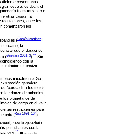
suficiente poseer unas
gran escala, es decir, el
ganadería fuera muy alto a
tre otras cosas, la
 regulaciones, entre las
én comenzaron los
García Martínez
spañoles (
umir carne, la
o señalar que el descenso
12
Guevara 2001, 3
to (
).
Sin
coincidiendo con la
explotación extensiva
l menos inicialmente. Su
a explotación ganadera.
de “persuadir a los indios,
 en la crianza de animales,
re los propietarios de
imales de carga en el valle
ciertas restricciones para
Ruiz 1991, 164
u monta (
).
neral, tuvo la ganadería
ás perjudiciales que la
14
iglo XVI.
El ganado