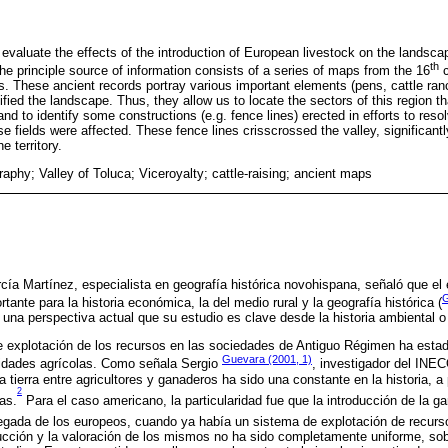
o evaluate the effects of the introduction of European livestock on the landsca
th
The principle source of information consists of a series of maps from the 16
c
. These ancient records portray various important elements (pens, cattle ran
ified the landscape. Thus, they allow us to locate the sectors of this region t
 and to identify some constructions (e.g. fence lines) erected in efforts to reso
e fields were affected. These fence lines crisscrossed the valley, significant
e territory.
raphy; Valley of Toluca; Viceroyalty; cattle-raising; ancient maps
rcía Martínez, especialista en geografía histórica novohispana, señaló que el 
G
ante para la historia económica, la del medio rural y la geografía histórica (
una perspectiva actual que su estudio es clave desde la historia ambiental o 
e explotación de los recursos en las sociedades de Antiguo Régimen ha esta
Guevara (2001, 1)
ividades agrícolas. Como señala Sergio
, investigador del INEC
a tierra entre agricultores y ganaderos ha sido una constante en la historia, 
2
as.
Para el caso americano, la particularidad fue que la introducción de la g
llegada de los europeos, cuando ya había un sistema de explotación de recurso
ucción y la valoración de los mismos no ha sido completamente uniforme, so