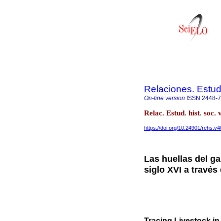
Relaciones. Estud
On-line version
ISSN
2448-
Relac. Estud. hist. so
https://doi.org/10.24901/rehs.v
Las huellas del ga
siglo XVI a travé
Tracing Livestock in 