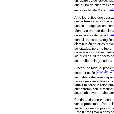
un “galgo-cerdo rápido, fu
que a uno de nuestros cerdo
Ma
en la ciudad de México (
Ante los daños que causab
desde temprano hubo una p
pueblos indígenas en cierta
Mendoza trató de desplaza
R
de estancias de ganado (
conquistados en la región 
disminución en otras regio
solicitadas, pero no fueron
ganado en los valles centr
los pueblos. Al respecto d
desarrollo de la ganadería
A pesar de todo, el proble
Chevalier 197
determinación (
animales estuviesen lejos 
no se diese en adelante ni
refleja la preocupación que
aumentaron con la recuper
actual objetivo, no ahonda
Continuando con el panoram
varios problemas. Por un la
se temía que los pastos ca
Esto último llevó a consid