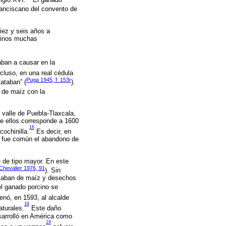
ranciscano del convento de
iez y seis años a
rminos muchas
aban a causar en la
luso, en una real cédula
Puga 1945, f. 153r
ataban” (
).
a de maíz con la
 valle de Puebla-Tlaxcala,
e ellos corresponde a 1600
16
ochinilla.
Es decir, en
; fue común el abandono de
de tipo mayor. En este
Chevalier 1976, 91
). Sin
ntaban de maíz y desechos
el ganado porcino se
enó, en 1593, al alcalde
18
turales.
Este daño
esarrolló en América como
19