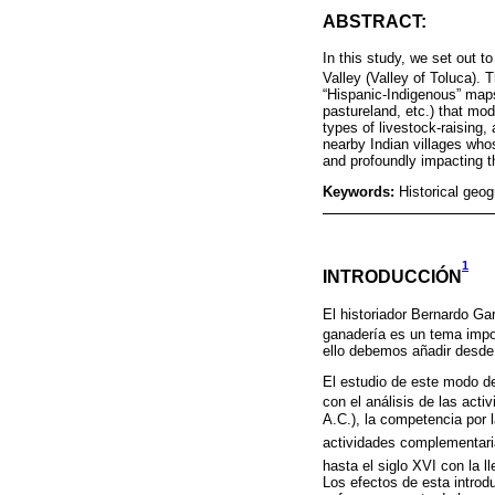
ABSTRACT:
In this study, we set out t
Valley (Valley of Toluca). 
“Hispanic-Indigenous” maps
pastureland, etc.) that mod
types of livestock-raising,
nearby Indian villages whos
and profoundly impacting th
Keywords:
Historical geog
1
INTRODUCCIÓN
El historiador Bernardo Ga
ganadería es un tema import
ello debemos añadir desde 
El estudio de este modo d
con el análisis de las act
A.C.), la competencia por l
actividades complementari
hasta el siglo XVI con la 
Los efectos de esta introd