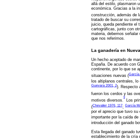
allá del estilo, plasmaron 
económica. Gracias a la i
construcción, además de la
tratado de buscar su corre
juicio, queda pendiente el
cartográficas, junto con o
materia, debemos señalar u
que nos referimos.
La ganadería en Nueva
Un hecho aceptado de mane
España. De acuerdo con Gar
continente, por lo que se 
García
situaciones nuevas (
los altiplanos centrales, l
Guevara 2001, 2
). Respecto 
fueron los cerdos y las ove
9
motivos diversos.
Los prim
Chevalier 1976, 117
García Ma
(
;
por el aprecio que tuvo su 
importante por la caída de 
introducción del ganado bov
Esta llegada del ganado tu
establecimiento de la cría