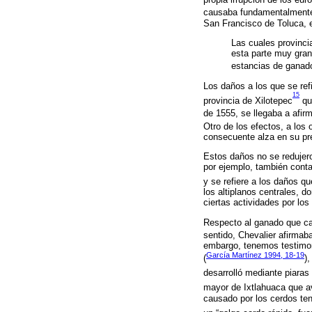
causaba fundamentalment
San Francisco de Toluca, e
Las cuales provinci
esta parte muy gra
estancias de ganad
Los daños a los que se refi
15
provincia de Xilotepec
qu
de 1555, se llegaba a afir
Otro de los efectos, a los
consecuente alza en su pr
Estos daños no se redujero
por ejemplo, también cont
y se refiere a los daños q
los altiplanos centrales,
ciertas actividades por los
Respecto al ganado que ca
sentido, Chevalier afirmab
embargo, tenemos testimon
García Martínez 1994, 18-19
(
)
desarrolló mediante piaras
mayor de Ixtlahuaca que a
causado por los cerdos ten