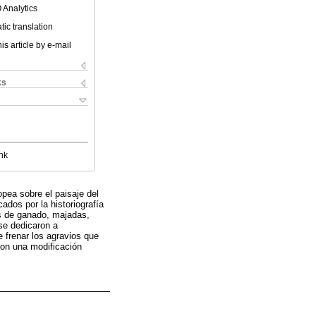
 Analytics
ic translation
is article by e-mail
ks
nk
opea sobre el paisaje del
cados por la historiografía
as de ganado, majadas,
se dedicaron a
e frenar los agravios que
ron una modificación