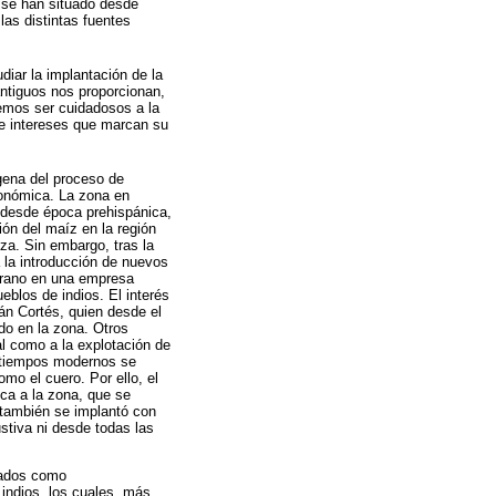
s se han situado desde
las distintas fuentes
iar la implantación de la
antiguos nos proporcionan,
bemos ser cuidadosos a la
 e intereses que marcan su
gena del proceso de
conómica. La zona en
e desde época prehispánica,
ión del maíz en la región
nza. Sin embargo, tras la
a la introducción de nuevos
mprano en una empresa
blos de indios. El interés
nán Cortés, quien desde el
do en la zona. Otros
nal como a la explotación de
n tiempos modernos se
mo el cuero. Por ello, el
ica a la zona, que se
e también se implantó con
stiva ni desde todas las
cados como
 indios, los cuales, más