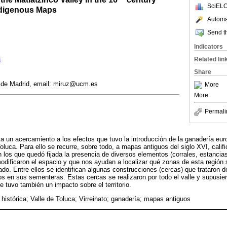
SciELO
ndigenous Maps
Automat
Send th
Indicators
1
Related lin
Share
 de Madrid, email: miruz@ucm.es
More
More
Permali
ta un acercamiento a los efectos que tuvo la introducción de la ganadería eur
oluca. Para ello se recurre, sobre todo, a mapas antiguos del siglo XVI, califi
los que quedó fijada la presencia de diversos elementos (corrales, estanci
modificaron el espacio y que nos ayudan a localizar qué zonas de esta región 
do. Entre ellos se identifican algunas construcciones (cercas) que trataron d
ios en sus sementeras. Estas cercas se realizaron por todo el valle y supusie
e tuvo también un impacto sobre el territorio.
histórica; Valle de Toluca; Virreinato; ganadería; mapas antiguos