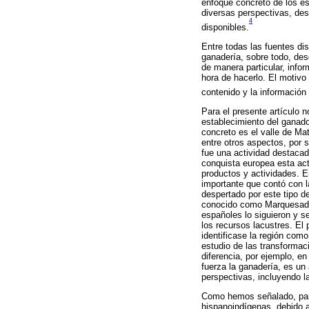
enfoque concreto de los es
diversas perspectivas, desd
4
disponibles.
Entre todas las fuentes di
ganadería, sobre todo, des
de manera particular, info
hora de hacerlo. El motivo
contenido y la información
Para el presente artículo 
establecimiento del ganad
concreto es el valle de Ma
entre otros aspectos, por s
fue una actividad destacada
conquista europea esta acti
productos y actividades. E
importante que contó con l
despertado por este tipo de
conocido como Marquesado d
españoles lo siguieron y se
los recursos lacustres. El
identificase la región com
estudio de las transformac
diferencia, por ejemplo, e
fuerza la ganadería, es un
perspectivas, incluyendo la 
Como hemos señalado, para
hispanoindígenas, debido a