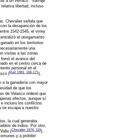
cas a un verraco
salvaje
relativa libertad, incluso
as. Chevalier señala que
on la desaparición de los
 entre 1542-1545, el virrey
centralizó el otorgamiento
ganado en los territorios
 necesariamente una
n visitas a las zonas
 frenó el avance del
nado en el centro cerca de
nterés personal en el
Ruiz 1991, 166-171
asco (
).
to a la ganadería con mayor
cesidad de que los
Luis de Velasco ordenó que
apenas efectos, aunque sí
e incluso los conflictos
a se escapa a nuestro
tos, la cual generaba
ueblos de indios. Por otro,
Chevalier 1976, 119
Valle (
).
comunes y a prohibir