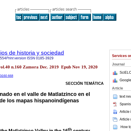
ios de historia y sociedad
Services 
7554
Print version
ISSN
0185-3929
Journal
c. vol.40 n.160 Zamora Dec. 2019 Epub Nov 19, 2020
SciELO
40i160.668
Google
SECCIÓN TEMÁTICA
Article
nado en el valle de Matlatzinco en el
text ne
s de los mapas hispanoindígenas
Spanis
Article
Article
How to 
th
the Matlatzinco Valley in the 16
century