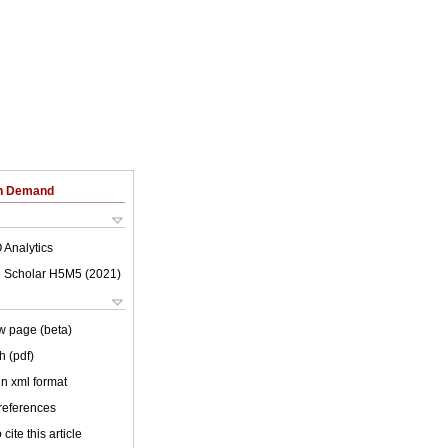
on Demand
 Analytics
 Scholar H5M5 (
2021
)
w page (beta)
h (pdf)
 in xml format
 references
cite this article