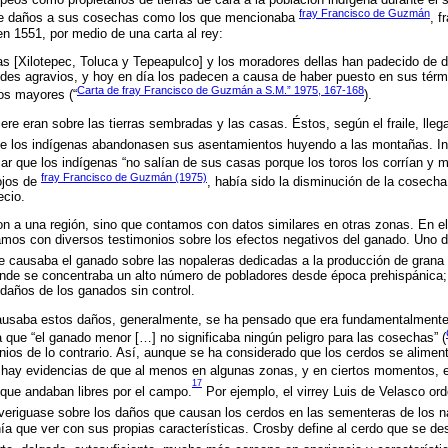
fray Francisco de Guzmán
e daños a sus cosechas como los que mencionaba
, f
n 1551, por medio de una carta al rey:
as [Xilotepec, Toluca y Tepeapulco] y los moradores dellas han padecido de d
ndes agravios, y hoy en día los padecen a causa de haber puesto en sus té
Carta de fray Francisco de Guzmán a S.M.” 1975, 167-168
os mayores (“
).
ere eran sobre las tierras sembradas y las casas. Éstos, según el fraile, lleg
e los indígenas abandonasen sus asentamientos huyendo a las montañas. Inc
mar que los indígenas “no salían de sus casas porque los toros los corrían y m
fray Francisco de Guzmán (1975)
 ojos de
, había sido la disminución de la cosech
ecio.
n a una región, sino que contamos con datos similares en otras zonas. En el
amos con diversos testimonios sobre los efectos negativos del ganado. Uno d
ue causaba el ganado sobre las nopaleras dedicadas a la producción de grana c
 donde se concentraba un alto número de pobladores desde época prehispánica
 daños de los ganados sin control.
usaba estos daños, generalmente, se ha pensado que era fundamentalmente 
a que “el ganado menor […] no significaba ningún peligro para las cosechas” (
ios de lo contrario. Así, aunque se ha considerado que los cerdos se alime
, hay evidencias de que al menos en algunas zonas, y en ciertos momentos, 
17
 que andaban libres por el campo.
Por ejemplo, el virrey Luis de Velasco ord
veriguase sobre los daños que causan los cerdos en las sementeras de los na
ía que ver con sus propias características. Crosby define al cerdo que se d