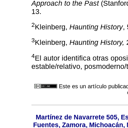
Approach to the Past
(Stanford
13.
2
Kleinberg,
Haunting History
,
3
Kleinberg,
Haunting History,
4
El autor identifica otras op
estable/relativo, posmoderno/t
Este es un artículo publica
Martínez de Navarrete 505, Es
Fuentes, Zamora, Michoacán, M