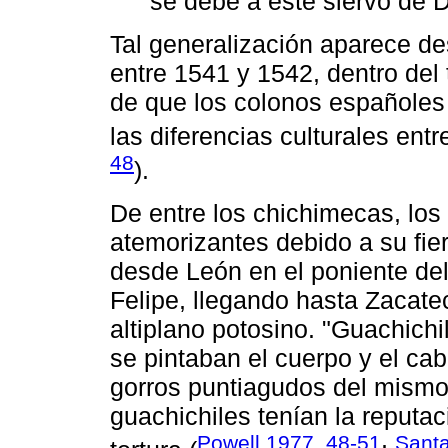
se debe a este siervo de D
Tal generalización aparece de
entre 1541 y 1542, dentro del 
de que los colonos españoles 
las diferencias culturales entr
48
).
De entre los chichimecas, los
atemorizantes debido a su fi
desde León en el poniente de
Felipe, llegando hasta Zacatec
altiplano potosino. "Guachichi
se pintaban el cuerpo y el ca
gorros puntiagudos del mismo
guachichiles tenían la reputac
Powell 1977, 48-51
Santa