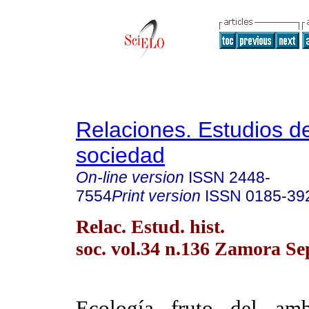
Relaciones. Estudios de
sociedad
On-line version
ISSN
2448-
7554
Print version
ISSN
0185-39
Relac. Estud. hist.
soc. vol.34 n.136 Zamora Se
Ecología fruto del am