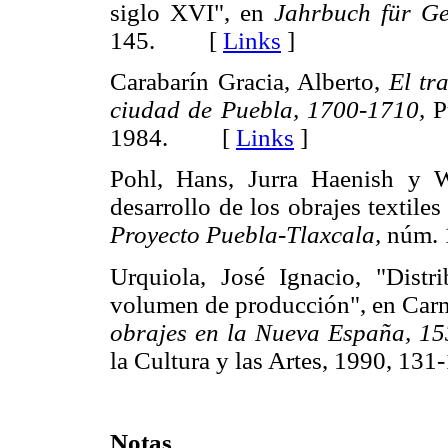
siglo XVI", en
Jahrbuch für Ge
145. [
Links
]
Carabarín Gracia, Alberto,
El tr
ciudad de Puebla, 1700-1710,
Pu
1984. [
Links
]
Pohl, Hans, Jurra Haenish y W
desarrollo de los obrajes textile
Proyecto Puebla-Tlaxcala,
núm. 
Urquiola, José Ignacio, "Distr
volumen de producción", en Carm
obrajes en la Nueva España, 15
la Cultura y las Artes, 1990, 
Notas