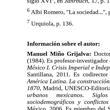
siglo XVI", en
Jahrbuch,
T./, p. 
6
Albi Romero, "La sociedad...", 
7
Urquiola, p. 136.
Información sobre el autor:
Manuel Miño Grijalva:
Doctor
(1984). Es profesor-investigador
México I. Crisis Imperial e Inde
Santillana, 2011. Es codirecto
América Latina. La construcción
1870,
Madrid, UNESCO-Editorial
urbanos mexicanos. Sigl
sociodemográficos y conflictos
México, 2006. Es miembro del S