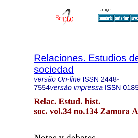
Relaciones. Estudios de
sociedad
versão On-line
ISSN
2448-
7554
versão impressa
ISSN
018
Relac. Estud. hist.
soc. vol.34 no.134 Zamora A
Notas y debates