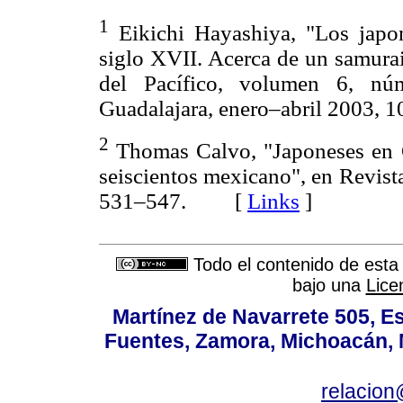
1
Eikichi Hayashiya, "Los japo
siglo XVII. Acerca de un samura
del Pacífico, volumen 6, núm
Guadalajara, enero–abril 200
2
Thomas Calvo, "Japoneses en G
seiscientos mexicano", en Revist
531–547. [
Links
]
Todo el contenido de esta 
bajo una
Lice
Martínez de Navarrete 505, Es
Fuentes, Zamora, Michoacán, M
relacio