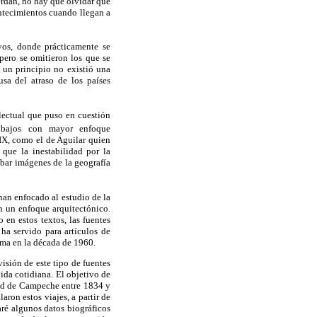
rdan, no hay que olvidar que
ontecimientos cuando llegan a
ivos, donde prácticamente se
pero se omitieron los que se
 un principio no existió una
usa del atraso de los países
electual que puso en cuestión
bajos con mayor enfoque
IX, como el de Aguilar quien
 que la inestabilidad por la
abar imágenes de la geografía
han enfocado al estudio de la
n un enfoque arquitectónico.
 en estos textos, las fuentes
ha servido para artículos de
tema en la década de 1960.
isión de este tipo de fuentes
da cotidiana. El objetivo de
udad de Campeche entre 1834 y
ron estos viajes, a partir de
ré algunos datos biográficos