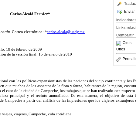
Traduc
Enviar 
Carlos Alcalá Ferráez*
Indicadore
Links rela
ucatán.
Correo electrónico:
*
carlos.alcala@uady.mx
Compartir
Otros
ulo: 19 de febrero de 2009
Otros
ión de la versión final: 15 de enero de 2010
Permali
lacionó con las políticas expansionistas de las naciones del viejo continente y los 
 en que muchos de los aspectos de la flora y fauna, habitantes de la región, costum
a el caso de la ciudad de Campeche, los trabajos que se han realizado con respecto
plaza principal y el recinto amurallado. De esta manera, el objetivo de esta i
de Campeche a partir del análisis de las impresiones que los viajeros extranjeros 
e viajes, viajeros, Campeche, vida cotidiana.