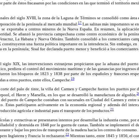
r parte de éstos fracasaron por las condiciones en las que terminó el territorio mex
finales del siglo XVIII, la zona de la Laguna de Términos se consolidó como área 
17
orporación de la península al mercado mundial.
Las salinas más importantes se en
se exportaba a centros mineros de la Nueva España. En resumen, la aplicación
peridad. Se afianzó la provincia campechana como centro económico de la peníns
Veracruz, La Habana y Nueva Orleáns. También consolidó a los comerciantes cam
 constituyeron una fuerza política importante en la intendencia. Sin embargo, en 
 en la península; Sisal fue declarada puerto menor y benefició a los comerciantes
l siglo XIX, las intervenciones extranjeras propiciaron que la aduana del puerto
co, perdiera el control del movimiento marítimo y de las ganancias por ingresos 
fueron los bloqueos de 1823 y 1838 por parte de los españoles y franceses respec
19
as a otros puertos, entre ellos, Campeche.
corte del palo de tinte, la villa del Carmen y Campeche fueron los puertos por 
2
pool, el Havre y Marsella, en los que se desarrolló la manufactura de algodón.
 del puerto de Campeche contaban con sucursales en Ciudad del Carmen y entre s
to. Estas participaron activamente en la economía regional y además del interc
21
oducción agrícola e industrial para el transporte de los productos.
ícolas y extractivas se presentaron intentos por desarrollar la industria como, por 
lladolid y destruida en 1848 por la guerra de castas. También se implementó el de
lorante y bajar los precios de transporte de la madera hacia los centros de consumo
22
ero Inglaterra y Francia lo rechazaron.
Mientras tanto, entre 1845 y 1856, el co