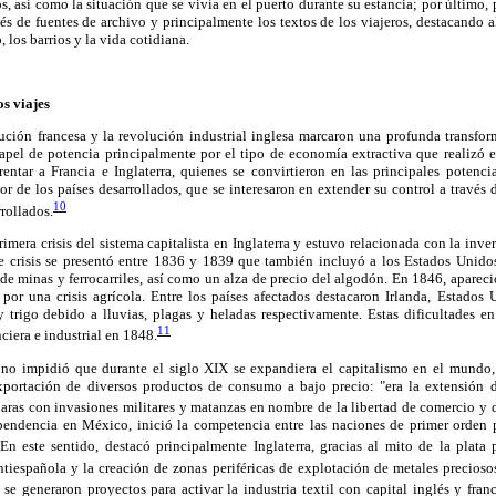
os, así como la situación que se vivía en el puerto durante su estancia; por último,
avés de fuentes de archivo y principalmente los textos de los viajeros, destacando a
 los barrios y la vida cotidiana.
os viajes
ución francesa y la revolución industrial inglesa marcaron una profunda transfo
apel de potencia principalmente por el tipo de economía extractiva que realizó en
rentar a Francia e Inglaterra, quienes se convirtieron en las principales potenc
r de los países desarrollados, que se interesaron en extender su control a través 
10
rollados.
imera crisis del sistema capitalista en Inglaterra y estuvo relacionada con la inve
e crisis se presentó entre 1836 y 1839 que también incluyó a los Estados Unido
de minas y ferrocarriles, así como un alza de precio del algodón. En 1846, apareci
 por una crisis agrícola. Entre los países afectados destacaron Irlanda, Estados
 trigo debido a lluvias, plagas y heladas respectivamente. Estas dificultades e
11
ciera e industrial en 1848.
 no impidió que durante el siglo XIX se expandiera el capitalismo en el mundo, e
portación de diversos productos de consumo a bajo precio: "era la extensión d
baras con invasiones militares y matanzas en nombre de la libertad de comercio y d
endencia en México, inició la competencia entre las naciones de primer orden p
n este sentido, destacó principalmente Inglaterra, gracias al mito de la plata
tiespañola y la creación de zonas periféricas de explotación de metales precioso
e generaron proyectos para activar la industria textil con capital inglés y fran