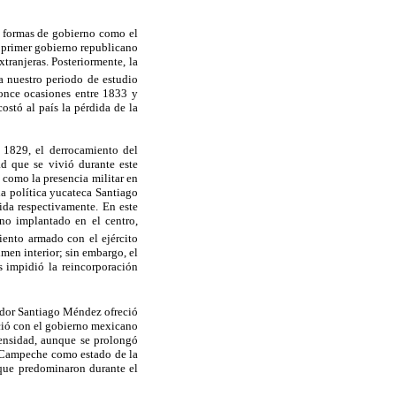
as formas de gobierno como el
el primer gobierno republicano
tranjeras. Posteriormente, la
a nuestro periodo de estudio
once ocasiones entre 1833 y
ostó al país la pérdida de la
n 1829, el derrocamiento del
ad que se vivió durante este
í como la presencia militar en
 la política yucateca Santiago
da respectivamente. En este
rno implantado en el centro,
ento armado con el ejército
men interior; sin embargo, el
s impidió la reincorporación
dor Santiago Méndez ofreció
oció con el gobierno mexicano
tensidad, aunque se prolongó
e Campeche como estado de la
 que predominaron durante el