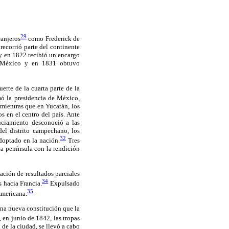
29
ranjeros
como Frederick de
ecorrió parte del continente
 y en 1822 recibió un encargo
en México y en 1831 obtuvo
erte de la cuarta parte de la
mó la presidencia de México,
 mientras que en Yucatán, los
s en el centro del país. Ante
unciamiento desconoció a las
del distrito campechano, los
32
adoptado en la nación.
Tres
a península con la rendición
ación de resultados parciales
34
s hacia Francia.
Expulsado
35
Americana.
na nueva constitución que la
 en junio de 1842, las tropas
de la ciudad, se llevó a cabo