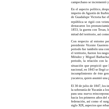
campechano se incrementó y e
En el aspecto político, desp
imperio de Agustín de Iturbid
de Guadalupe Victoria fue el
república se rigió con veint
destacaron los pronunciami
1853, la guerra con Texas, l
mitad del territorio, así como
Con respecto al entorno pen
presidente Vicente Guerrero
periodo fue también una const
el territorio, fueron los ras
Méndez y Miguel Barbachano
periodo, la relación con la
situación que propició que l
nacional, en 1843 se llegó a
incumplimiento de éste gene
yucateca, quien asumió una p
El 30 de julio de 1847, los 
la soberanía de Yucatán a lo
para una nueva reincorporac
hacia los primeros años del
federación, así como el sur
siglo XIX, aspectos que rebas