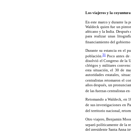
Los viajeros y la coyuntur
En este marco y durante la p
Waldeck quien fue un pintor
africano y la India. Después
para realizar unas litogr
financiamiento del gobierno 
Durante su estancia en el pu
31
población.
Poco antes de 
disolvió el Congreso de la U
clérigos y militares convenc
esta situación, el 30 de ma
autoridades estatales, situ
centralistas retomaron el co
años después, un pronunciam
de las fuerzas centralistas en
Retomando a Waldeck, en 1836
de sus investigaciones en Pa
del territorio nacional, ret
Otro viajero, Benjamin Moor
separó políticamente de la 
del presidente Santa Anna in