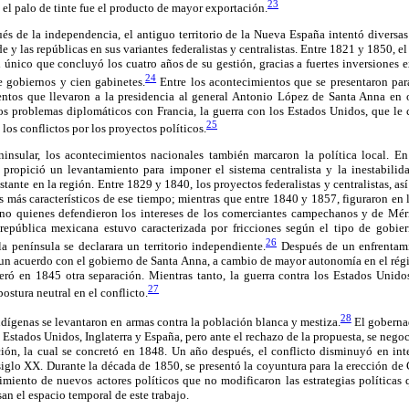
23
l palo de tinte fue el producto de mayor exportación.
ués de la independencia, el antiguo territorio de la Nueva España intentó divers
e y las repúblicas en sus variantes federalistas y centralistas. Entre 1821 y 1850, 
 único que concluyó los cuatro años de su gestión, gracias a fuertes inversiones ex
24
e gobiernos y cien gabinetes.
Entre los acontecimientos que se presentaron par
entos que llevaron a la presidencia al general Antonio López de Santa Anna en 
os problemas diplomáticos con Francia, la guerra con los Estados Unidos, que le c
25
 los conflictos por los proyectos políticos.
insular, los acontecimientos nacionales también marcaron la política local. E
 propició un levantamiento para imponer el sistema centralista y la inestabilid
ante en la región. Entre 1829 y 1840, los proyectos federalistas y centralistas, as
gos más característicos de ese tiempo; mientras que entre 1840 y 1857, figuraron en
 quienes defendieron los intereses de los comerciantes campechanos y de Méri
 república mexicana estuvo caracterizada por fricciones según el tipo de gobie
26
a península se declarara un territorio independiente.
Después de un enfrentami
 un acuerdo con el gobierno de Santa Anna, a cambio de mayor autonomía en el régi
ró en 1845 otra separación. Mientras tanto, la guerra contra los Estados Unido
27
ostura neutral en el conflicto.
28
indígenas se levantaron en armas contra la población blanca y mestiza.
El goberna
s Estados Unidos, Inglaterra y España, pero ante el rechazo de la propuesta, se neg
ión, la cual se concretó en 1848. Un año después, el conflicto disminuyó en in
 siglo XX. Durante la década de 1850, se presentó la coyuntura para la erección d
gimiento de nuevos actores políticos que no modificaron las estrategias políticas
an el espacio temporal de este trabajo.