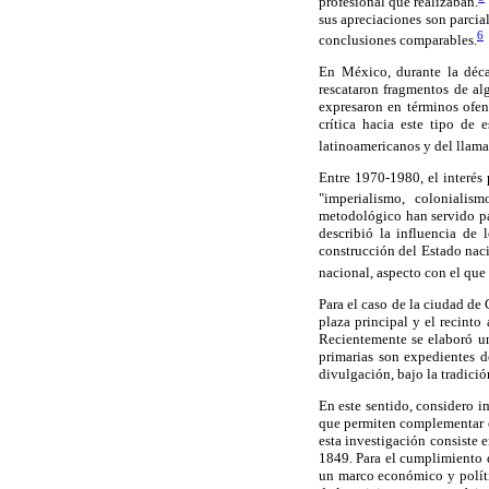
profesional que realizaban.
sus apreciaciones son parcia
6
conclusiones comparables.
En México, durante la décad
rescataron fragmentos de al
expresaron en términos ofen
crítica hacia este tipo de 
latinoamericanos y del llam
Entre 1970-1980, el interés 
"imperialismo, colonialism
metodológico han servido pa
describió la influencia de 
construcción del Estado naci
nacional, aspecto con el que 
Para el caso de la ciudad de
plaza principal y el recint
Recientemente se elaboró un 
primarias son expedientes d
divulgación, bajo la tradici
En este sentido, considero i
que permiten complementar e
esta investigación consiste 
1849. Para el cumplimiento d
un marco económico y políti