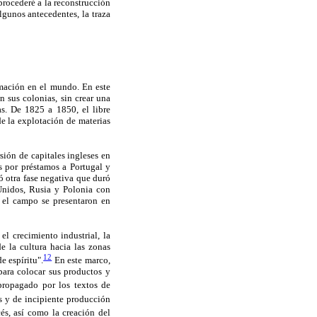
 procederé a la reconstrucción
lgunos antecedentes, la traza
rmación en el mundo. En este
 sus colonias, sin crear una
ias. De 1825 a 1850, el libre
de la explotación de materias
rsión de capitales ingleses en
s por préstamos a Portugal y
ó otra fase negativa que duró
 Unidos, Rusia y Polonia con
n el campo se presentaron en
l crecimiento industrial, la
e la cultura hacia las zonas
12
e espíritu".
En este marco,
ara colocar sus productos y
 propagado por los textos de
s y de incipiente producción
cés, así como la creación del