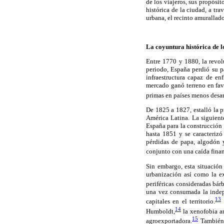
de los viajeros, sus propósit
histórica de la ciudad, a tr
urbana, el recinto amurallado,
La coyuntura histórica de l
Entre 1770 y 1880, la revol
periodo, España perdió su p
infraestructura capaz de enf
mercado ganó terreno en favo
primas en países menos desar
De 1825 a 1827, estalló la pr
América Latina. La siguient
España para la construcción 
hasta 1851 y se caracterizó
pérdidas de papa, algodón y
conjunto con una caída finan
Sin embargo, esta situación
urbanización así como la ex
periféricas consideradas bár
una vez consumada la indep
13
capitales en el territorio.
E
14
Humboldt,
la xenofobia an
15
agroexportadora.
También s