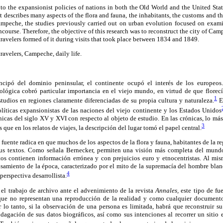
d to the expansionist policies of nations in both the Old World and the United Stat
 it describes many aspects of the flora and fauna, the inhabitants, the customs and th
Campeche, the studies previously carried out on urban evolution focused on exa
course. Therefore, the objective of this research was to reconstruct the city of Cam
travelers formed of it during visits that took place between 1834 and 1849.
 travelers, Campeche, daily life.
ipó del dominio peninsular, el continente ocupó el interés de los europeos.
ológica cobró particular importancia en el viejo mundo, en virtud de que florecí
1
tudios en regiones claramente diferenciadas de su propia cultura y naturaleza.
En
olíticas expansionistas de las naciones del viejo continente y los Estados Unidos
nicas del siglo XV y XVI con respecto al objeto de estudio. En las crónicas, lo más
3
 que en los relatos de viajes, la descripción del lugar tomó el papel central.
 fuente radica en que muchos de los aspectos de la flora y fauna, habitantes de la r
sus textos. Como señala Bernecker, permiten una visión más completa del mundo
tos contienen información errónea y con prejuicios euro y etnocentristas. Al mi
samiento de la época, caracterizado por el mito de la supremacía del hombre blan
4
perspectiva desarrollista.
 el trabajo de archivo ante el advenimiento de la revista
Annales,
este tipo de fu
rque no representan una reproducción de la realidad y como cualquier documento
lo tanto, si la observación de una persona es limitada, habrá que reconstruir s
indagación de sus datos biográficos, así como sus intenciones al recorrer un sitio