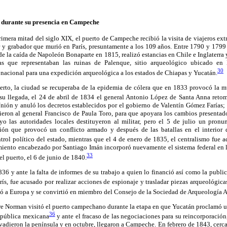
a durante su presencia en Campeche
rimera mitad del siglo XIX, el puerto de Campeche recibió la visita de viajeros ext
 y grabador que murió en París, presuntamente a los 109 años. Entre 1790 y 1799 r
 de la caída de Napoleón Bonaparte en 1815, realizó estancias en Chile e Inglaterra
afías que representaban las ruinas de Palenque, sitio arqueológico ubicado 
30
nacional para una expedición arqueológica a los estados de Chiapas y Yucatán.
erto, la ciudad se recuperaba de la epidemia de cólera que en 1833 provocó la mu
su llegada, el 24 de abril de 1834 el general Antonio López de Santa Anna reto
nión y anuló los decretos establecidos por el gobierno de Valentín Gómez Farías;
ieron al general Francisco de Paula Toro, para que apoyara los cambios presentado
yo las autoridades locales destituyeron al militar, pero el 5 de julio un pron
ación que provocó un conflicto armado y después de las batallas en el interior 
ntrol político del estado, mientras que el 4 de enero de 1835, el centralismo fue 
iento encabezado por Santiago Imán incorporó nuevamente el sistema federal en l
33
 el puerto, el 6 de junio de 1840.
 y ante la falta de informes de su trabajo a quien lo financió así como la public
rís, fue acusado por realizar acciones de espionaje y trasladar piezas arqueológica
ornó a Europa y se convirtió en miembro del Consejo de la Sociedad de Arqueología 
e Norman visitó el puerto campechano durante la etapa en que Yucatán proclamó u
36
república mexicana
y ante el fracaso de las negociaciones para su reincorporación,
vadieron la península y en octubre, llegaron a Campeche. En febrero de 1843, cerca 