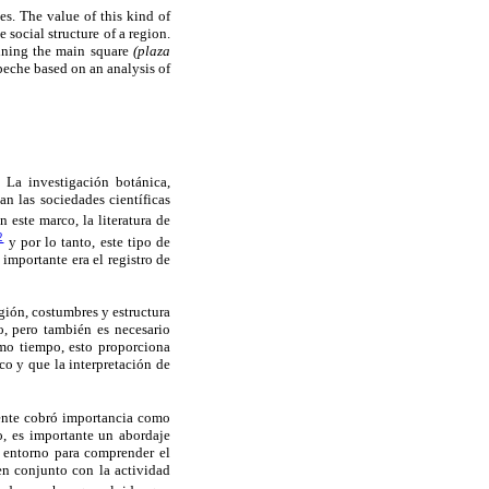
es. The value of this kind of
e social structure of a region.
mining the main square
(plaza
peche based on an analysis of
 La investigación botánica,
an las sociedades científicas
 este marco, la literatura de
2
y por lo tanto, este tipo de
 importante era el registro de
egión, costumbres y estructura
, pero también es necesario
smo tiempo, esto proporciona
co y que la interpretación de
ente cobró importancia como
, es importante un abordaje
u entorno para comprender el
 en conjunto con la actividad