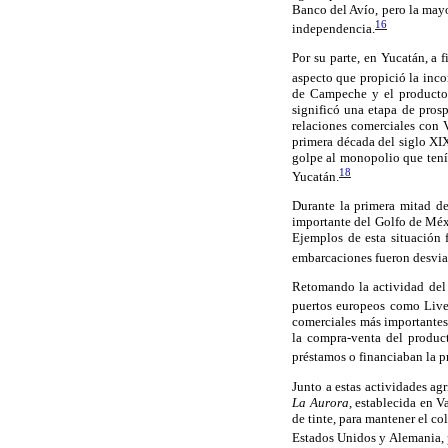
Banco del Avío, pero la mayo
16
independencia.
Por su parte, en Yucatán, a 
aspecto que propició la inc
de Campeche y el producto 
significó una etapa de pros
relaciones comerciales con 
primera década del siglo XIX
golpe al monopolio que tenía
18
Yucatán.
Durante la primera mitad de
importante del Golfo de Méxi
Ejemplos de esta situación 
embarcaciones fueron desviad
Retomando la actividad del 
puertos europeos como Liver
comerciales más importantes
la compra-venta del produc
préstamos o financiaban la pr
Junto a estas actividades agr
La Aurora,
establecida en Va
de tinte, para mantener el co
Estados Unidos y Alemania, p