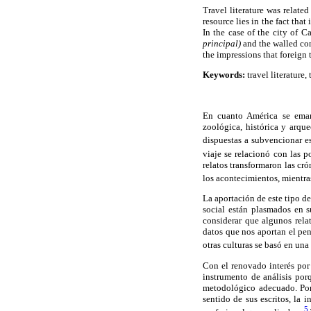
Travel literature was relate
resource lies in the fact that
In the case of the city of 
principal)
and the walled con
the impressions that foreign 
Keywords:
travel literature,
En cuanto América se emanc
zoológica, histórica y arque
dispuestas a subvencionar es
viaje se relacionó con las p
relatos transformaron las cró
los acontecimientos, mientras
La aportación de este tipo de
social están plasmados en 
considerar que algunos rela
datos que nos aportan el pen
otras culturas se basó en una 
Con el renovado interés por
instrumento de análisis po
metodológico adecuado. Por 
sentido de sus escritos, la 
5