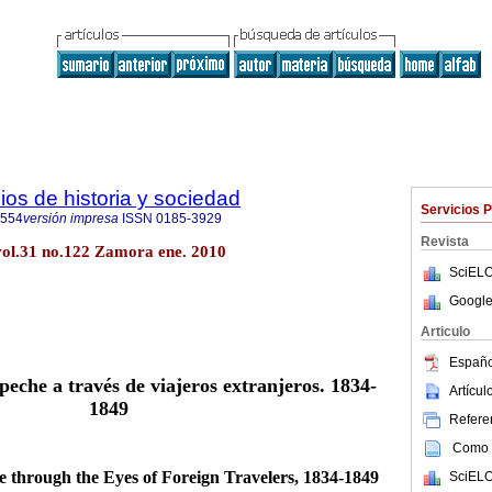
ios de historia y sociedad
Servicios 
7554
versión impresa
ISSN
0185-3929
Revista
. vol.31 no.122 Zamora ene. 2010
SciELO
Google
Articulo
Españo
che a través de viajeros extranjeros. 1834-
Artícu
1849
Referen
Como c
 through the Eyes of Foreign Travelers, 1834-1849
SciELO