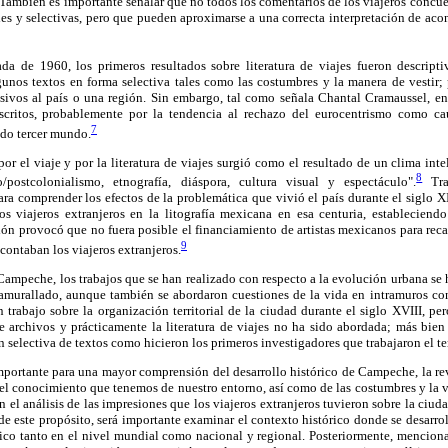
También es importante señalar que no todos los comentarios de los viajeros concue
les y selectivas, pero que pueden aproximarse a una correcta interpretación de ac
a de 1960, los primeros resultados sobre literatura de viajes fueron descript
gunos textos en forma selectiva tales como las costumbres y la manera de vestir; 
sivos al país o una región. Sin embargo, tal como señala Chantal Cramaussel, en
escritos, probablemente por la tendencia al rechazo del eurocentrismo como ca
7
ado tercer mundo.
por el viaje y por la literatura de viajes surgió como el resultado de un clima int
8
o/postcolonialismo, etnografía, diáspora, cultura visual y espectáculo".
Tra
ra comprender los efectos de la problemática que vivió el país durante el siglo X
los viajeros extranjeros en la litografía mexicana en esa centuria, estableciendo
ón provocó que no fuera posible el financiamiento de artistas mexicanos para rec
9
contaban los viajeros extranjeros.
 Campeche, los trabajos que se han realizado con respecto a la evolución urbana se 
o amurallado, aunque también se abordaron cuestiones de la vida en intramuros co
trabajo sobre la organización territorial de la ciudad durante el siglo XVIII, pero
e archivos y prácticamente la literatura de viajes no ha sido abordada; más bien 
ón selectiva de textos como hicieron los primeros investigadores que trabajaron el 
mportante para una mayor comprensión del desarrollo histórico de Campeche, la rev
l conocimiento que tenemos de nuestro entorno, así como de las costumbres y la vi
en el análisis de las impresiones que los viajeros extranjeros tuvieron sobre la ci
e este propósito, será importante examinar el contexto histórico donde se desarrolla
co tanto en el nivel mundial como nacional y regional. Posteriormente, menciona