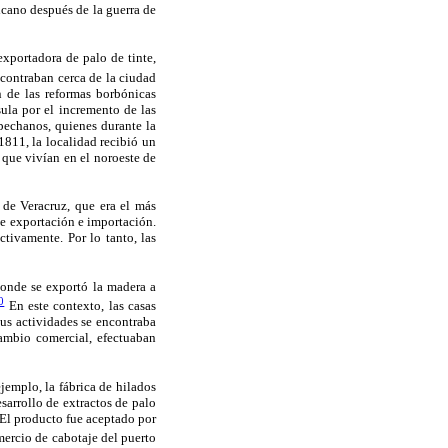
icano después de la guerra de
exportadora de palo de tinte,
contraban cerca de la ciudad
 de las reformas borbónicas
ula por el incremento de las
pechanos, quienes durante la
1811, la localidad recibió un
 que vivían en el noroeste de
 de Veracruz, que era el más
de exportación e importación.
tivamente. Por lo tanto, las
donde se exportó la madera a
0
En este contexto, las casas
us actividades se encontraba
ambio comercial, efectuaban
ejemplo, la fábrica de hilados
sarrollo de extractos de palo
. El producto fue aceptado por
mercio de cabotaje del puerto