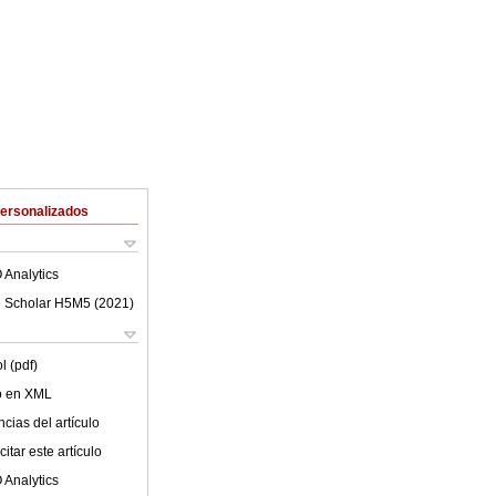
Personalizados
 Analytics
 Scholar H5M5 (
2021
)
l (pdf)
lo en XML
cias del artículo
itar este artículo
 Analytics