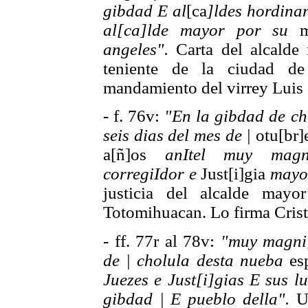
gibdad E al
[ca
]ldes hordinar
al[ca]lde mayor por su
m
angeles".
Carta del alcalde 
teniente de la ciudad de
mandamiento del virrey Luis d
- f. 76v:
"En la gibdad de ch
seis dias del mes de |
otu[br]
a[ñ]os
anItel muy magni
corregiIdor e
Just[i]gia
mayo
justicia del alcalde mayo
Totomihuacan. Lo firma Cris
- ff. 77r al 78v:
"muy magni[
de | cholula desta nueba
esp
Juezes e Just[i]gias E sus lu
gibdad | E pueblo della".
Un