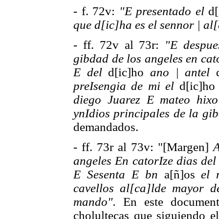
- f. 72v:
"E presentado el
d[
que d[ic]ha es el sennor | a
- ff. 72v al 73r:
"E despue
gibdad de los angeles en cato
E del
d[ic]ho
ano | antel
d
preIsengia de mi el
d[ic]h
diego Juarez E mateo hixo
ynIdios principales de la gi
demandados.
- ff. 73r al 73v: "[Margen]
A
angeles En catorIze dias del
E Sesenta E bn
a[ñ]os
el 
cavellos al[ca]lde mayor 
mando".
En este documento
cholultecas que siguiendo e