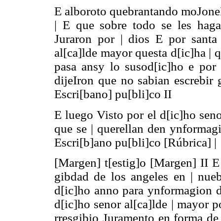
E alboroto quebrantando moJoneIr
| E que sobre todo se les haga
Juraron por | dios E por santa 
al[ca]lde mayor questa d[ic]ha | 
pasa ansy lo susod[ic]ho e por 
dijeIron que no sabian escrebir 
Escri[bano] pu[bli]co II
E luego Visto por el d[ic]ho sen
que se | querellan den ynformagi
Escri[b]ano pu[bli]co [Rúbrica] |
[Margen] t[estig]o [Margen] II E
gibdad de los angeles en | nueb
d[ic]ho anno para ynformagion de
d[ic]ho senor al[ca]lde | mayor p
rresgibio Juramento en forma de 