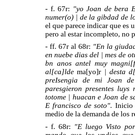
- f. 67r:
"yo Joan de bera E
numer(o) | de la gibdad de l
el que parece indicar que es 
pero al estar incompleto, no
- ff. 67r al 68r:
"En la giudad
en nuebe dias del | mes de ot
bn anos antel muy magni[fi
al[ca]lde
ma[yo]r
| desta d
preIsengia de mi Joan de
paresgieron presentes luys
totome | huacan e Joan de s
E francisco de soto".
Inicio 
medio de la demanda de los r
- f. 68r:
"E luego Visto por
mando que los yndios que 