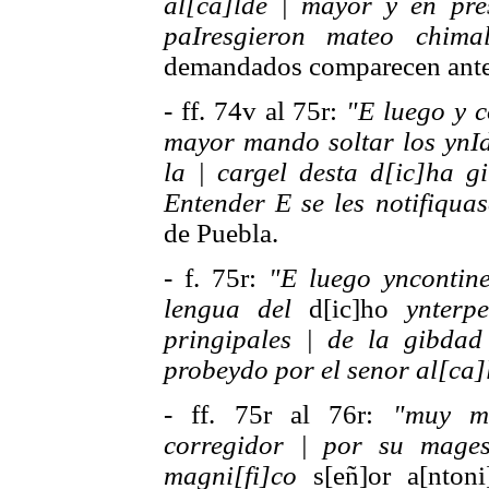
al[ca]lde | mayor y en pre
paIresgieron mateo chimal
demandados comparecen ante 
- ff. 74v al 75r:
"E luego y c
mayor mando soltar los ynI
la | cargel desta d[ic]ha 
Entender E se les notifiquas
de Puebla.
- f. 75r:
"E luego yncontine
lengua del
d[ic]ho
ynterp
pringipales | de la gibda
probeydo por el senor al[ca]
- ff. 75r al 76r:
"muy ma
corregidor | por su mage
magni[fi]co
s[eñ]or a[nton