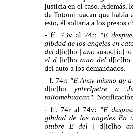
justicia en el caso. Además, l
de Totomihuacan que había e
esto, él soltaría a los presos 
- ff. 73v al 74r:
"E despue
gibdad de los angeles en cato
del
d[ic]ho
| ano
susod[ic]h
el d
[ic]ho
auto del
d[ic]h
del auto a los demandados.
- f. 74r:
"E Ansy mismo dy a 
d[ic]ho
ynterIpetre a J
toItomehuacan".
Notificación
- ff. 74r al 74v:
"E despue
gibdad de los angeles En d
otubre E del |
d[ic]ho
a