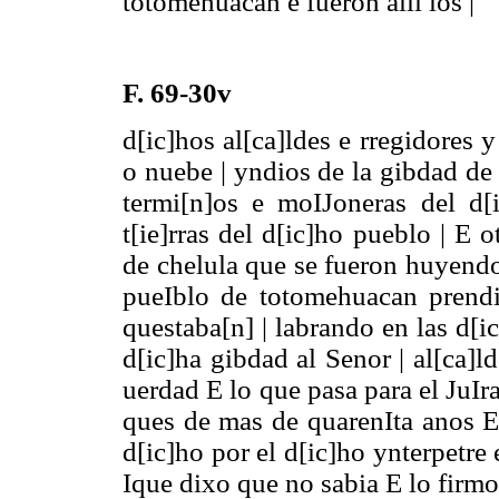
totomehuacan e fueron alli los |
F. 69-30v
d[ic]hos al[ca]ldes e rregidores 
o nuebe | yndios de la gibdad de 
termi[n]os e moIJoneras del d
t[ie]rras del d[ic]ho pueblo | E
de chelula que se fueron huyendo 
pueIblo de totomehuacan prendi
questaba[n] | labrando en las d[ic
d[ic]ha gibdad al Senor | al[ca]l
uerdad E lo que pasa para el JuIr
ques de mas de quarenIta anos E 
d[ic]ho por el d[ic]ho ynterpetre 
Ique dixo que no sabia E lo firmo 