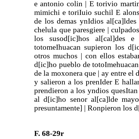
e antonio colin | E torivio marti
mimichi e toriIuio suchil E alo
de los demas ynIdios al[ca]ldes 
chelula que paresgiere | culpado
los susod[ic]hos al[cal]des 
totomeIhuacan supieron los d[i
otros muchos | con ellos estaban
d[ic]ho pueblo de totoImehuacan 
de la moxonera que | ay entre el
y salieron a los prenIder E hall
prendieron a los yndios quesItan
al d[ic]ho senor al[ca]lde may
presuntamente] | Ronpieron los d
F. 68-29r