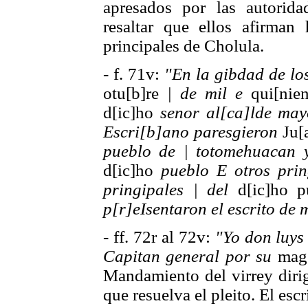
apresados por las autorid
resaltar que ellos afirman
principales de Cholula.
- f. 71v:
"En la gibdad de los
otu[b]re
| de mil e
qui[nie
d[ic]ho
senor al[ca]lde may
Escri[b]ano paresgieron
Ju[
pueblo de | totomehuacan 
d[ic]ho
pueblo E otros prin
pringipales | del
d[ic]ho p
p[r]eIsentaron el escrito de
- ff. 72r al 72v:
"Yo don luys
Capitan general por su
mag[
Mandamiento del virrey dirig
que resuelva el pleito. El es