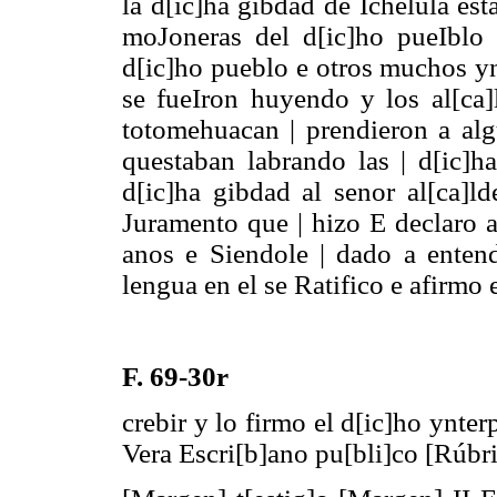
la d[ic]ha gibdad de Ichelula est
moJoneras del d[ic]ho pueIblo 
d[ic]ho pueblo e otros muchos yn
se fueIron huyendo y los al[ca]
totomehuacan | prendieron a alg
questaban labrando las | d[ic]ha
d[ic]ha gibdad al senor al[ca]l
Juramento que | hizo E declaro a
anos e Siendole | dado a entende
lengua en el se Ratifico e afirmo 
F. 69-30r
crebir y lo firmo el d[ic]ho ynter
Vera Escri[b]ano pu[bli]co [Rúbri