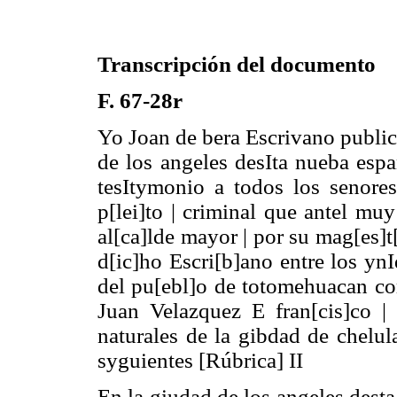
Transcripción del documento
F. 67-28r
Yo Joan de bera Escrivano public
de los angeles desIta nueba esp
tesItymonio a todos los senore
p[lei]to | criminal que antel muy
al[ca]lde mayor | por su mag[es]t
d[ic]ho Escri[b]ano entre los ynI
del pu[ebl]o de totomehuacan co
Juan Velazquez E fran[cis]co |
naturales de la gibdad de chelula 
syguientes [Rúbrica] II
En la giudad de los angeles desta