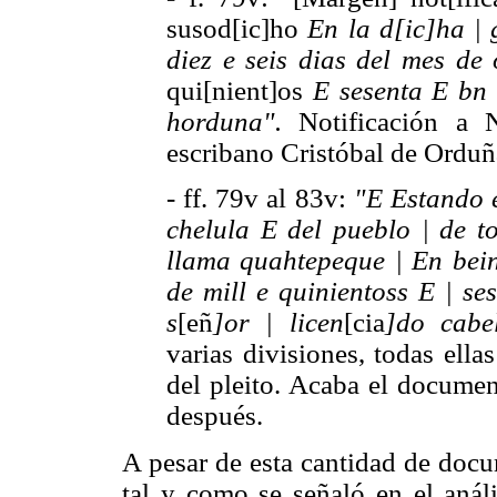
susod[ic]ho
En la d[ic]ha | 
diez e seis dias del mes de 
qui[nient]os
E sesenta E bn
horduna".
Notificación a N
escribano Cristóbal de Orduñ
- ff. 79v al 83v:
"E Estando e
chelula E del pueblo | de 
llama quahtepeque | En bein
de mill e quinientoss E | se
s
[eñ
]or | licen
[cia
]do cabe
varias divisiones, todas ellas
del pleito. Acaba el docume
después.
A pesar de esta cantidad de docu
tal y como se señaló en el análi