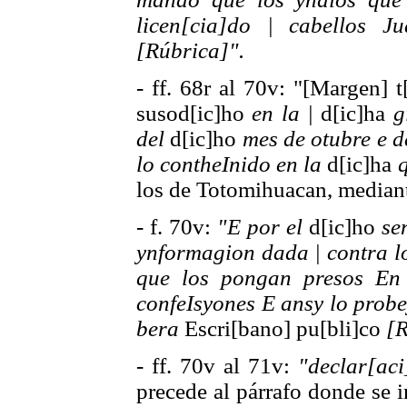
licen[cia]do | cabellos J
[Rúbrica]".
- ff. 68r al 70v: "[Margen] 
susod[ic]ho
en la |
d[ic]ha
g
del
d[ic]ho
mes de otubre e d
lo contheInido en la
d[ic]ha
q
los de Totomihuacan, mediante
- f. 70v:
"E por el
d[ic]ho
se
ynformagion dada | contra l
que los pongan presos En 
confeIsyones E ansy lo probe
bera
Escri[bano] pu[bli]co
[R
- ff. 70v al 71v:
"declar[aci
precede al párrafo donde se i