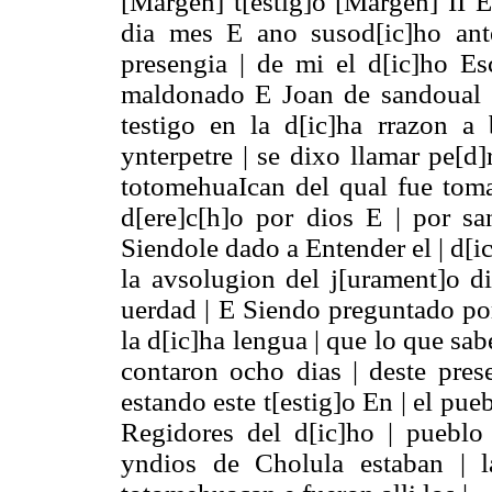
[Margen] t[estig]o [Margen] II E
dia mes E ano susod[ic]ho ante
presengia | de mi el d[ic]ho Esc
maldonado E Joan de sandoual | 
testigo en la d[ic]ha rrazon a
ynterpetre | se dixo llamar pe[d
totomehuaIcan del qual fue tom
d[ere]c[h]o por dios E | por sa
Siendole dado a Entender el | d[i
la avsolugion del j[urament]o d
uerdad | E Siendo preguntado por 
la d[ic]ha lengua | que lo que sab
contaron ocho dias | deste pres
estando este t[estig]o En | el pu
Regidores del d[ic]ho | puebl
yndios de Cholula estaban | l