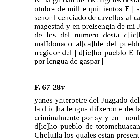
otubre de mill e quinientos E | 
senor licenciado de cavellos al[c
magestad y en preIsengia de mi J
de los del numero desta d[ic]
malIdonado al[ca]lde del pueb
rregidor del | d[ic]ho pueblo E 
por lengua de gaspar |
F. 67-28v
yanes ynterpetre del Juzgado del
la d[ic]ha lengua diIxeron e decl
criminalmente por sy y en | nonb
d[ic]ho pueblo de totomehuacan
CholuIla los quales estan present