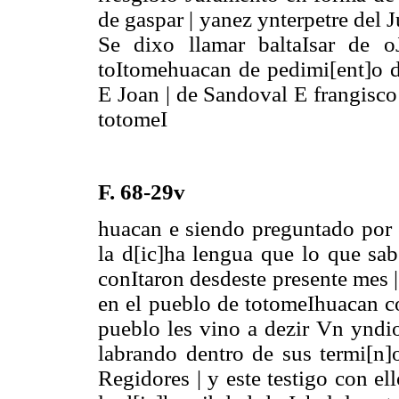
de gaspar | yanez ynterpetre del 
Se dixo llamar baltaIsar de o
toItomehuacan de pedimi[ent]o de
E Joan | de Sandoval E frangisco
totomeI
F. 68-29v
huacan e siendo preguntado por el
la d[ic]ha lengua que lo que sab
conItaron desdeste presente mes |
en el pueblo de totomeIhuacan co
pueblo les vino a dezir Vn yndi
labrando dentro de sus termi[n]o
Regidores | y este testigo con e