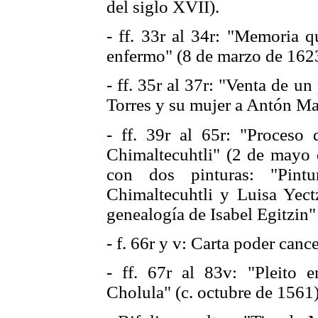
del siglo XVII).
- ff. 33r al 34r: "Memoria 
enfermo" (8 de marzo de 162
- ff. 35r al 37r: "Venta de u
Torres y su mujer a Antón Ma
- ff. 39r al 65r: "Proces
Chimaltecuhtli" (2 de mayo 
con dos pinturas: "Pint
Chimaltecuhtli y Luisa Yectz
genealogía de Isabel Egitzin" 
- f. 66r y v: Carta poder canc
- ff. 67r al 83v: "Pleito 
Cholula" (c. octubre de 1561)