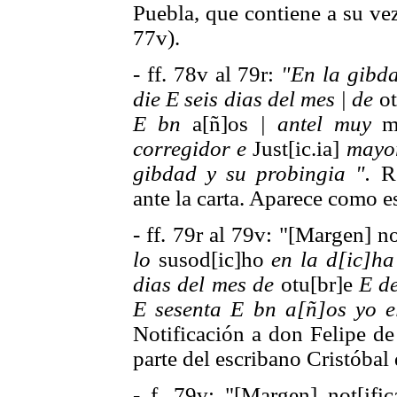
Puebla, que contiene a su vez
77v).
- ff. 78v al 79r:
"En la gibd
die E seis dias del mes | de
ot
E bn
a[ñ]os
| antel muy
ma
corregidor e
Just[ic.ia]
mayo
gibdad y su probingia ".
Re
ante la carta. Aparece como e
- ff. 79r al 79v: "[Margen] n
lo
susod[ic]ho
en la d[ic]ha
dias del mes de
otu[br]e
E de
E sesenta E bn a[ñ]os yo e
Notificación a don Felipe d
parte del escribano Cristóbal
- f. 79v: "[Margen] not[if