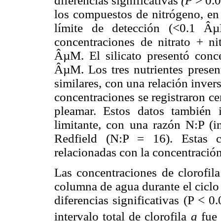
diferencias significativas
(P
> 0.0
los compuestos de nitrógeno, en 
límite de detección (<0.1 Âµ
concentraciones de nitrato + ni
ÂµM. El silicato presentó conce
ÂµM. Los tres nutrientes presen
similares, con una relación invers
concentraciones se registraron ce
pleamar. Estos datos también i
limitante, con una razón N:P (i
Redfield (N:P = 16). Estas c
relacionadas con la concentración
Las concentraciones de clorofil
columna de agua durante el ciclo
diferencias significativas (P < 0
intervalo total de clorofila
a
fue 