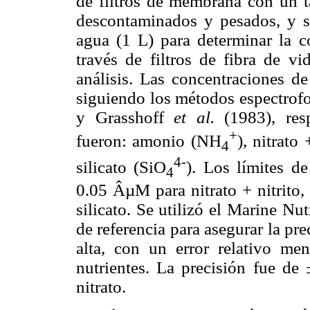
de filtros de membrana con un 
descontaminados y pesados, y s
agua (1 L) para determinar la c
través de filtros de fibra de v
análisis. Las concentraciones de
siguiendo los métodos espectrofo
y Grasshoff
et al.
(1983), resp
+
fueron: amonio (NH
), nitrato
4
4-
silicato (SiO
). Los límites d
4
0.05 ÂµM para nitrato + nitrito
silicato. Se utilizó el Marine N
de referencia para asegurar la pr
alta, con un error relativo me
nutrientes. La precisión fue de
nitrato.