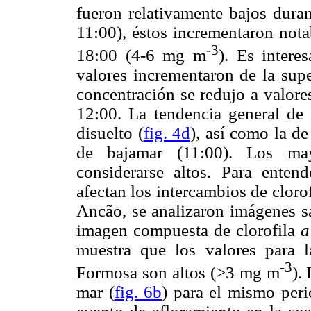
fueron relativamente bajos duran
11:00), éstos incrementaron nota
-3
18:00 (4-6 mg m
). Es intere
valores incrementaron de la supe
concentración se redujo a valores
12:00. La tendencia general de 
disuelto (
fig. 4d
), así como la de
de bajamar (11:00). Los ma
considerarse altos. Para enten
afectan los intercambios de cloro
Ancão, se analizaron imágenes sa
imagen compuesta de clorofila
a
muestra que los valores para 
-3
Formosa son altos (>3 mg m
).
mar (
fig. 6b
) para el mismo per