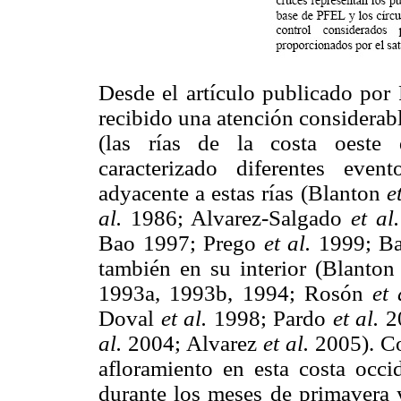
Desde el artículo publicado por 
recibido una atención considerabl
(las rías de la costa oeste 
caracterizado diferentes eve
adyacente a estas rías (Blanton
e
al.
1986; Alvarez-Salgado
et al.
Bao 1997; Prego
et al.
1999; B
también en su interior (Blanto
1993a, 1993b, 1994; Rosón
et 
Doval
et al.
1998; Pardo
et al.
2
al.
2004; Alvarez
et al.
2005). Co
afloramiento en esta costa occi
durante los meses de primavera 