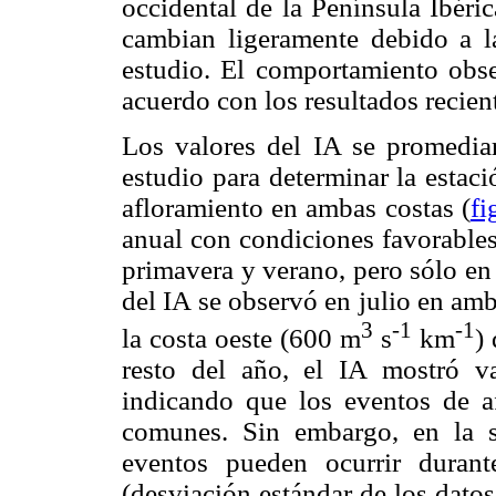
occidental de la Península Ibéri
cambian ligeramente debido a la
estudio. El comportamiento obse
acuerdo con los resultados recie
Los valores del IA se promedia
estudio para determinar la estac
afloramiento en ambas costas (
fi
anual con condiciones favorables
primavera y verano, pero sólo en
del IA se observó en julio en am
3
-1
-1
la costa oeste (600 m
s
km
)
resto del año, el IA mostró va
indicando que los eventos de a
comunes. Sin embargo, en la s
eventos pueden ocurrir durant
(desviación estándar de los dato