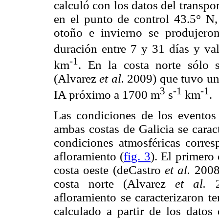
calculó con los datos del transp
en el punto de control 43.5° N
otoño e invierno se produjero
duración entre 7 y 31 días y v
-1
km
. En la costa norte sólo s
(Alvarez
et al.
2009) que tuvo una
3
-1
-1
IA próximo a 1700 m
s
km
.
Las condiciones de los eventos
ambas costas de Galicia se carac
condiciones atmosféricas corres
afloramiento (
fig. 3
). El primero
costa oeste (deCastro
et al.
2008)
costa norte (Alvarez
et al.
20
afloramiento se caracterizaron t
calculado a partir de los datos 