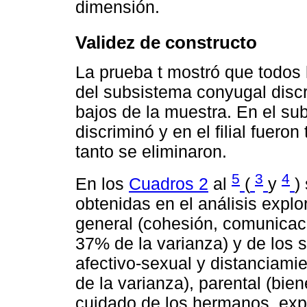
dimensión.
Validez de constructo
La prueba t mostró que todos 
del subsistema conyugal discr
bajos de la muestra. En el su
discriminó y en el filial fueron
tanto se eliminaron.
5
3
4
En los
Cuadros 2
al
(
y
)
obtenidas en el análisis explo
general (cohesión, comunicaci
37% de la varianza) y de los 
afectivo-sexual y distanciamie
de la varianza), parental (bie
cuidado de los hermanos, expl