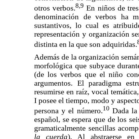
8,9
otros verbos.
En niños de tres
denominación de verbos ha mo
sustantivos, lo cual es atribui
representación y organización se
distinta en la que son adquiridas.
Además de la organización semánt
morfológica que subyace durante
(de los verbos que el niño co
argumentos. El paradigma est
resumirse en raíz, vocal temátic
I posee el tiempo, modo y aspecto
10
persona y el número.
Dada la 
español, se espera que de los se
gramaticalmente sencillas acom
la cuerda
). Al abstraerse en