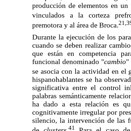
producción de elementos en un 
vinculados a la corteza prefro
21,3
premotora y al área de Broca.
Durante la ejecución de los para
cuando se deben realizar cambios
que están en competencia par
funcional denominado "
cambio
" 
se asocia con la actividad en el g
hispanohablantes se ha observado
significativa entre el control 
palabras semánticamente relaci
ha dado a esta relación es q
cognitivamente irregular por pre
silencio, la intervención de las
41
de
clusters
.
Para el caso de 