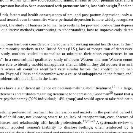
ic in women with low socioeconomic status; it leads to poor prenatal care, and m
5
pression has also been associated with premature births, low birth weight,
and an i
 risk factors and health consequences of pre- and post-partum depression, only a 
d and treated, even in countries where perinatal depression is more widely recogniz
spect, the study of barriers to formal help seeking for pre- and post-partum depres
h qualitative methods, contributing to understanding how to improve early detect
mptoms has been considered a prerequisite for seeking mental health care. In this r
ic minority mothers in the United States (U.S.), lack of recognition of depressi
is study, mothers tended to normalize or minimize their stress experiences in o
. In a cross-cultural qualitative study of eleven Western and non-Western countri
e able to identify morbid unhappiness after childbirth, they did not see it as an i
rs across all countries identified very similar factors that contributed to h
m. Physical illness and discomfort were a cause of unhappiness in the former, and l
roblems with the infant, in the latter.
19
ces have a significant influence on decision-making about treatment.
In a large,
20
eferences and attitudes regarding treatment for depression, Goodman
found that a
e psychotherapy (92% individual; 14% group) and would agree to take medication
seeking professional treatment for depression and anxiety in the perinatal period t
ck of child care, not knowing where to go, lack of transportation, cost, absence of
17,20-22
ences, and relationship with health professionals.
A systematic review to
ssion reported women's inability to disclose feelings, often reinforced by
respond to the mothers' emotional and practical needs, as common barriers to treatme