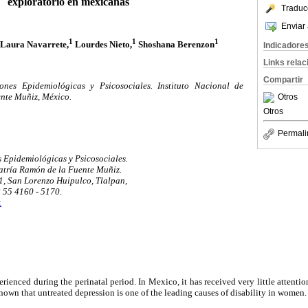
exploratorio en mexicanas
Traduc
Enviar 
1
1
1
Laura Navarrete,
Lourdes Nieto,
Shoshana Berenzon
Indicadore
Links rela
Compartir
iones Epidemiológicas y Psicosociales. Instituto Nacional de
nte Muñiz, México.
Otros
Otros
Permali
s Epidemiológicas y Psicosociales.
iatría Ramón de la Fuente Muñiz.
1, San Lorenzo Huipulco, Tlalpan,
2 55 4160 - 5170.
x
rienced during the perinatal period. In Mexico, it has received very little attenti
 known that untreated depression is one of the leading causes of disability in women.