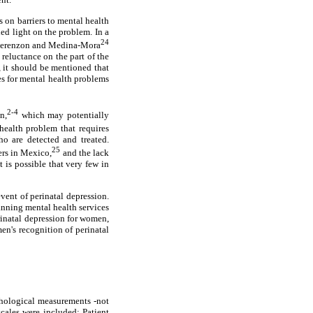
 on barriers to mental health
ed light on the problem. In a
24
, Berenzon and Medina-Mora
reluctance on the part of the
, it should be mentioned that
es for mental health problems
2-4
n,
which may potentially
health problem that requires
ho are detected and treated.
25
ers in Mexico,
and the lack
 is possible that very few in
vent of perinatal depression.
anning mental health services
rinatal depression for women,
en's recognition of perinatal
ychological measurements -not
scales were included: Patient