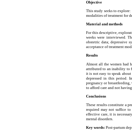
Objective
This study seeks to explore:
modalities of treatment for de
Material and methods
For this descriptive, explor
weeks were interviewed. Th
obstetric data; depressive 
acceptance of treatment modal
Results
Almost all the women had he
attributed to an inability t
it is not easy to speak abou
depressed in this period. 
pregnancy or breastfeeding, 
to afford care and not having
Conclusions
These results constitute a p
required may not suffice to 
effective care, it is necessa
mental disorders.
Key words:
Post-partum depre