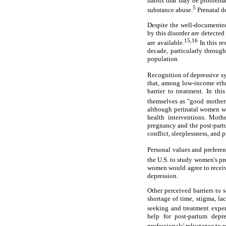
habits that may be problemat
5
substance abuse.
Prenatal de
Despite the well-documented
by this disorder are detecte
15,16
are available.
In this re
decade, particularly throug
population.
Recognition of depressive sy
that, among low-income ethn
barrier to treatment. In th
themselves as "good mothers"
although perinatal women wer
health interventions. Mothe
pregnancy and the post-partu
conflict, sleeplessness, and p
Personal values and preferen
the U.S. to study women's pr
women would agree to receiv
depression.
Other perceived barriers to 
shortage of time, stigma, la
seeking and treatment experi
help for post-partum depre
professionals' reluctance to 