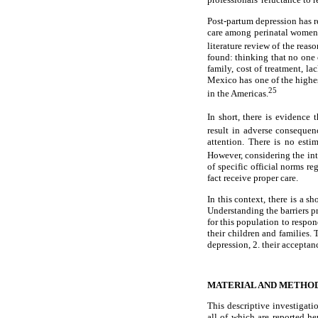
Post-partum depression has r
care among perinatal women. 
literature review of the re
found: thinking that no one 
family, cost of treatment, l
Mexico has one of the highes
25
in the Americas.
In short, there is evidence
result in adverse consequen
attention. There is no esti
However, considering the int
of specific official norms r
fact receive proper care.
In this context, there is a 
Understanding the barriers p
for this population to respo
their children and families.
depression, 2. their acceptanc
MATERIAL AND METHO
This descriptive investigati
all of which are reported he