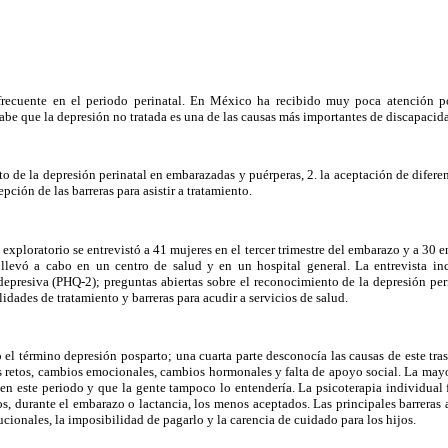
frecuente en el periodo perinatal. En México ha recibido muy poca atención po
sabe que la depresión no tratada es una de las causas más importantes de discapacid
to de la depresión perinatal en embarazadas y puérperas, 2. la aceptación de difer
epción de las barreras para asistir a tratamiento.
 exploratorio se entrevistó a 41 mujeres en el tercer trimestre del embarazo y a 30 e
 llevó a cabo en un centro de salud y en un hospital general. La entrevista i
depresiva (PHQ-2); preguntas abiertas sobre el reconocimiento de la depresión perin
dades de tratamiento y barreras para acudir a servicios de salud.
el término depresión posparto; una cuarta parte desconocía las causas de este trast
s retos, cambios emocionales, cambios hormonales y falta de apoyo social. La mayo
r en este periodo y que la gente tampoco lo entendería. La psicoterapia individual
, durante el embarazo o lactancia, los menos aceptados. Las principales barreras al
tucionales, la imposibilidad de pagarlo y la carencia de cuidado para los hijos.