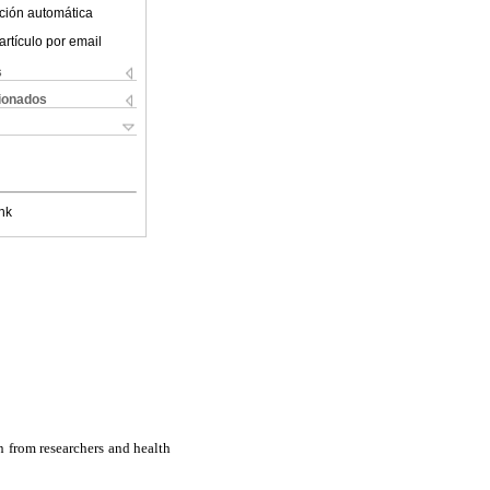
ción automática
artículo por email
s
cionados
nk
on from researchers and health