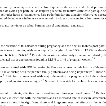
yen una primera aproximación a los requisitos de atención de la depresión e
dad de ayuda por parte de las mujeres puede no ser motivo suficiente para que ac
s actitudes hacia el tratamiento. Para poder brindar una atención efectiva es necesa
salud de mujeres e infantes en este periodo, incluyan una atención a los trastornos 
sparto, servicios de salud, barreras para el tratamiento, embarazo.
to the presence of this disorder during pregnancy and the first six months post-part
es across countries, with rates typically ranging from 6.5% to 12.9% in devel
2-4
from 6.66% to 24.6%.
Prenatal depression is also fairly common worldwide, a
2,6
prenatal major depression is found in 12.3% to 14% of pregnant women.
ctors associated with PPD depression in Mexican women include history of depress
4
cult relationship with the partner, family problems and being unpartnered.
These ris
8
es.
Risk factors associated with major depression in pregnancy include a histo
2,9
pport, and previous miscarriages.
Several of these risk factors have been observ
11
ntal to infants, affecting their cognitive and language development.
Babies 
eir early interactions with their mothers and an increased rate of insecure attachmen
may also result in significant short- and long-term negative effects on the mother