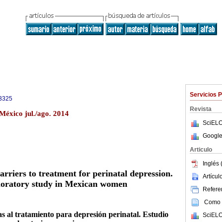
Servicios 
3325
Revista
México jul./ago. 2014
SciELO
Google
Articulo
Inglés 
arriers to treatment for perinatal depression.
Artícu
loratory study in Mexican women
Referen
Como c
s al tratamiento para depresión perinatal. Estudio
SciELO