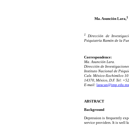
1
Ma. Asunción Lara,
1
Dirección de Investigac
Psiquiatría Ramón de la Fue
Correspondence:
Ma. Asunción Lara.
Dirección de Investigacione
Instituto Nacional de Psiqu
Calz. México-Xochimilco 10
14370, México, D.F. Tel: +5
E-mail:
laracan@imp.edu.m
ABSTRACT
Background
Depression is frequently expe
service providers. It is well