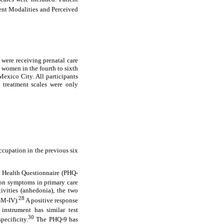
ment Modalities and Perceived
 were receiving prenatal care
 women in the fourth to sixth
Mexico City. All participants
o treatment scales were only
ccupation in the previous six
nt Health Questionnaire (PHQ-
sion symptoms in primary care
tivities (anhedonia), the two
28
SM-IV).
A positive response
instrument has similar test
30
pecificity.
The PHQ-9 has