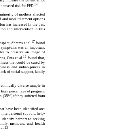
ay increase the potential for
14
ncreased risk for PPD.
minority of mothers affected
ed and more treatment options
sion has increased in the past
ion and intervention in this
17
espect, Abrams et al.
found
ve symptoms was an important
rder to preserve an image of
18
es, Oats et al.
found that,
llness that could be cured by
appiness and unhap-piness in
ack of social support, family
 ethnically diverse sample in
 high percentage of pregnant
 (35%) if they suffered from
hat have been identified are:
 interpersonal support, help-
 identify barriers to seeking
 family members; and health
23
nt.