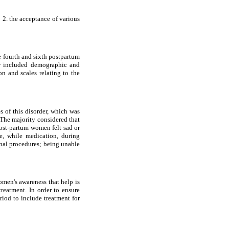
 2. the acceptance of various
e fourth and sixth postpartum
ew included demographic and
n and scales relating to the
 of this disorder, which was
 The majority considered that
post-partum women felt sad or
e, while medication, during
onal procedures; being unable
omen's awareness that help is
treatment. In order to ensure
eriod to include treatment for