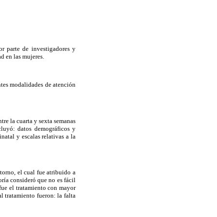
r parte de investigadores y
ad en las mujeres.
entes modalidades de atención
ntre la cuarta y sexta semanas
ncluyó: datos demográficos y
atal y escalas relativas a la
orno, el cual fue atribuido a
ría consideró que no es fácil
 fue el tratamiento con mayor
 tratamiento fueron: la falta