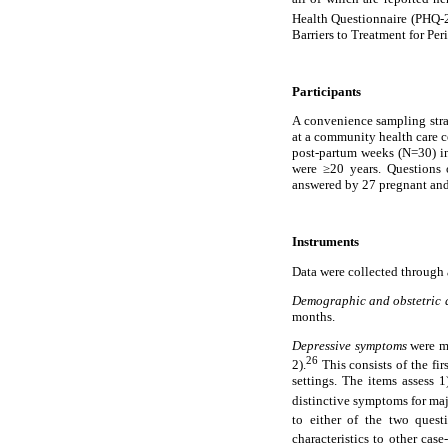
Health Questionnaire (PHQ-2
Barriers to Treatment for Per
Participants
A convenience sampling strat
at a community health care c
post-partum weeks (N=30) in 
were ≥20 years. Questions o
answered by 27 pregnant an
Instruments
Data were collected through 
Demographic and obstetric 
months.
Depressive symptoms
were me
26
2).
This consists of the fir
settings. The items assess 1
distinctive symptoms for maj
to either of the two questi
characteristics to other cas