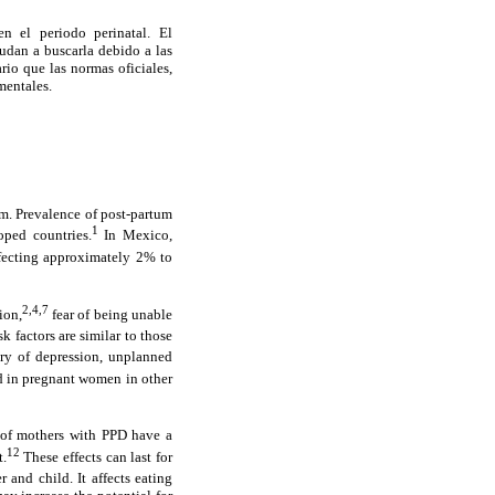
n el periodo perinatal. El
udan a buscarla debido a las
rio que las normas oficiales,
mentales.
um. Prevalence of post-partum
1
oped countries.
In Mexico,
ffecting approximately 2% to
2,4,7
ion,
fear of being unable
k factors are similar to those
ry of depression, unplanned
ed in pregnant women in other
of mothers with PPD have a
12
t.
These effects can last for
 and child. It affects eating