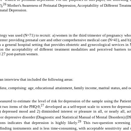
26
),
Mother's Awareness of Perinatal Depression, Acceptability of Different Treat
inatal Depression.
egy was used (N=71) to recruit: a) women in the third trimester of pregnancy who
enter providing prenatal care and other comprehensive medical care (N=41), and b)
a general hospital setting that provides obstetric and gynecological services in 
n the acceptability of different treatment modalities and perceived barriers t
d 27 post-partum women.
an interview that included the following areas:
data,
comprising: age, educational attainment, family income, marital status, and o
asured to estimate the level of risk for depression of the sample using the Patie
27
st two items of the PHQ-9,
developed as a self-report scale to screen for depres
) depressed mood and 2) diminished interest or pleasure in all, or nearly all, ac
or depressive disorder (Diagnostic and Statistical Manual of Mental Disorders) (D
29
ons indicates that depression is highly likely.
This two-question screening 
e-finding instruments and is less time-consuming, with acceptable sensitivity and s