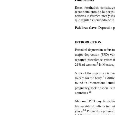
Conclusiones
Estos resultados constitu
reconocimiento de la necesi
barreras instrumentales y la
que regulan el cuidado de la 
Palabras clave:
Depresión po
INTRODUCTION
Perinatal depression refers 
major depression (PPD) vari
reported prevalence varies 
5
21% of women.
In Mexico, 
Some of the psychosocial fa
7
to care for the baby,
a diffi
found in international studi
pregnancy, lack of social su
10
countries.
Maternal PPD may be detrime
higher risk of deficits in th
13
years.
Prenatal depression 