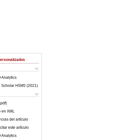
Personalizados
 Analytics
 Scholar H5M5 (
2021
)
(pdf)
lo en XML
cias del artículo
itar este artículo
 Analytics