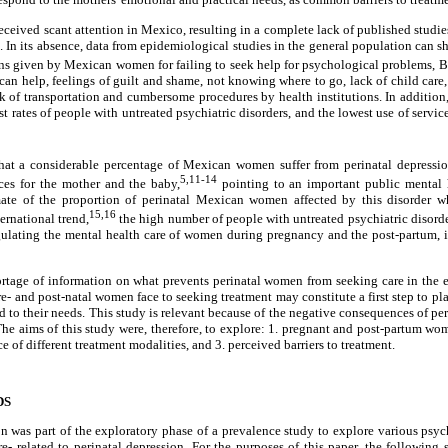
eceived scant attention in Mexico, resulting in a complete lack of published studies
In its absence, data from epidemiological studies in the general population can sh
asons given by Mexican women for failing to seek help for psychological problems
can help, feelings of guilt and shame, not knowing where to go, lack of child care, 
ack of transportation and cumbersome procedures by health institutions. In addition
t rates of people with untreated psychiatric disorders, and the lowest use of servic
 that a considerable percentage of Mexican women suffer from perinatal depressio
5,11-14
ces for the mother and the baby,
pointing to an important public mental 
mate of the proportion of perinatal Mexican women affected by this disorder w
15,16
ernational trend,
the high number of people with untreated psychiatric disord
egulating the mental health care of women during pregnancy and the post-partum, it
shortage of information on what prevents perinatal women from seeking care in the e
re- and post-natal women face to seeking treatment may constitute a first step to pl
nd to their needs. This study is relevant because of the negative consequences of pe
 The aims of this study were, therefore, to explore: 1. pregnant and post-partum wom
e of different treatment modalities, and 3. perceived barriers to treatment.
DS
on was part of the exploratory phase of a prevalence study to explore various ps
re- related to perinatal depression. For the purposes of this paper, the following 