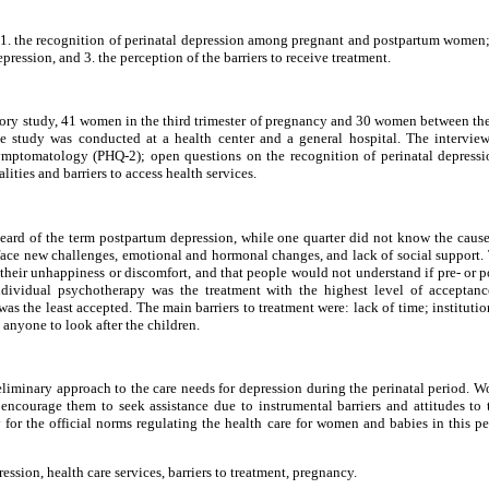
 1. the recognition of perinatal depression among pregnant and postpartum women;
pression, and 3. the perception of the barriers to receive treatment.
atory study, 41 women in the third trimester of pregnancy and 30 women between th
e study was conducted at a health center and a general hospital. The intervi
symptomatology (PHQ-2); open questions on the recognition of perinatal depressio
ities and barriers to access health services.
ard of the term postpartum depression, while one quarter did not know the causes
o face new challenges, emotional and hormonal changes, and lack of social support.
t their unhappiness or discomfort, and that people would not understand if pre- or 
Individual psychotherapy was the treatment with the highest level of acceptanc
was the least accepted. The main barriers to treatment were: lack of time; instituti
 anyone to look after the children.
reliminary approach to the care needs for depression during the perinatal period. W
encourage them to seek assistance due to instrumental barriers and attitudes to 
ry for the official norms regulating the health care for women and babies in this p
ssion, health care services, barriers to treatment, pregnancy.