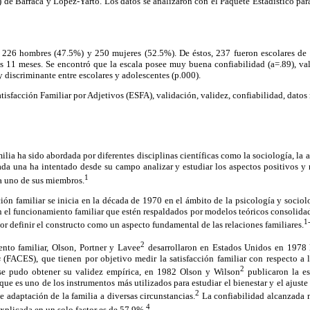
) de Barraca y López-Yarto. Los datos se analizaron con el Paquete Estadístico par
 226 hombres (47.5%) y 250 mujeres (52.5%). De éstos, 237 fueron escolares de
s 11 meses. Se encontró que la escala posee muy buena confiabilidad (a=.89), val
 discriminante entre escolares y adolescentes (p.000).
tisfacción Familiar por Adjetivos (ESFA), validación, validez, confiabilidad, datos
ilia ha sido abordada por diferentes disciplinas científicas como la sociología, la a
da una ha intentado desde su campo analizar y estudiar los aspectos positivos y 
1
a uno de sus miembros.
ción familiar se inicia en la década de 1970 en el ámbito de la psicología y socio
 el funcionamiento familiar que estén respaldados por modelos teóricos consolida
1
or definir el constructo como un aspecto fundamental de las relaciones familiares.
2
nto familiar, Olson, Portner y Lavee
desarrollaron en Estados Unidos en 1978
s
(FACES), que tienen por objetivo medir la satisfacción familiar con respecto a la
2
e pudo obtener su validez empírica, en 1982 Olson y Wilson
publicaron la esc
que es uno de los instrumentos más utilizados para estudiar el bienestar y el ajuste
2
e adaptación de la familia a diversas circunstancias.
La confiabilidad alcanzada 
4
 explicada en un solo factor es de 57.9%.