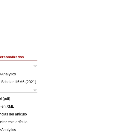
Personalizados
 Analytics
 Scholar H5M5 (
2021
)
l (pdf)
lo en XML
cias del artículo
itar este artículo
 Analytics