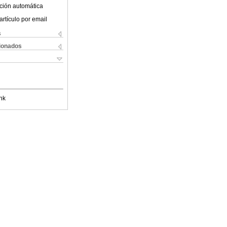
ción automática
artículo por email
s
cionados
nk