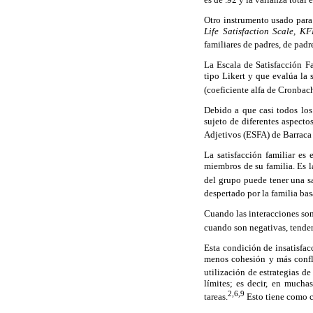
Otro instrumento usado para 
Life Satisfaction Scale, KF
familiares de padres, de padr
La Escala de Satisfacción F
tipo Likert y que evalúa la 
(coeficiente alfa de Cronbac
Debido a que casi todos los 
sujeto de diferentes aspecto
Adjetivos (ESFA) de Barraca
La satisfacción familiar es
miembros de su familia. Es l
del grupo puede tener una s
despertado por la familia bas
Cuando las interacciones son 
cuando son negativas, tenderá
Esta condición de insatisfac
menos cohesión y más confli
utilización de estrategias de
límites; es decir, en mucha
2,6,9
tareas.
Esto tiene como c