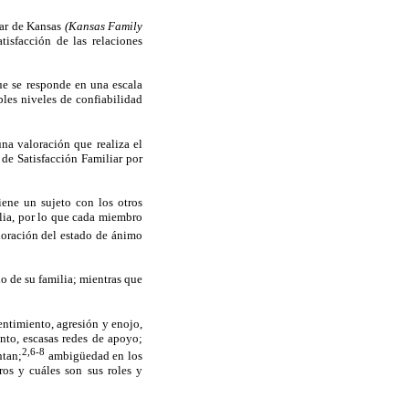
iar de Kansas
(Kansas Family
isfacción de las relaciones
ue se responde en una escala
bles niveles de confiabilidad
una valoración que realiza el
 de Satisfacción Familiar por
iene un sujeto con los otros
ilia, por lo que cada miembro
aloración del estado de ánimo
io de su familia; mientras que
entimiento, agresión y enojo,
nto, escasas redes de apoyo;
2,6-8
ntan;
ambigüedad en los
ros y cuáles son sus roles y