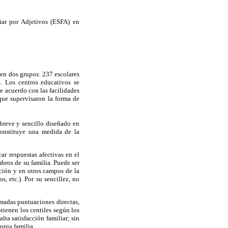
liar por Adjetivos (ESFA) en
 en dos grupos: 237 escolares
. Los centros educativos se
e acuerdo con las facilidades
 que supervisaron la forma de
breve y sencillo diseñado en
 Constituye una medida de la
r respuestas afectivas en el
mbros de su familia. Puede ser
ación y en otros campos de la
, etc.). Por su sencillez, no
amadas puntuaciones directas,
tienen los centiles según los
ta satisfacción familiar; sin
opia familia.