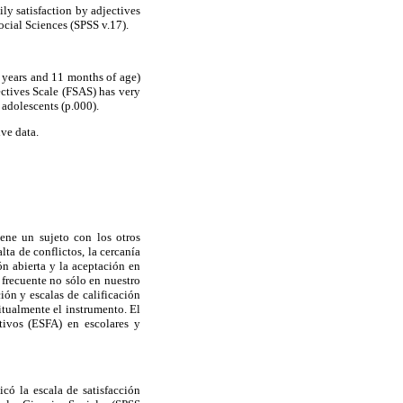
y satisfaction by adjectives
ocial Sciences (SPSS v.17).
years and 11 months of age)
ectives Scale (FSAS) has very
 adolescents (p.000).
ive data.
iene un sujeto con los otros
lta de conflictos, la cercanía
ón abierta y la aceptación en
 frecuente no sólo en nuestro
ión y escalas de calificación
itualmente el instrumento. El
tivos (ESFA) en escolares y
có la escala de satisfacción