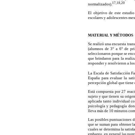
17,18,20
normalizados).
El objetivo de este estudio
escolares y adolescentes me
MATERIAL Y MÉTODOS
Se realizó una encuesta tran
(alumnos de 3° a 6° de pri
seleccionaron porque se enco
que brindaron para la realiz
responder y resolvieron a los
La Escala de Satisfacción F
España para evaluar la sati
percepción global que tiene e
Está compuesta por 27 react
sujeto y que tienen su origen
aplicada tanto individual co
psicología y pedagogía donde
lleva más de 10 minutos com
Las posibles puntuaciones de
que se suman para obtener la
cuales se determina la satis
embargo, en general las puntu