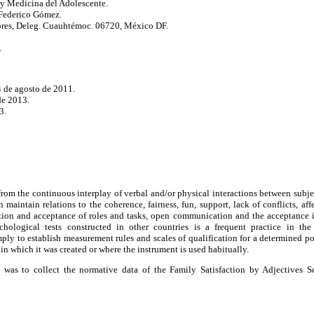
 y Medicina del Adolescente.
 Federico Gómez.
ores, Deleg. Cuauhtémoc. 06720, México DF.
.
4 de agosto de 2011.
de 2013.
3.
s from the continuous interplay of verbal and/or physical interactions between subj
on maintain relations to the coherence, fairness, fun, support, lack of conflicts, af
ation and acceptance of roles and tasks, open communication and the acceptance i
ological tests constructed in other countries is a frequent practice in th
mply to establish measurement rules and scales of qualification for a determined po
in which it was created or where the instrument is used habitually.
y was to collect the normative data of the Family Satisfaction by Adjectives S