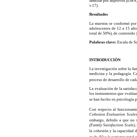
familiar por adjetivos (ESFA
v.17).
Resultados
La muestra se conformó por
adolescentes de 12 a 15 año
total de 50%), de contenido y
Palabras clave:
Escala de Sa
INTRODUCCIÓN
La investigación sobre la fam
medicina y la pedagogía. Ca
proceso de desarrollo de cad
La evaluación de la satisfac
los instrumentos que evalúan
se han hecho en psicología p
Con respecto al funcionamie
Cohesion Evaluation Scale
embargo, debido a que no s
(Family Satisfaction Scale),
la cohesión y la capacidad d
es de .92 y la varianza total