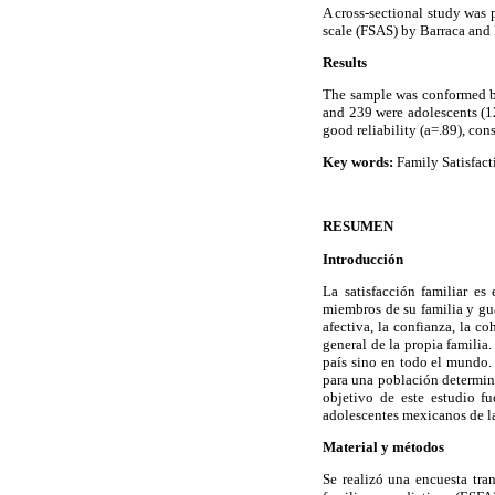
A cross-sectional study was
scale (FSAS) by Barraca and 
Results
The sample was conformed b
and 239 were adolescents (12
good reliability (a=.89), con
Key words:
Family Satisfacti
RESUMEN
Introducción
La satisfacción familiar es
miembros de su familia y guar
afectiva, la confianza, la c
general de la propia familia
país sino en todo el mundo. 
para una población determina
objetivo de este estudio f
adolescentes mexicanos de 
Material y métodos
Se realizó una encuesta tra