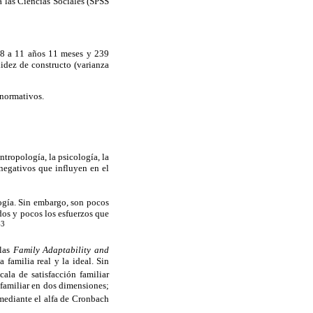
a las Ciencias Sociales (SPSS
 8 a 11 años 11 meses y 239
idez de constructo (varianza
 normativos.
ntropología, la psicología, la
negativos que influyen en el
logía. Sin embargo, son pocos
dos y pocos los esfuerzos que
-3
 las
Family Adaptability and
 familia real y la ideal. Sin
ala de satisfacción familiar
 familiar en dos dimensiones;
mediante el alfa de Cronbach