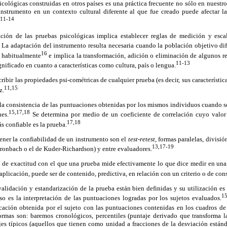
icológicas construidas en otros países es una práctica frecuente no sólo en nuestr
nstrumento en un contexto cultural diferente al que fue creado puede afectar la
11-14
ción de las pruebas psicológicas implica establecer reglas de medición y esca
La adaptación del instrumento resulta necesaria cuando la población objetivo dif
16
za habitualmente
e implica la transformación, adición o eliminación de algunos rea
11-13
nificado en cuanto a características como cultura, país o lengua.
scribir las propiedades psi-cométricas de cualquier prueba (es decir, sus característic
11,15
z.
 a la consistencia de las puntuaciones obtenidas por los mismos individuos cuando
15,17,18
nes.
Se determina por medio de un coeficiente de correlación cuyo valor
17,18
ás confiable es la prueba.
ener la confiabilidad de un instrumento son el
test-retest,
formas paralelas, divisió
13,17-19
 Cronbach o el de Kuder-Richardson) y entre evaluadores.
ado de exactitud con el que una prueba mide efectivamente lo que dice medir en un
plicación, puede ser de contenido, predictiva, en relación con un criterio o de cons
lidación y estandarización de la prueba están bien definidas y su utilización es 
15
so es la interpretación de las puntuaciones logradas por los sujetos evaluados.
icación obtenida por el sujeto con las puntuaciones contenidas en los cuadros d
ormas son: baremos cronológicos, percentiles (puntaje derivado que transforma la
jes típicos (aquellos que tienen como unidad a fracciones de la desviación están