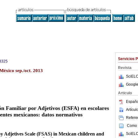
Servicios 
3325
Revista
México sep./oct. 2013
SciELO
Google
Articulo
Españo
ión Familiar por Adjetivos (ESFA) en escolares
Artícu
centes mexicanos: datos normativos
Referen
Como c
by Adjetives Scale (FSAS) in Mexican children and
SciELO