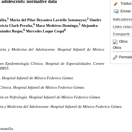
adolescents: normative data
Traduc
Enviar 
1
2
Indicadore
ilia,
María del Pilar Deyanira Lavielle Sotomayor,
Onofre
4
5
ricia Clark Peralta,
Mara Medeiros Domingo,
Alejandra
Links rela
6
6
nández Roque,
Mercedes Luque Coqui
Compartir
Otros
Otros
ría y Medicina del Adolescente. Hospital Infantil de México
Permali
n Epidemiología Clínica. Hospital de Especialidades. Centro
 IMSS.
. Hospital Infantil de México Federico Gómez.
ínica. Hospital Infantil de México Federico Gómez.
ón en Nefrología. Hospital Infantil de México Federico Gómez.
a y Medicina del Adolescente. Hospital Infantil de México Federico Gómez.
ntanilla.