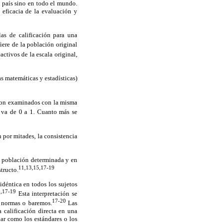
o país sino en todo el mundo.
 eficacia de la evaluación y
las de calificación para una
iere de la población original
ctivos de la escala original,
as matemáticas y estadísticas)
 son examinados con la misma
 va de 0 a 1. Cuanto más se
n por mitades, la consistencia
a población determinada y en
11,13,15,17-19
tructo.
idéntica en todos los sujetos
,17-19
Esta interpretación se
17-20
e normas o baremos.
Las
 calificación directa en una
dar como los estándares o los