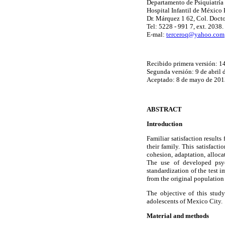
Departamento de Psiquiatría
Hospital Infantil de México
Dr. Márquez 1 62, Col. Doct
Tel: 5228 - 991 7, ext. 2038.
E-mal:
terceroq@yahoo.com
Recibido primera versión: 1
Segunda versión: 9 de abril 
Aceptado: 8 de mayo de 201
ABSTRACT
Introduction
Familiar satisfaction result
their family. This satisfacti
cohesion, adaptation, alloc
The use of developed psych
standardization of the test i
from the original population 
The objective of this stud
adolescents of Mexico City.
Material and methods