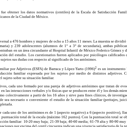
 fue obtener los datos normativos (centiles) de la Escala de Satisfacción Fami
xicanos de la Ciudad de México.
sversal a 476 hombres y mujeres de ocho a 15 años 11 meses. La muestra se dividió
maria) y 239 adolescentes (alumnos de 1° a 3° de secundaria), ambas públicas
ntraban en un área circundante al Hospital Infantil de México Federico Gómez y d
ación del estudio. Los cuestionarios fueron aplicados por psicólogos calificados
 sujetos sus dudas con respecto al significado de los antónimos.
2
amiliar por Adjetivos (ESFA) de Barraca y López-Yarto (1996)
es un instrumento 
sfacción familiar expresada por los sujetos por medio de distintos adjetivos.
l sujeto sobre su situación familiar.
ivos, cada uno formado por una pareja de adjetivos antónimos que tratan de evoca
 en las interacciones verbales y/o físicas que se producen entre él y los demás mie
mo colectivamente a partir de los 16 años y sirve para fines clínicos, de investig
 sea necesario o conveniente el estudio de la situación familiar (peritajes, juicios
pletarla.
 cada uno de los antónimos es de 1 (aspecto negativo) a 6 (aspecto positivo), ll
 puntuación total de la escala (máximo 162 puntos). Con la puntuación total se ob
facción familiar: 10-20 muy baja; 21-39 baja; 40-60 media; 61-79 alta y 80-90 muy al
aciones por encima del centil cincuenta indican una vivencia satisfactoria de la pr