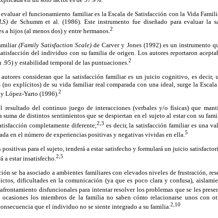
evaluar el funcionamiento familiar es la Escala de Satisfacción con la Vida Famil
LS)
de Schumm et al. (1986). Este instrumento fue diseñado para evaluar la sat
2
es a hijos (al menos dos) y entre hermanos.
amiliar
(Family Satisfaction Scale)
de Carver y Jones (1992) es un instrumento q
satisfacción del individuo con su familia de origen. Los autores reportaron acepta
2
h .95) y estabilidad temporal de las puntuaciones.
autores consideran que la satisfacción familiar es un juicio cognitivo, es decir, 
s (no explícitos) de su vida familiar real comparada con una ideal, surge la Escala
2
 y López-Yarto (1996).
 el resultado del continuo juego de interacciones (verbales y/o físicas) que mant
a suma de distintos sentimientos que se despiertan en el sujeto al estar con su fam
2,3
atisfacción completamente diferente;
es decir, la satisfacción familiar es una v
5
ada en el número de experiencias positivas y negativas vividas en ella.
positivas para el sujeto, tenderá a estar satisfecho y formulará un juicio satisfactor
2,5
 a estar insatisfecho.
ción se ha asociado a ambientes familiares con elevados niveles de frustración, res
ctos, dificultades en la comunicación (ya que es poco clara y confusa), aislamie
 afrontamiento disfuncionales para intentar resolver los problemas que se les prese
s ocasiones los miembros de la familia no saben cómo relacionarse unos con ot
2,10
onsecuencia que el individuo no se siente integrado a su familia.