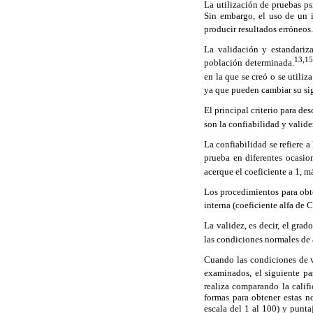
La utilización de pruebas ps
Sin embargo, el uso de un i
producir resultados erróneos.
La validación y estandariza
13,15
población determinada.
en la que se creó o se utili
ya que pueden cambiar su sig
El principal criterio para de
son la confiabilidad y valide
La confiabilidad se refiere
prueba en diferentes ocasio
acerque el coeficiente a 1, m
Los procedimientos para obt
interna (coeficiente alfa de
La validez, es decir, el gr
las condiciones normales de a
Cuando las condiciones de va
examinados, el siguiente pa
realiza comparando la calif
formas para obtener estas n
escala del 1 al 100) y punta