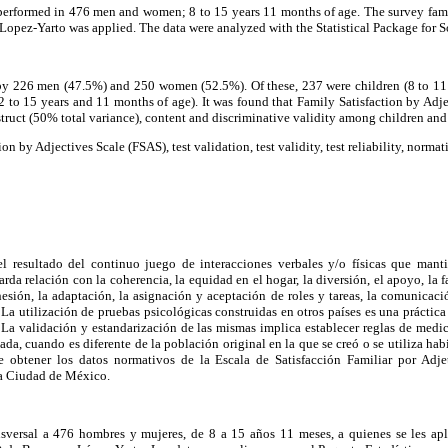
 performed in 476 men and women; 8 to 15 years 11 months of age. The survey famil
Lopez-Yarto was applied. The data were analyzed with the Statistical Package for S
y 226 men (47.5%) and 250 women (52.5%). Of these, 237 were children (8 to 11 
 to 15 years and 11 months of age). It was found that Family Satisfaction by Adj
struct (50% total variance), content and discriminative validity among children and
on by Adjectives Scale (FSAS), test validation, test validity, test reliability, normat
 el resultado del continuo juego de interacciones verbales y/o físicas que mant
da relación con la coherencia, la equidad en el hogar, la diversión, el apoyo, la fa
ohesión, la adaptación, la asignación y aceptación de roles y tareas, la comunicaci
. La utilización de pruebas psicológicas construidas en otros países es una práctica
La validación y estandarización de las mismas implica establecer reglas de medic
da, cuando es diferente de la población original en la que se creó o se utiliza hab
ue obtener los datos normativos de la Escala de Satisfacción Familiar por Adje
la Ciudad de México.
nsversal a 476 hombres y mujeres, de 8 a 15 años 11 meses, a quienes se les apli