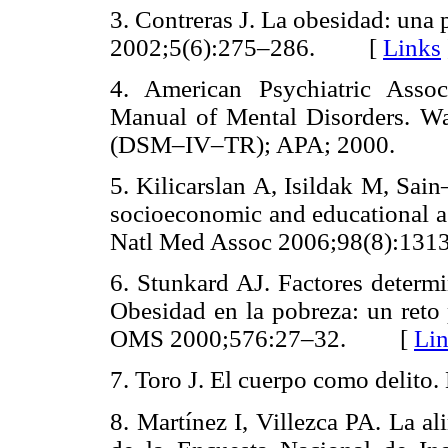
3. Contreras J. La obesidad: una
2002;5(6):275–286. [
Links
4. American Psychiatric Assoc
Manual of Mental Disorders. Was
(DSM–IV–TR); APA; 2000.
5. Kilicarslan A, Isildak M, Sa
socioeconomic and educational as
Natl Med Assoc 2006;98(8):
6. Stunkard AJ. Factores determi
Obesidad en la pobreza: un reto 
OMS 2000;576:27–32. [
Li
7. Toro J. El cuerpo como delit
8. Martínez I, Villezca PA. La a