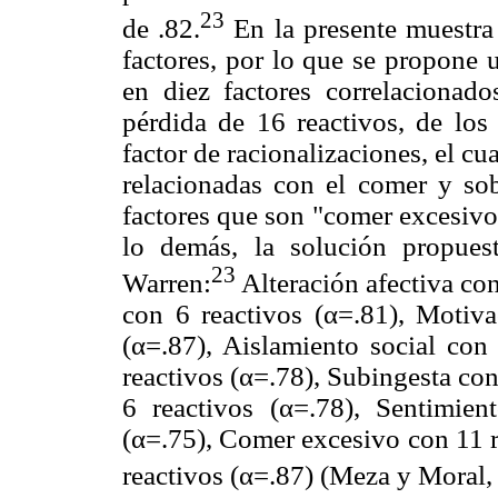
23
de .82.
En la presente muestra
factores, por lo que se propone 
en diez factores correlacionado
pérdida de 16 reactivos, de los
factor de racionalizaciones, el cu
relacionadas con el comer y sob
factores que son "comer excesivo
lo demás, la solución propues
23
Warren:
Alteración afectiva con
con 6 reactivos (α=.81), Motiva
(α=.87), Aislamiento social con
reactivos (α=.78), Subingesta con
6 reactivos (α=.78), Sentimien
(α=.75), Comer excesivo con 11 r
reactivos (α=.87) (Meza y Moral,