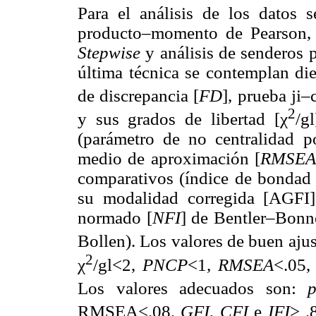
Para el análisis de los datos s
producto–momento de Pearson, r
Stepwise
y análisis de senderos
última técnica se contemplan die
de discrepancia [
FD
], prueba ji–
2
y sus grados de libertad [χ
/g
(parámetro de no centralidad p
medio de aproximación [
RMSEA
comparativos (índice de bondad 
su modalidad corregida [AGFI],
normado [
NFI
] de Bentler–Bonne
Bollen). Los valores de buen ajus
2
χ
/gl<2,
PNCP
<1
, RMSEA
<.05,
Los valores adecuados son:
RMSEA<.08,
GFI
,
CFI
e
IFI
> .