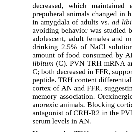
decreased, which maintained 
prepuberal animals changed in 
in amygdala of adults vs.
ad lib
avoiding behavior was studied b
adolescent, adult females and 
drinking 2.5% of NaCl solution
amount of food consumed by AN
libitum
(C). PVN TRH mRNA and
C; both decreased in FFR, support
peptide. TRH content differentia
cortex of AN and FFR, suggesting
memory association. Orexinergi
anorexic animals. Blocking corti
antagonist of CRH-R2 in the PV
serum levels in AN.