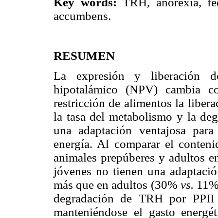
Key words:
TRH, anorexia, fe
accumbens.
RESUMEN
La expresión y liberación d
hipotalámico (NPV) cambia co
restricción de alimentos la libe
la tasa del metabolismo y la deg
una adaptación ventajosa para
energía. Al comparar el conten
animales prepúberes y adultos e
jóvenes no tienen una adaptación
más que en adultos (30%
vs.
11%)
degradación de TRH por PPII e
manteniéndose el gasto energé