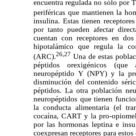
encuentra regulada no sólo por 
periféricas que mantienen la hom
insulina. Estas tienen receptor
por tanto pueden afectar direc
cuentan con receptores en dos
hipotalámico que regula la co
26,27
(ARC).
Una de estas poblaci
péptidos orexigénicos (que a
neuropéptido Y (NPY) y la pro
disminución del contenido sérico
péptidos. La otra población neu
neuropéptidos que tienen funcion
la conducta alimentaria (el tr
cocaína, CART y la pro-opiome
por las hormonas leptina e ins
coexpresan receptores para estos 