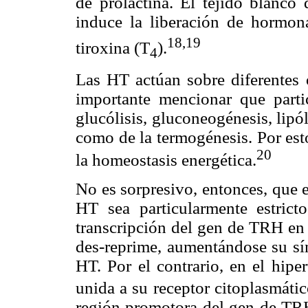
de prolactina. El tejido blanco
induce la liberación de hormona
18,19
tiroxina (T
).
4
Las HT actúan sobre diferentes 
importante mencionar que parti
glucólisis, gluconeogénesis, lipóli
como de la termogénesis. Por est
20
la homeostasis energética.
No es sorpresivo, entonces, que e
HT sea particularmente estrict
transcripción del gen de TRH en
des-reprime, aumentándose su sín
HT. Por el contrario, en el hiper
unida a su receptor citoplasmátic
región promotora del gen de TR