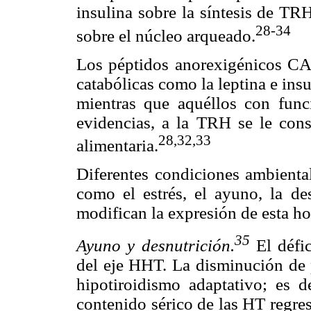
insulina sobre la síntesis de TR
28-34
sobre el núcleo arqueado.
Los péptidos anorexigénicos C
catabólicas como la leptina e ins
mientras que aquéllos con funci
evidencias, a la TRH se le con
28,32,33
alimentaria.
Diferentes condiciones ambiental
como el estrés, el ayuno, la de
modifican la expresión de esta h
35
Ayuno y desnutrición.
El défic
del eje HHT. La disminución de 
hipotiroidismo adaptativo; es de
contenido sérico de las HT regres