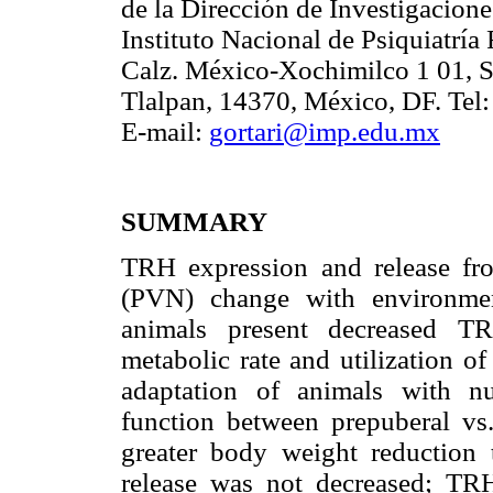
de la Dirección de Investigacion
Instituto Nacional de Psiquiatrí
Calz. México-Xochimilco 1 01, 
Tlalpan, 14370, México, DF. Tel
E-mail:
gortari@imp.edu.mx
SUMMARY
TRH expression and release fro
(PVN) change with environment
animals present decreased TR
metabolic rate and utilization o
adaptation of animals with nu
function between prepuberal vs
greater body weight reductio
release was not decreased; TR