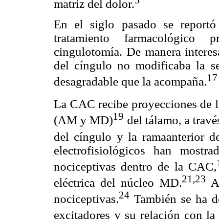
5
matriz del dolor.
En el siglo pasado se reportó 
tratamiento farmacológico 
cingulotomía. De manera interesa
del cíngulo no modificaba la se
17
desagradable que la acompaña.
La CAC recibe proyecciones de l
19
(AM y MD)
del tálamo, a travé
del cíngulo y la ramaanterior de
electrofisiológicos han mostr
nociceptivas dentro de la CAC,
21,23
eléctrica del núcleo MD.
A 
24
nociceptivas.
También se ha do
excitadores y su relación con la 