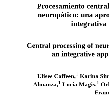
Procesamiento central
neuropático: una apr
integrativa
Central processing of neu
an integrative ap
1
Ulises Coffeen,
Karina Si
1
1
Almanza,
Lucía Magis,
Orl
Franc