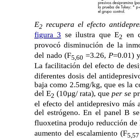
E
recupera el efecto antidepre
2
figura 3
se ilustra que E
en c
2
provocó disminución de la inmo
del nado (F
=3.26,
P
=0.01) y
5,60
La facilitación del efecto de de
diferentes dosis del antidepresi
baja como 2.5mg/kg, que es la c
del E
(10µg/ rata), que
per se
pr
2
el efecto del antidepresivo más 
del estrógeno. En el panel B s
fluoxetina produjo reducción de 
aumento del escalamiento (F
5,57