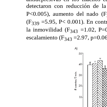
detectaron con reducción de l
P<0.005), aumento del nado (F
(F
=5.95, P< 0.001). En contr
339
la inmovilidad (F
=1.02, P=0
343
escalamiento (F
=2.97, p=0.06
343