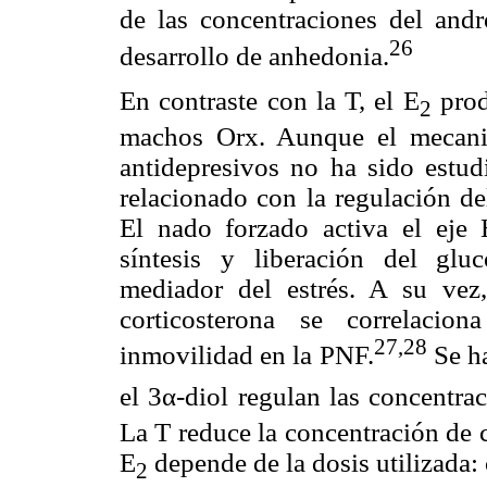
de las concentraciones del and
26
desarrollo de anhedonia.
En contraste con la T, el E
prod
2
machos Orx. Aunque el mecani
antidepresivos no ha sido estud
relacionado con la regulación de
El nado forzado activa el ej
síntesis y liberación del gluco
mediador del estrés. A su vez
corticosterona se correlacio
27,28
inmovilidad en la PNF.
Se ha
el 3α-diol regulan las concentra
La T reduce la concentración de c
E
depende de la dosis utilizada:
2