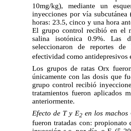
10mg/kg), mediante un esquem
inyecciones por vía subcutánea (
horas: 23.5, cinco y una hora an
El grupo control recibió en el
salina isotónica 0.9%. Las d
seleccionaron de reportes de l
efectividad como antidepresivos 
Los grupos de ratas Orx fueron
únicamente con las dosis que fue
grupo control recibió inyeccione
tratamientos fueron aplicados 
anteriormente.
Efecto de T y E
en los machos 
2
fueron tratadas con: propionato 
inyección s.c. por día, o E
(5-20