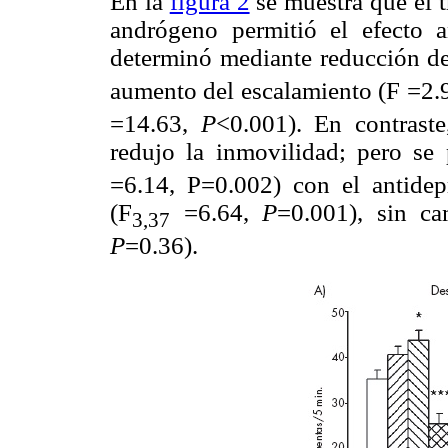
En la
figura 2
se muestra que el t
andrógeno permitió el efecto a
determinó mediante reducción de
aumento del escalamiento (F =2.9
=14.63,
P
<0.001). En contrast
redujo la inmovilidad; pero s
=6.14, P=0.002) con el antide
(F
=6.64,
P
=0.001), sin ca
3,37
P
=0.36).