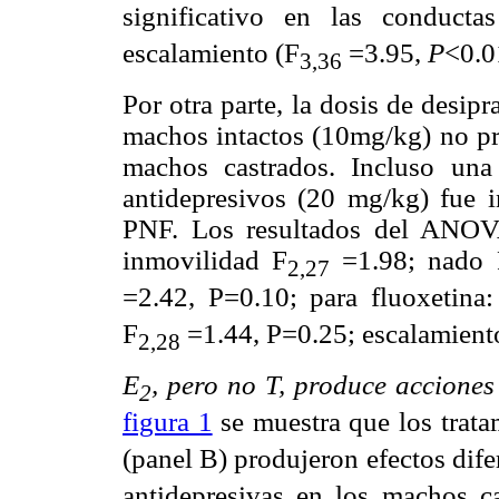
significativo en las conduct
escalamiento (F
=3.95,
P
<0.0
3,36
Por otra parte, la dosis de desip
machos intactos (10mg/kg) no pr
machos castrados. Incluso una
antidepresivos (20 mg/kg) fue i
PNF. Los resultados del ANOVA
inmovilidad F
=1.98; nado 
2,27
=2.42, P=0.10; para fluoxetina
F
=1.44, P=0.25; escalamient
2,28
E
, pero no T, produce acciones
2
figura 1
se muestra que los trat
(panel B) produjeron efectos dife
antidepresivas en los machos ca