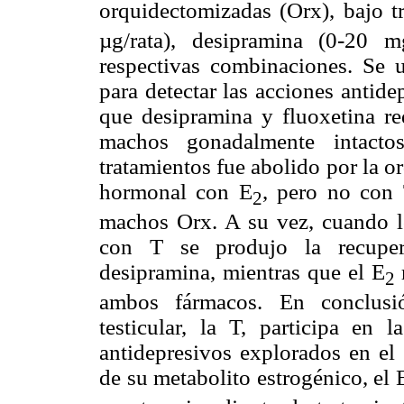
orquidectomizadas (Orx), bajo t
µg/rata), desipramina (0-20 
respectivas combinaciones. Se 
para detectar las acciones antid
que desipramina y fluoxetina re
machos gonadalmente intacto
tratamientos fue abolido por la o
hormonal con E
, pero no con 
2
machos Orx. A su vez, cuando lo
con T se produjo la recupera
desipramina, mientras que el E
r
2
ambos fármacos. En conclusió
testicular, la T, participa en 
antidepresivos explorados en el 
de su metabolito estrogénico, el 