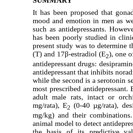
SUMMARY
It has been proposed that gonad
mood and emotion in men as well
such as antidepressants. However
has been poorly studied in clini
present study was to determine t
(T) and 17β-estradiol (E
), one o
2
antidepressant drugs: desipramine
antidepressant that inhibits norad
while the second is a serotonin s
most prescribed antidepressant. 
adult male rats, intact or orc
mg/rata), E
(0-40 µg/rata), des
2
mg/kg) and their combinations
animal model to detect antidepres
the basis of its predictive v