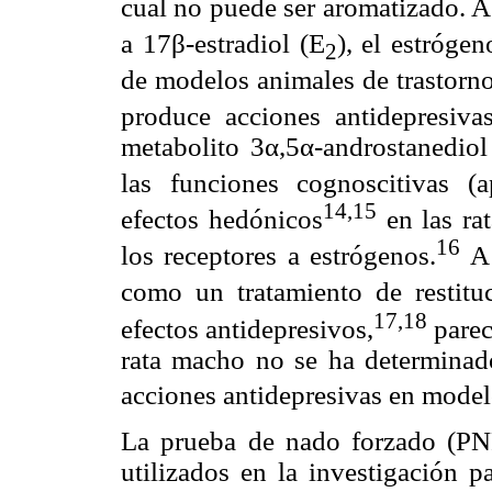
cual no puede ser aromatizado. A
a 17β-estradiol (E
), el estróge
2
de modelos animales de trastorno
produce acciones antidepresiva
metabolito 3α,5α-androstanediol
las funciones cognoscitivas (
14,15
efectos hedónicos
en las ra
16
los receptores a estrógenos.
A 
como un tratamiento de restit
17,18
efectos antidepresivos,
parec
rata macho no se ha determinado
acciones antidepresivas en model
La prueba de nado forzado (PN
utilizados en la investigación p