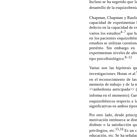
Incluso se ha sugerido que l
desarrollo de la esquizofreni
Chapman, Chapman y Rauli
capacidad de experimentar l
defecto en la capacidad de ex
4–7
varios los estudios
que ha
en los pacientes esquizofrén
estudios se utilizan cuestio
pretérito. Sin embargo en 
experimentan niveles de afec
8–12
tipo psicofisiológico.
Varias son las hipótesis q
investigaciones. Horan et al.
en el reconocimiento de las
memoria de trabajo y de la m
<<anhedonia anticipada>> (
informa en el momento). Gard
esquizofrénicos respecto a l
significativas en ambos tipo
Por otro lado, desde princi
motivación intrínseca se dis
disfrute o la satisfacción 
15,16
privilegios, etc.
Es un c
educación, etc. Se ha señala