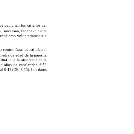
e cumplían los criterios del
S, Barcelona, España). La otra
accedieron voluntariamente a
 control éstas constituían el
 media de edad de la muestra
.004] que la observada en la
e años de escolaridad 6.53
al 9.41 (DE=3.55). Los datos