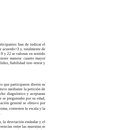
ticipantes han de indicar el
e acuerdo=3 y, totalmente de
19 y 22 se valoran en sentido
guiente manera: cuanto mayor
idez, fiabilidad test–retest y
es que participaron dieron su
btuvo mediante la petición de
icho diagnóstico y aceptaran
e se preguntaba por su edad,
lación general se obtuvo por
ima, contesten la escala y la
.
 la desviación estándar y el
erencias entre las muestras se