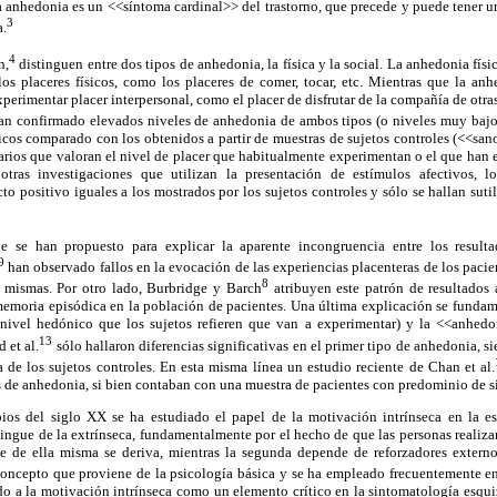
a anhedonia es un <<síntoma cardinal>> del trastorno, que precede y puede tener un
3
a.
4
n,
distinguen entre dos tipos de anhedonia, la física y la social. La anhedonia físi
os placeres físicos, como los placeres de comer, tocar, etc. Mientras que la anhe
perimentar placer interpersonal, como el placer de disfrutar de la compañía de otras
n confirmado elevados niveles de anhedonia de ambos tipos (o niveles muy bajo
icos comparado con los obtenidos a partir de muestras de sujetos controles (<<san
narios que valoran el nivel de placer que habitualmente experimentan o el que ha
otras investigaciones que utilizan la presentación de estímulos afectivos, lo
to positivo iguales a los mostrados por los sujetos controles y sólo se hallan suti
ue se han propuesto para explicar la aparente incongruencia entre los resul
9
han observado fallos en la evocación de las experiencias placenteras de los pacie
8
 mismas. Por otro lado, Burbridge y Barch
atribuyen este patrón de resultados
emoria episódica en la población de pacientes. Una última explicación se fundame
nivel hedónico que los sujetos refieren que van a experimentar) y la <<anhed
13
 et al.
sólo hallaron diferencias significativas en el primer tipo de anhedonia, s
a de los sujetos controles. En esta misma línea un estudio reciente de Chan et al.
s de anhedonia, si bien contaban con una muestra de pacientes con predominio de 
pios del siglo XX se ha estudiado el papel de la motivación intrínseca en la e
tingue de la extrínseca, fundamentalmente por el hecho de que las personas realizan
que de ella misma se deriva, mientras la segunda depende de reforzadores exter
oncepto que proviene de la psicología básica y se ha empleado frecuentemente e
do a la motivación intrínseca como un elemento crítico en la sintomatología esqu