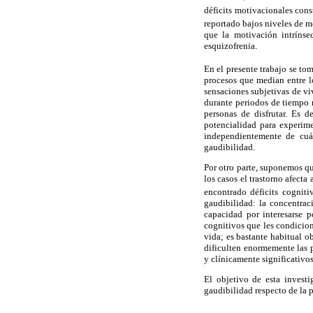
déficits motivacionales cons
reportado bajos niveles de mo
que la motivación intrínse
esquizofrenia.
En el presente trabajo se to
procesos que median entre lo
sensaciones subjetivas de vi
durante periodos de tiempo 
personas de disfrutar. Es 
potencialidad para experime
independientemente de cuál
gaudibilidad.
Por otro parte, suponemos q
los casos el trastorno afect
encontrado déficits cogniti
gaudibilidad: la concentrac
capacidad por interesarse p
cognitivos que les condicion
vida; es bastante habitual ob
dificulten enormemente las p
y clínicamente significativos
El objetivo de esta invest
gaudibilidad respecto de la 