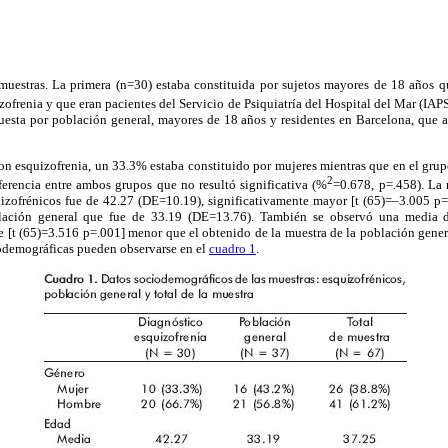
muestras. La primera (n=30) estaba constituida por sujetos mayores de 18 años qu
zofrenia y que eran pacientes del Servicio de Psiquiatría del Hospital del Mar (IAP
esta por población general, mayores de 18 años y residentes en Barcelona, que 
on esquizofrenia, un 33.3% estaba constituido por mujeres mientras que en el grupo
2
ferencia entre ambos grupos que no resultó significativa (%
=0.678, p=.458). La
uizofrénicos fue de 42.27 (DE=10.19), significativamente mayor [t (65)=–3.005 p=
blación general que fue de 33.19 (DE=13.76). También se observó una media d
e [t (65)=3.516 p=.001] menor que el obtenido de la muestra de la población gener
ciodemográficas pueden observarse en el
cuadro 1
.