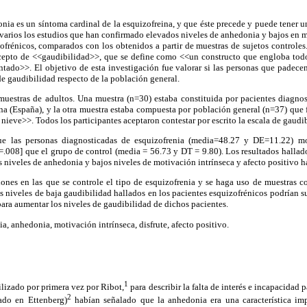
nia es un síntoma cardinal de la esquizofreina, y que éste precede y puede tener un
n varios los estudios que han confirmado elevados niveles de anhedonia y bajos en m
ofrénicos, comparados con los obtenidos a partir de muestras de sujetos controles.
ncepto de <<gaudibilidad>>, que se define como <<un constructo que engloba tod
ntado>>. El objetivo de esta investigación fue valorar si las personas que padece
e gaudibilidad respecto de la población general.
muestras de adultos. Una muestra (n=30) estaba constituida por pacientes diagnos
na (España), y la otra muestra estaba compuesta por población general (n=37) que 
nieve>>. Todos los participantes aceptaron contestar por escrito la escala de gaudi
ue las personas diagnosticadas de esquizofrenia (media=48.27 y DE=11.22) m
=.008] que el grupo de control (media = 56.73 y DT = 9.80). Los resultados hallad
 niveles de anhedonia y bajos niveles de motivación intrínseca y afecto positivo ha
iones en las que se controle el tipo de esquizofrenia y se haga uso de muestras c
os niveles de baja gaudibilidad hallados en los pacientes esquizofrénicos podrían s
para aumentar los niveles de gaudibilidad de dichos pacientes.
a, anhedonia, motivación intrínseca, disfrute, afecto positivo.
1
ilizado por primera vez por Ribot,
para describir la falta de interés e incapacidad p
2
ado en Ettenberg)
habían señalado que la anhedonia era una característica imp