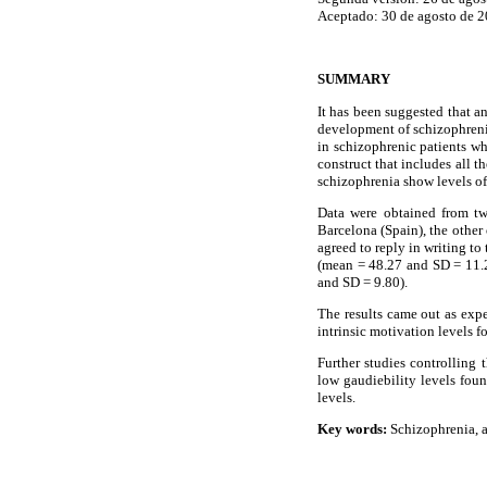
Aceptado: 30 de agosto de 2
SUMMARY
It has been suggested that a
development of schizophrenia
in schizophrenic patients wh
construct that includes all t
schizophrenia show levels of
Data were obtained from tw
Barcelona (Spain), the other
agreed to reply in writing t
(mean = 48.27 and SD = 11.22
and SD = 9.80).
The results came out as expe
intrinsic motivation levels fo
Further studies controlling 
low gaudiebility levels foun
levels.
Key words:
Schizophrenia, a