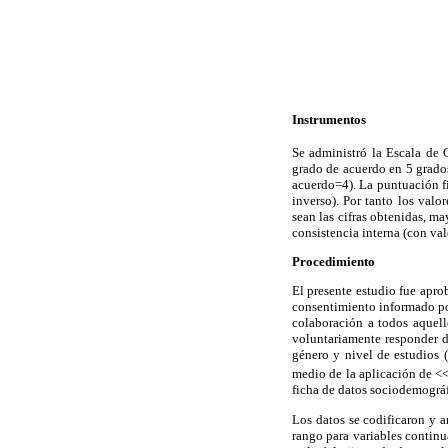
Instrumentos
Se administró la Escala de 
grado de acuerdo en 5 grado
acuerdo=4). La puntuación fi
inverso). Por tanto los valo
sean las cifras obtenidas, ma
consistencia interna (con valo
Procedimiento
El presente estudio fue apro
consentimiento informado por
colaboración a todos aquell
voluntariamente responder d
género y nivel de estudios 
medio de la aplicación de <<
ficha de datos sociodemográf
Los datos se codificaron y 
rango para variables continua