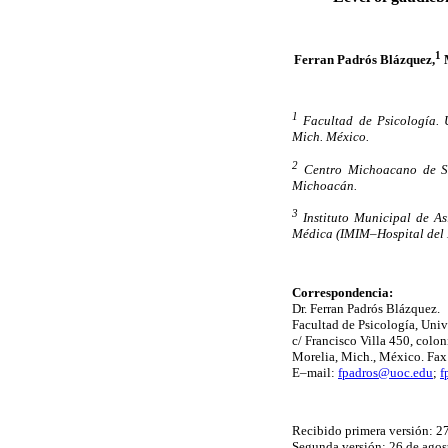
1
Ferran Padrós Blázquez,
M
1
Facultad de Psicología. 
Mich. México.
2
Centro Michoacano de Sa
Michoacán.
3
Instituto Municipal de Asi
Médica (IMIM–Hospital del 
Correspondencia:
Dr. Ferran Padrós Blázquez.
Facultad de Psicología, Uni
c/ Francisco Villa 450, colo
Morelia, Mich., México. Fax
E–mail:
fpadros@uoc.edu
;
f
Recibido primera versión: 2
Segunda versión: 26 de agos