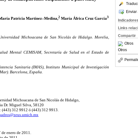
Traduc
Enviar 
2
3
aría Patricia Martínez–Medina,
María África Cruz García
Indicadore
Links rela
Compartir
Universidad Michoacana de San Nicolás de Hidalgo. Morelia,
Otros
Otros
lud Mental CEMISAM, Secretaría de Salud en el Estado de
Permali
stencia Sanitaria (IMAS), Instituto Municipal de Investigación
Mar). Barcelona, España.
versidad Michoacana de San Nicolás de Hidalgo,
nia Dr. Miguel Silva, 58120
: (443) 312 9912 ó (443) 312 9913.
padros@zeus.umich.mx
7 de enero de 2011.
to de 2011.