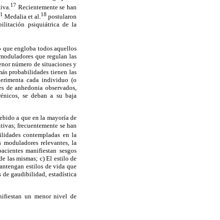
17
iva.
Recientemente se han
1
18
Medalia et al.
postularon
litación psiquiátrica de la
o que engloba todos aquellos
e moduladores que regulan las
menor número de situaciones y
ás probabilidades tienen las
perimenta cada individuo (o
les de anhedonia observados,
rénicos, se deban a su baja
ebido a que en la mayoría de
itivas; frecuentemente se han
ilidades contempladas en la
s moduladores relevantes, la
pacientes manifiestan sesgos
e las mismas; c) El estilo de
 mantengan estilos de vida que
 de gaudibilidad, estadística
nifiestan un menor nivel de