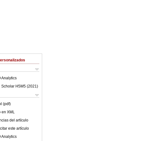
Personalizados
 Analytics
 Scholar H5M5 (
2021
)
l (pdf)
lo en XML
cias del artículo
itar este artículo
 Analytics