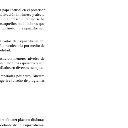
 papel causal en el posterior
otivación intrínseca y afecto
 En el presente trabajo se ha
os aquellos moduladores que
n un trastorno esquizofrénico
ticados de esquizofrenia del
fue recolectada por medio de
bilidad.
ostraron menores niveles de
os fueron los esperados y son
llados en diversos trabajos.
omparadas por pares. Nuestro
ugerir el diseño de programas
ara obtener placer o disfrutar.
ortante de la esquizofrenia.