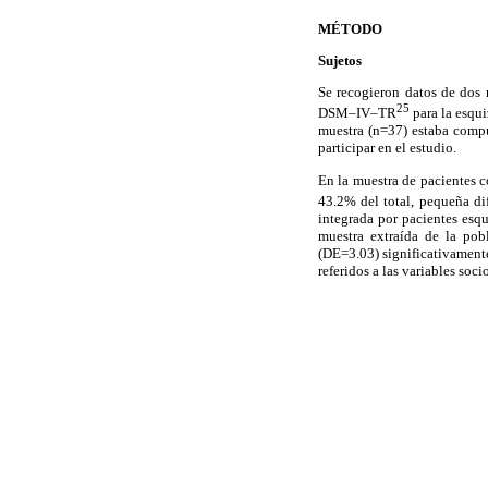
MÉTODO
Sujetos
Se recogieron datos de dos 
25
DSM–IV–TR
para la esqui
muestra (n=37) estaba compu
participar en el estudio.
En la muestra de pacientes c
43.2% del total, pequeña di
integrada por pacientes esq
muestra extraída de la po
(DE=3.03) significativament
referidos a las variables so