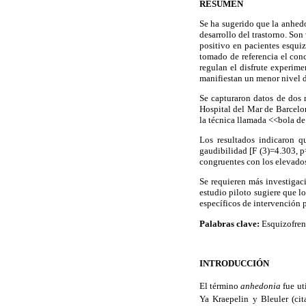
RESUMEN
Se ha sugerido que la anhedo
desarrollo del trastorno. So
positivo en pacientes esquiz
tomado de referencia el co
regulan el disfrute experime
manifiestan un menor nivel d
Se capturaron datos de dos 
Hospital del Mar de Barcelo
la técnica llamada <<bola de 
Los resultados indicaron q
gaudibilidad [F (3)=4.303, p
congruentes con los elevados
Se requieren más investigac
estudio piloto sugiere que l
específicos de intervención 
Palabras clave:
Esquizofreni
INTRODUCCIÓN
El término
anhedonia
fue ut
Ya Kraepelin y Bleuler (cit