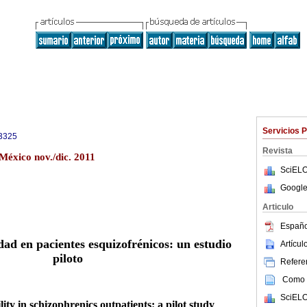
Servicios 
3325
Revista
México nov./dic. 2011
SciELO
Google
Articulo
Españo
dad en pacientes esquizofrénicos: un estudio
Artícu
piloto
Referen
Como c
SciELO
lity in schizophrenics outpatients: a pilot study