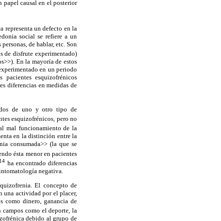
 papel causal en el posterior
ca representa un defecto en la
donia social se refiere a un
 personas, de hablar, etc. Son
s de disfrute experimentado)
os>>). En la mayoría de estos
n experimentado en un periodo
s pacientes esquizofrénicos
les diferencias en medidas de
tados de uno y otro tipo de
ntes esquizofrénicos, pero no
 al mal funcionamiento de la
nta en la distinción entre la
onia consumada>> (la que se
iendo ésta menor en pacientes
14
ha encontrado diferencias
sintomatología negativa.
squizofrenia. El concepto de
 una actividad por el placer,
nos como dinero, ganancia de
n campos como el deporte, la
izofrénica debido al grupo de