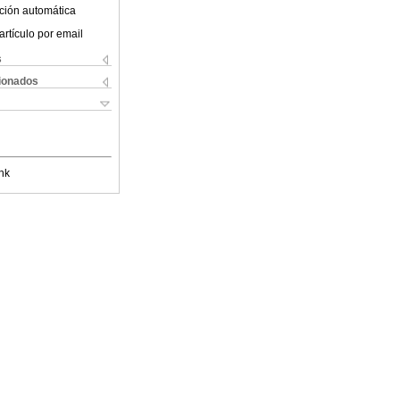
ción automática
artículo por email
s
cionados
nk