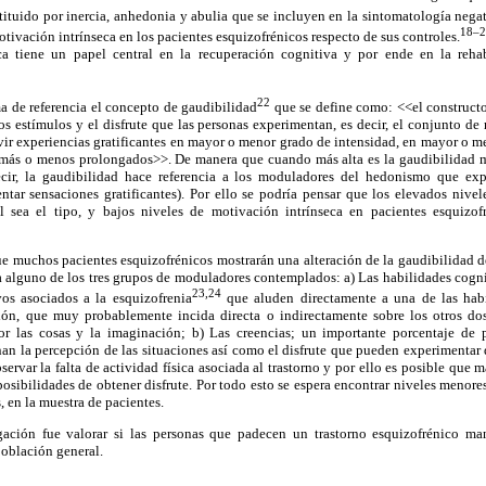
tituido por inercia, anhedonia y abulia que se incluyen en la sintomatología negat
18–2
tivación intrínseca en los pacientes esquizofrénicos respecto de sus controles.
ca tiene un papel central en la recuperación cognitiva y por ende en la rehabi
22
ma de referencia el concepto de gaudibilidad
que se define como: <<el construct
s estímulos y el disfrute que las personas experimentan, es decir, el conjunto d
vir experiencias gratificantes en mayor o menor grado de intensidad, en mayor o 
más o menos prolongados>>. De manera que cuando más alta es la gaudibilidad m
decir, la gaudibilidad hace referencia a los moduladores del hedonismo que ex
ntar sensaciones gratificantes). Por ello se podría pensar que los elevados nive
 sea el tipo, y bajos niveles de motivación intrínseca en pacientes esquizof
ue muchos pacientes esquizofrénicos mostrarán una alteración de la gaudibilidad d
a a alguno de los tres grupos de moduladores contemplados: a) Las habilidades cogn
23,24
vos asociados a la esquizofrenia
que aluden directamente a una de las hab
ión, que muy probablemente incida directa o indirectamente sobre los otros do
or las cosas y la imaginación; b) Las creencias; un importante porcentaje de 
an la percepción de las situaciones así como el disfrute que pueden experimentar d
servar la falta de actividad física asociada al trastorno y por ello es posible que
osibilidades de obtener disfrute. Por todo esto se espera encontrar niveles menores
, en la muestra de pacientes.
igación fue valorar si las personas que padecen un trastorno esquizofrénico ma
población general.