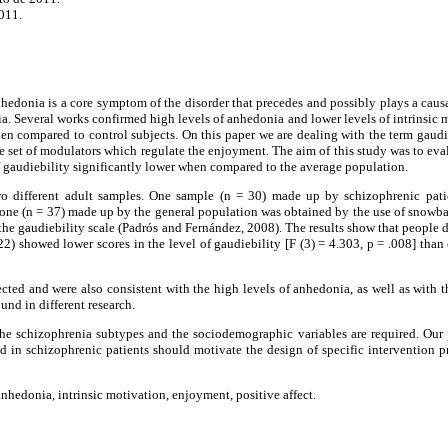
011.
nhedonia is a core symptom of the disorder that precedes and possibly plays a caus
. Several works confirmed high levels of anhedonia and lower levels of intrinsic m
en compared to control subjects. On this paper we are dealing with the term gaudie
he set of modulators which regulate the enjoyment. The aim of this study was to eva
 gaudiebility significantly lower when compared to the average population.
o different adult samples. One sample (n = 30) made up by schizophrenic pati
 one (n = 37) made up by the general population was obtained by the use of snowbal
o the gaudiebility scale (Padrós and Fernández, 2008). The results show that people
) showed lower scores in the level of gaudiebility [F (3) = 4.303, p = .008] tha
cted and were also consistent with the high levels of anhedonia, as well as with t
und in different research.
the schizophrenia subtypes and the sociodemographic variables are required. Our 
d in schizophrenic patients should motivate the design of specific intervention p
nhedonia, intrinsic motivation, enjoyment, positive affect.