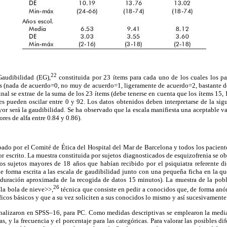
22
Gaudibilidad (EG),
constituida por 23 ítems para cada uno de los cuales los par
s (nada de acuerdo=0, no muy de acuerdo=1, ligeramente de acuerdo=2, bastante d
nal se extrae de la suma de los 23 ítems (debe tenerse en cuenta que los ítems 15, 
res pueden oscilar
entre 0 y 92. Los datos obtenidos deben interpretarse de la si
yor será la gaudibilidad. Se ha observado que la escala manifiesta una aceptable val
res de alfa entre 0.84 y 0.86).
bado por el Comité de Ética del Hospital del Mar de Barcelona y todos los pacient
 escrito. La muestra constituida por sujetos diagnosticados de esquizofrenia se o
os sujetos mayores de 18 años que habían recibido por el psiquiatra referente d
e forma escrita a las escala de gaudibilidad junto con una pequeña ficha en la qu
(duración aproximada de la recogida de datos 15 minutos). La muestra de la pob
26
la bola de nieve>>,
técnica que consiste en pedir a conocidos que, de forma anón
icos básicos y que a su vez soliciten a sus conocidos lo mismo y así sucesivamente
analizaron en SPSS–16, para PC. Como medidas descriptivas se emplearon la media,
s, y la frecuencia y el porcentaje para las categóricas. Para valorar las posibles dif