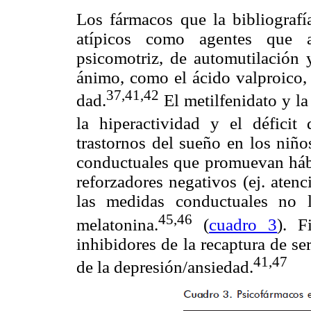
Los fármacos que la bibliografí
atípicos como agentes que a
psicomotriz, de automutilación y
ánimo, como el ácido valproico, 
37,41,42
dad.
El metilfenidato y la
la hiperactividad y el déficit 
trastornos del sueño en los niñ
conductuales que promuevan hábi
reforzadores negativos (ej. aten
las medidas conductuales no 
45,46
melatonina.
(
cuadro 3
). F
inhibidores de la recaptura de s
41,47
de la depresión/ansiedad.