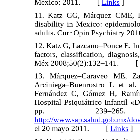
México; 2011. [
Links
]
11. Katz GG, Márquez CME, Laz
disability in Mexico: epidemiolo
adults. Curr Opin Psychiatry 
12. Katz G, Lazcano–Ponce E. Intel
factors, classification, diagnos
Méx 2008;50(2):132–141. [
13. Márquez–Caraveo ME, Zan
Arciniega–Buenrostro L et al.
Fernández C, Gómez H, Ramírez
Hospital Psiquiátrico Infantil «
pp. 239–265
http://www.sap.salud.gob.mx/d
el 20 mayo 2011. [
Links
]