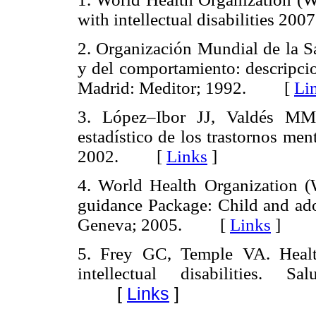
with intellectual disabilities 
2. Organización Mundial de la S
y del comportamiento: descripcio
Madrid: Meditor; 1992. [
Li
3. López–Ibor JJ, Valdés 
estadístico de los trastornos men
2002. [
Links
]
4. World Health Organization (
guidance Package: Child and adol
Geneva; 2005. [
Links
]
5. Frey GC, Temple VA. Healt
intellectual disabilities.
[
Links
]