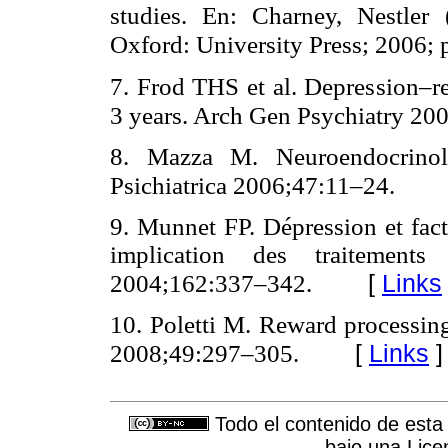
studies. En: Charney, Nestler 
Oxford: University Press; 2006;
7. Frod THS et al. Depression–re
3 years. Arch Gen Psychiatry 2
8. Mazza M. Neuroendocrinolo
Psichiatrica 2006;47:11–24.
9. Munnet FP. Dépression et facte
implication des traitement
[
Links
2004;162:337–342.
10. Poletti M. Reward processing
[
Links
]
2008;49:297–305.
Todo el contenido de esta 
bajo una
Lice