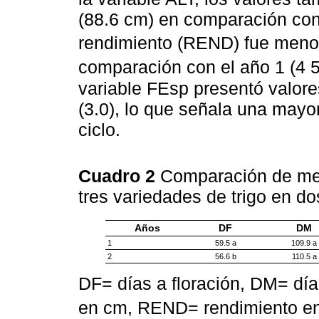
(88.6 cm) en comparación con 
rendimiento (REND) fue menor 
comparación con el año 1 (4 50
variable FEsp presentó valore
(3.0), lo que señala una mayo
ciclo.
Cuadro 2
Comparación de med
tres variedades de trigo en d
Años
DF
DM
1
59.5 a
109.9 a
2
56.6 b
110.5 a
DF= días a floración, DM= día
en cm, REND= rendimiento en