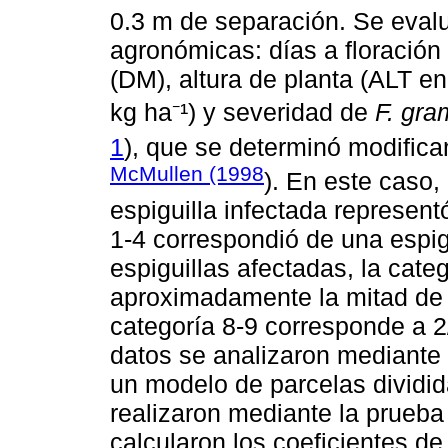
0.3 m de separación. Se evalu
agronómicas: días a floración 
(DM), altura de planta (ALT 
kg ha⁻¹) y severidad de
F. gr
1
), que se determinó modific
McMullen (1998
). En este caso,
espiguilla infectada represen
1-4 correspondió de una espigu
espiguillas afectadas, la cate
aproximadamente la mitad de l
categoría 8-9 corresponde a 2
datos se analizaron mediante
un modelo de parcelas dividi
realizaron mediante la prueba
calcularon los coeficientes de