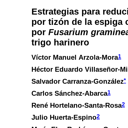
Estrategias para reduc
por tizón de la espiga
por
Fusarium gramine
trigo harinero
1
Víctor Manuel Arzola-Mora
Héctor Eduardo Villaseñor-Mi
*
Salvador Carranza-González
1
Carlos Sánchez-Abarca
2
René Hortelano-Santa-Rosa
2
Julio Huerta-Espino