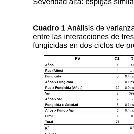
Severidad alta: espigas simil
Cuadro 1
Análisis de varianz
entre las interacciones de tres
fungicidas en dos ciclos de p
FV
GL
D
Años
1
147
Rep (Años)
4
1 
Fungicida
3
0.4 ns
Años x Fungicida
3
0.1 ns
Rep x Fungicida (Años)
12
0.9 ns
Var
2
392
Años x Var
2
5 
Fungicida x Variedad
6
0.1 ns
Años x Fung x Var
6
0.4 ns
Error
39
0.
Total
71
2
0.
R
CV (%)
1.