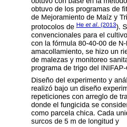
obtuvo con base en la metod
obtuvo de los programas de fi
de Mejoramiento de Maíz y Tr
He
et al
. (2013
protocolos de
). 
convencionales para el cultivo d
con la fórmula 80-40-00 de N-
amacollamiento, se hizo un ri
de malezas y monitoreo sanit
programa de trigo del INIFA
Diseño del experimento y anál
realizó bajo un diseño experi
repeticiones con arreglo de tr
donde el fungicida se conside
como parcela chica. Cada uni
surcos de 5 m de longitud y