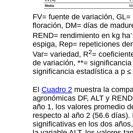
Media
58
FV= fuente de variación, GL= 
floración, DM= días de madure
REND= rendimiento en kg ha
espiga, Rep= repeticiones den
2
Var= variedad, R
= coeficient
de variación, **= significancia
significancia estadística a p ≤
El
Cuadro 2
muestra la compar
agronómicas DF, ALT y REND e
año 1, los valores promedio d
respecto al año 2 (56.6 días)
significativas en los dos años
la variable ALT, los valores t