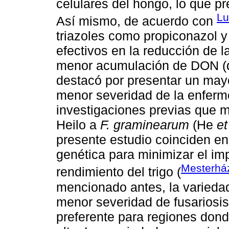
celulares del hongo, lo que p
L
Así mismo, de acuerdo con
triazoles como propiconazol 
efectivos en la reducción de l
menor acumulación de DON (de
destacó por presentar un mayo
menor severidad de la enferme
investigaciones previas que m
Heilo a
F. graminearum
(He
et
presente estudio coinciden en 
genética para minimizar el imp
Mesterh
rendimiento del trigo (
mencionado antes, la variedad
menor severidad de fusariosi
preferente para regiones don