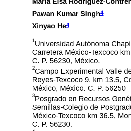
María Elsa Rodríguez-Contre
4
Pawan Kumar Singh
4
Xinyao He
1
Universidad Autónoma Chapin
Carretera México-Texcoco km 
C. P. 56230, México.
2
Campo Experimental Valle de
Reyes-Texcoco 9, km 13.5, Co
México, México. C. P. 56250
3
Posgrado en Recursos Genéti
Semillas-Colegio de Postgrad
México-Texcoco km 36.5, Mont
C. P. 56230.