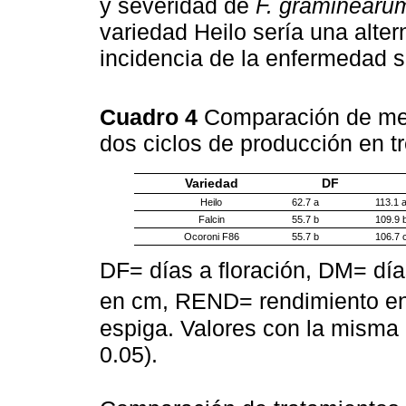
y severidad de
F. graminearu
variedad Heilo sería una alte
incidencia de la enfermedad s
Cuadro 4
Comparación de med
dos ciclos de producción en tr
Variedad
DF
Heilo
62.7 a
113.1 
Falcin
55.7 b
109.9 
Ocoroni F86
55.7 b
106.7 
DF= días a floración, DM= día
en cm, REND= rendimiento en
espiga. Valores con la misma l
0.05).