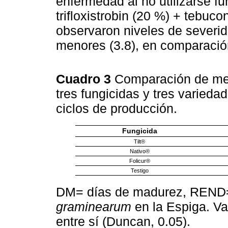
enfermedad al no utilizarse f
trifloxistrobin (20 %) + tebuc
observaron niveles de severid
menores (3.8), en comparación 
Cuadro 3
Comparación de med
tres fungicidas y tres varieda
ciclos de producción.
Fungicida
Tilt®
Nativo®
Folicur®
Testigo
DM= días de madurez, REND=
graminearum
en la Espiga. Va
entre sí (Duncan, 0.05).