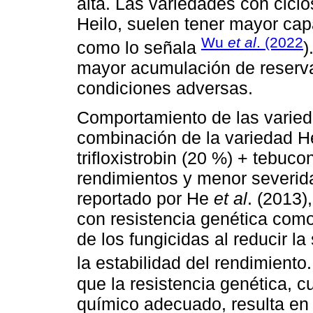
alta. Las variedades con cicl
Heilo, suelen tener mayor capa
Wu
et al
. (2022
como lo señala
)
mayor acumulación de reserva
condiciones adversas.
Comportamiento de las varied
combinación de la variedad He
trifloxistrobin (20 %) + tebuc
rendimientos y menor severida
reportado por He
et al
. (2013)
con resistencia genética como
de los fungicidas al reducir l
la estabilidad del rendimient
que la resistencia genética, 
químico adecuado, resulta en