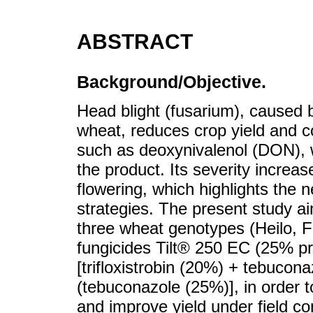
ABSTRACT
Background/Objective.
Head blight (fusarium), caused
wheat, reduces crop yield and c
such as deoxynivalenol (DON), w
the product. Its severity incre
flowering, which highlights the
strategies. The present study a
three wheat genotypes (Heilo, F
fungicides Tilt® 250 EC (25% p
[trifloxistrobin (20%) + tebuco
(tebuconazole (25%)], in order t
and improve yield under field co