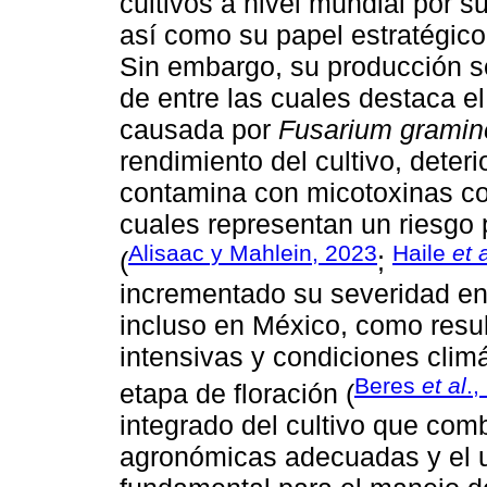
cultivos a nivel mundial por s
así como su papel estratégico 
Sin embargo, su producción s
de entre las cuales destaca el
causada por
Fusarium grami
rendimiento del cultivo, deteri
contamina con micotoxinas co
cuales representan un riesgo
Alisaac y Mahlein, 2023
Haile
et 
(
;
incrementado su severidad en
incluso en México, como resul
intensivas y condiciones clim
Beres
et al
.,
etapa de floración (
integrado del cultivo que comb
agronómicas adecuadas y el u